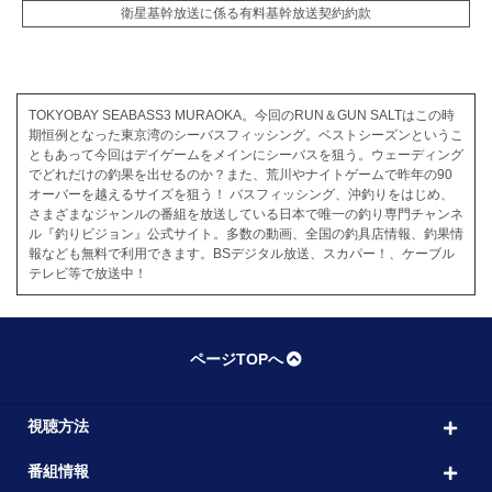
衛星基幹放送に係る有料基幹放送契約約款
TOKYOBAY SEABASS3 MURAOKA。今回のRUN＆GUN SALTはこの時
期恒例となった東京湾のシーバスフィッシング。ベストシーズンというこ
ともあって今回はデイゲームをメインにシーバスを狙う。ウェーディング
でどれだけの釣果を出せるのか？また、荒川やナイトゲームで昨年の90
オーバーを越えるサイズを狙う！ バスフィッシング、沖釣りをはじめ、
さまざまなジャンルの番組を放送している日本で唯一の釣り専門チャンネ
ル『釣りビジョン』公式サイト。多数の動画、全国の釣具店情報、釣果情
報なども無料で利用できます。BSデジタル放送、スカパー！、ケーブル
テレビ等で放送中！
ページTOPへ
視聴方法
番組情報