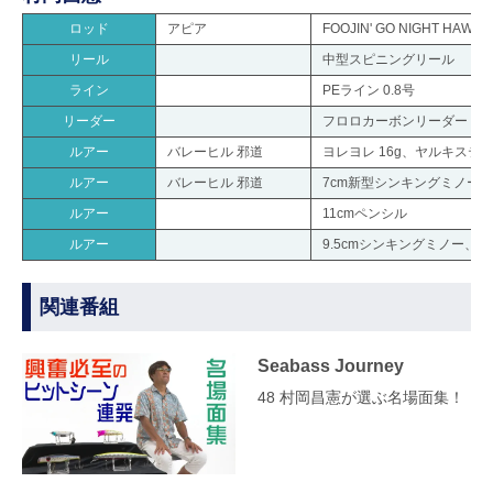
ロッド
アピア
FOOJIN' GO NIGHT HAWK 
リール
中型スピニングリール
ライン
PEライン 0.8号
リーダー
フロロカーボンリーダー 16l
ルアー
バレーヒル 邪道
ヨレヨレ 16g、ヤルキスティ
ルアー
バレーヒル 邪道
7cm新型シンキングミノー 
ルアー
11cmペンシル
ルアー
9.5cmシンキングミノー、
関連番組
Seabass Journey
48 村岡昌憲が選ぶ名場面集！