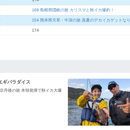
0
168 島根県隠岐の旅 カリスマと秋イカ爆釣！
0
154 熊本県天草・牛深の旅 真夏のデカイカゲットな
0
174
エギパラダイス
都府京丹後の旅 本領発揮で秋イカ大爆