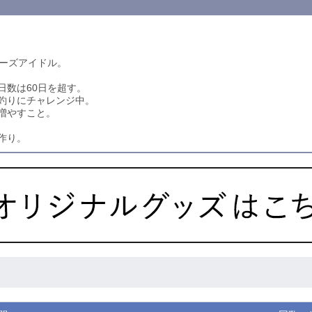
ラーズアイドル。
日数は60日を超す。
釣りにチャレンジ中。
増やすこと。
作り。