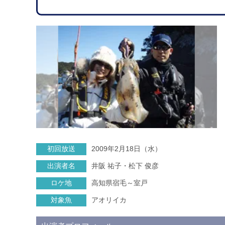
初回放送
2009年2月18日（水）
出演者名
井阪 祐子・松下 俊彦
ロケ地
高知県宿毛～室戸
対象魚
アオリイカ