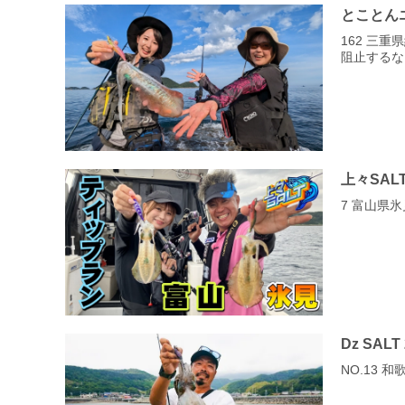
とことん
162 三
阻止するな
上々SAL
7 富山県
Dz SALT
NO.13 