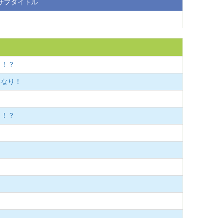
サブタイトル
り！？
るなり！
り！？