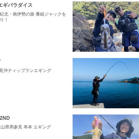
エギパラダイス
重県紀北・南伊勢の旅 番組ジャックを
り！
T
氷見沖ティップランエギング
 2ND
和歌山県周参見 串本 エギング