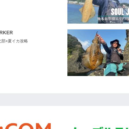
ERKER
県北部×夏イカ攻略