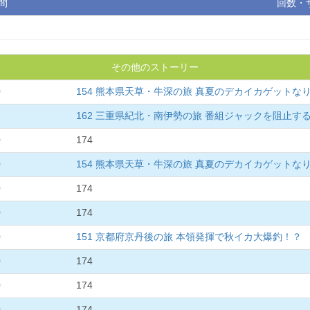
間
回数・
その他のストーリー
0
154 熊本県天草・牛深の旅 真夏のデカイカゲットな
162 三重県紀北・南伊勢の旅 番組ジャックを阻止す
0
174
0
154 熊本県天草・牛深の旅 真夏のデカイカゲットな
0
174
0
174
0
151 京都府京丹後の旅 本領発揮で秋イカ大爆釣！？
0
174
0
174
0
174