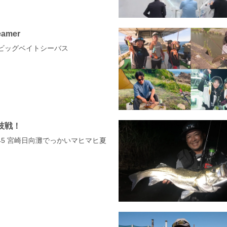
eamer
県 ビッグベイトシーバス
技戦！
-245 宮崎日向灘でっかいマヒマヒ夏