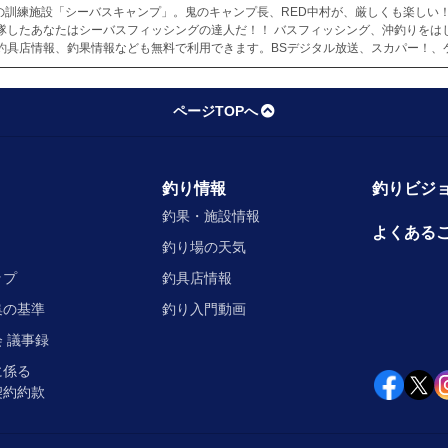
の訓練施設「シーバスキャンプ」。鬼のキャンプ長、RED中村が、厳しくも楽しい
隊したあなたはシーバスフィッシングの達人だ！！ バスフィッシング、沖釣りをは
釣具店情報、釣果情報なども無料で利用できます。BSデジタル放送、スカパー！、
ページTOPへ
釣り情報
釣りビジョ
釣果・施設情報
よくある
釣り場の天気
ップ
釣具店情報
集の基準
釣り入門動画
 議事録
に係る
契約約款