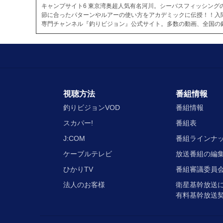
キャンプサイト6 東京湾奥超人気有名河川。シーバスフィッシング
節に合ったパターンやルアーの使い方をアカデミックに伝授！！入
専門チャンネル『釣りビジョン』公式サイト。多数の動画、全国の
視聴方法
番組情報
釣りビジョンVOD
番組情報
スカパー!
番組表
J:COM
番組ラインナ
ケーブルテレビ
放送番組の編
ひかりTV
番組審議委員会
法人のお客様
衛星基幹放送
有料基幹放送