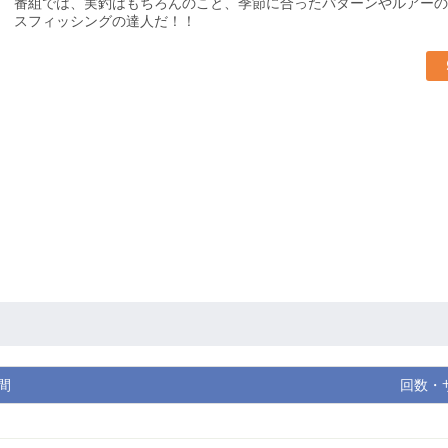
番組では、実釣はもちろんのこと、季節に合ったパターンやルアーの
スフィッシングの達人だ！！
間
回数・