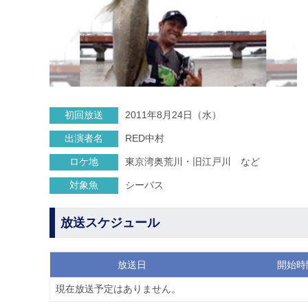
初回放送
2011年8月24日（水）
出演者名
RED中村
ロケ地
東京湾奥荒川・旧江戸川 など
対象魚
シーバス
放送スケジュール
放送日
開始時
現在放送予定はありません。