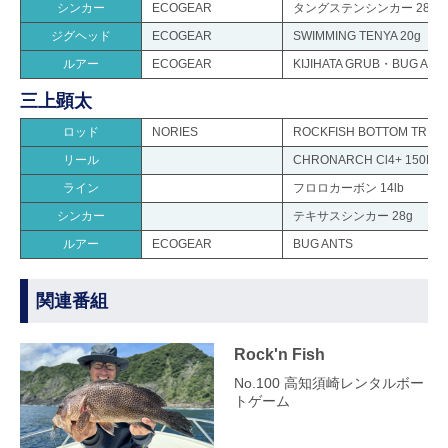
シンカー
ECOGEAR
タングステンシンカー 28g
ジグヘッド
ECOGEAR
SWIMMING TENYA 20g
ルアー
ECOGEAR
KIJIHATA GRUB・BUG ANT
三上顕太
ロッド
NORIES
ROCKFISH BOTTOM TR
リール
CHRONARCH Cl4+ 150HG
ライン
フロロカーボン 14lb
シンカー
テキサスシンカー 28g
ルアー
ECOGEAR
BUG ANTS
関連番組
Rock'n Fish
No.100 高知須崎レンタルボー
トゲーム