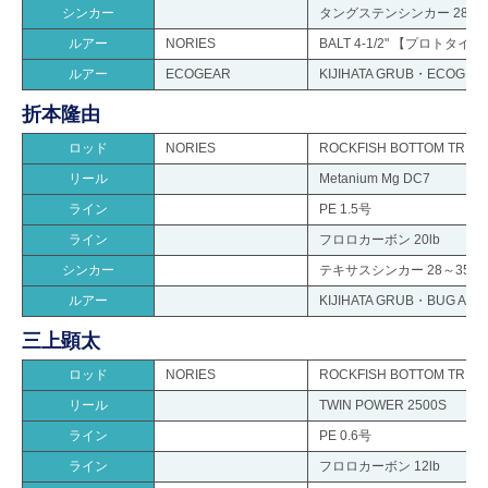
シンカー
タングステンシンカー 28g
ルアー
NORIES
BALT 4-1/2" 【プロトタイプ
ルアー
ECOGEAR
KIJIHATA GRUB・ECOGEA
折本隆由
ロッド
NORIES
ROCKFISH BOTTOM TR
リール
Metanium Mg DC7
ライン
PE 1.5号
ライン
フロロカーボン 20lb
シンカー
テキサスシンカー 28～35g
ルアー
KIJIHATA GRUB・BUG ANT
三上顕太
ロッド
NORIES
ROCKFISH BOTTOM TR
リール
TWIN POWER 2500S
ライン
PE 0.6号
ライン
フロロカーボン 12lb