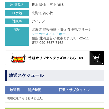
出演者名
折本 隆由・三上 顕太
ロケ地
北海道 苫小牧
対象魚
アイナメ
船宿
北海道 津軽海峡・噴火湾 勇払マリーナ
シーホース／エアホース
住所:北海道苫小牧市ときわ町4-25-11
電話:090-8637-7162
放送スケジュール
放送日
開始時間
回数・サブタイトル
現在放送予定はありません。