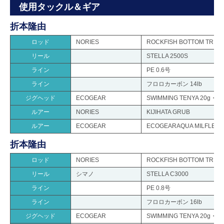
使用タックル＆ギア
折本隆由
ロッド
NORIES
ROCKFISH BOTTOM TR
リール
STELLA 2500S
ライン
PE 0.6号
ライン
フロロカーボン 14lb
ジグヘッド
ECOGEAR
SWIMMING TENYA 20g・IW
ルアー
NORIES
KIJIHATA GRUB
ルアー
ECOGEAR
ECOGEARAQUA MILFLE
折本隆由
ロッド
NORIES
ROCKFISH BOTTOM TR
リール
シマノ
STELLA C3000
ライン
PE 0.8号
ライン
フロロカーボン 16lb
ジグヘッド
ECOGEAR
SWIMMING TENYA 20g・IW