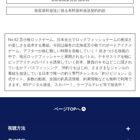
衛星基幹放送に係る有料基幹放送契約約款
No.42 苫小牧ロックゲーム。日本全土でロックフィッシュゲームの奥深さ
や楽しさを追求する番組。今回は厳冬の北海道苫小牧でのボートアイナメ
ゲーム。アフターが絡む難しい時期を攻略していく！ 吹きつける強風の
中で、地元ロックフィッシャーと展開されるバトル。テキサスリグを軸に
ビッグアイナメのバイトを誘発していく折本。勝負のキモはどこに隠され
ているか？ バスフィッシング、沖釣りをはじめ、さまざまなジャンルの
番組を放送している日本で唯一の釣り専門チャンネル『釣りビジョン』公
式サイト。多数の動画、全国の釣具店情報、釣果情報なども無料で利用で
きます。BSデジタル放送、スカパー！、ケーブルテレビ等で放送中！
ページTOPへ
視聴方法