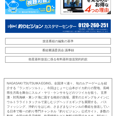
放送番組の編集の基準
番組審議委員会 議事録
衛星基幹放送に係る有料基幹放送契約約款
NAGASAKI TSUTSUIKA EGING。全国津々浦々、旬のルアーゲームを紹
介する『ランガンソルト』。今回はじょーじ山本がイカ釣りの聖地、長崎
県生月島を舞台にスルメ・ヤリ・ケンサキなどのツツイカを狙う。 玄界
灘・対馬海峡・東シナ海に面する格好の漁場。通常のエギングをメインに
ウルトラライトタックルで楽しむジグヘッドエギングを展開する。 バス
フィッシング、沖釣りをはじめ、さまざまなジャンルの番組を放送してい
る日本で唯一の釣り専門チャンネル『釣りビジョン』公式サイト。多数の
動画、全国の釣具店情報、釣果情報なども無料で利用できます。BSデジ