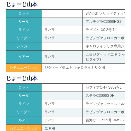
じょーじ山本
ロッド
8ft4inch ソリッドティッ
リール
アルテグラC2000HGS
ライン
ラパラ
ラピズム-X0.2号 7lb
リーダー
ラパラ
ラピノヴァフロロカーボンシ
シンカー
キャロライナリグ専用シンカー
五目ジグヘッドエギ シャロ
ルアー
ラパラ
ビタイプ)
シチュエーション
ジグヘッド型エギ キャロライナリグ用
じょーじ山本
ロッド
セフィアCI4+ S809ML
リール
ステラC3000SDH
ライン
ラパラ
ラピノヴァエックスマルチカラ
リーダー
ラパラ
ラピノヴァフロロカーボンショ
ルアー
ラパラ
百海サーフ2.5号 DMSF25
シチュエーション
エギ用