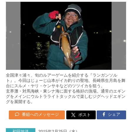
全国津々浦々、旬のルアーゲームを紹介する『ランガンソル
ト』。今回はじょーじ山本がイカ釣りの聖地、長崎県生月島を舞
台にスルメ・ヤリ・ケンサキなどのツツイカを狙う。
玄界灘・対馬海峡・東シナ海に面する格好の漁場。通常のエギン
グをメインにウルトラライトタックルで楽しむジグヘッドエギン
グを展開する。
番組へのメッセージ
シェア
ポスト
初回放送
2015年2月25日（水）