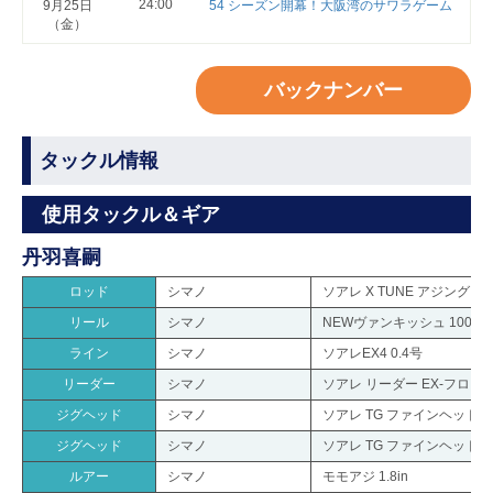
24:00
9月25日
54 シーズン開幕！大阪湾のサワラゲーム
（金）
バックナンバー
タックル情報
使用タックル＆ギア
丹羽喜嗣
ロッド
シマノ
ソアレ X TUNE アジング S5
リール
シマノ
NEWヴァンキッシュ 1000P
ライン
シマノ
ソアレEX4 0.4号
リーダー
シマノ
ソアレ リーダー EX-フロロ 5
ジグヘッド
シマノ
ソアレ TG ファインヘッド 1.
ジグヘッド
シマノ
ソアレ TG ファインヘッド 1.
ルアー
シマノ
モモアジ 1.8in