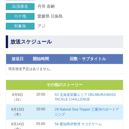
出演者名
丹羽 喜嗣
ロケ地
愛媛県 日振島
対象魚
アジ
放送スケジュール
放送日
開始時間
回数・サブタイトル
現在放送予定はありません。
その他のストーリー
20:00
8月9日
53 北海道室蘭エリア OKUMURA BASS
TACKLE CHALLENGE
（日）
20:00
8月13日
28 Natural Sea Tripper 三重沖のボートア
（木）
ジング
05:00
8月14日
58 愛知県伊勢湾 マゴチゲーム