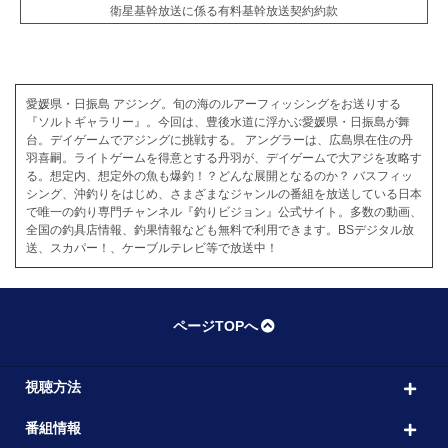
衛星基幹放送に係る有料基幹放送契約約款
愛媛県・日振島 アジング。旬の海のルアーフィッシングをお送りする
『ソルトギャラリー』。今回は、豊後水道に浮かぶ愛媛県・日振島が舞
台。デイゲームでアジングに挑戦する。 アングラーは、広島県在住の丹
羽喜嗣。ライトゲームを得意とする丹羽が、デイゲームで大アジを攻略す
る。想定内、想定外の魚も爆釣！？どんな展開となるのか？ バスフィッ
シング、沖釣りをはじめ、さまざまなジャンルの番組を放送している日本
で唯一の釣り専門チャンネル『釣りビジョン』公式サイト。多数の動画、
全国の釣具店情報、釣果情報なども無料で利用できます。BSデジタル放
送、スカパー！、ケーブルテレビ等で放送中！
ページTOPへ
視聴方法
番組情報