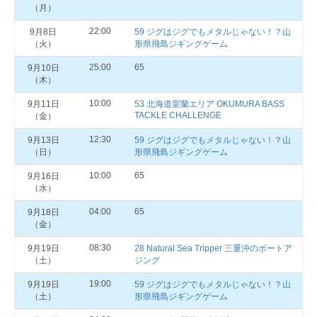
（月）
22:00
9月8日
59 ジグはジグでもメタルじゃない！？山
（火）
形県飛島ジギングゲーム
25:00
65
9月10日
（木）
10:00
9月11日
53 北海道室蘭エリア OKUMURA BASS
TACKLE CHALLENGE
（金）
12:30
9月13日
59 ジグはジグでもメタルじゃない！？山
（日）
形県飛島ジギングゲーム
10:00
65
9月16日
（水）
04:00
65
9月18日
（金）
08:30
9月19日
28 Natural Sea Tripper 三重沖のボートア
（土）
ジング
19:00
9月19日
59 ジグはジグでもメタルじゃない！？山
（土）
形県飛島ジギングゲーム