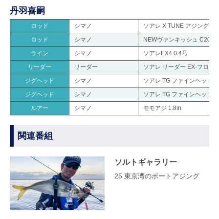
丹羽喜嗣
ロッド
シマノ
ソアレ X TUNE アジング S6
ロッド
シマノ
NEWヴァンキッシュ C2000
ライン
シマノ
ソアレEX4 0.4号
リーダー
リーダー
ソアレ リーダー EX-フロロ 5
ジグヘッド
シマノ
ソアレ TG ファインヘッド 1.
ジグヘッド
シマノ
ソアレ TG ファインヘッド 1.
ルアー
シマノ
モモアジ 1.8in
関連番組
ソルトギャラリー
25 東京湾のボートアジング