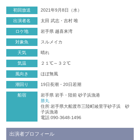
初回放送
2021年9月8日（水）
出演者名
太田 武志・吉村 唯
ロケ地
岩手県 越喜来湾
対象魚
スルメイカ
天気
晴れ
気温
２１℃～３２℃
風向き
ほぼ無風
潮回り
19日長潮・20日若潮
船宿
岩手県 岩手・陸前 砂子浜漁港
勝丸
住所:岩手県大船渡市三陸町綾里字砂子浜 砂
子浜漁港
電話:090-3648-1496
出演者プロフィール