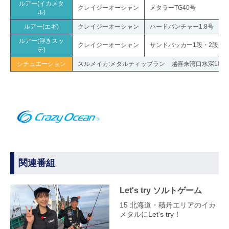
ルアー(イカメタ
クレイジーオーシャン
メタラーTG40号
ル)
ルアー(エギ)
クレイジーオーシャン
ハードパンチャー1.8号
ルアー(浮きスッ
クレイジーオーシャン
サンドバッカー1段・2段
テ)
シチュエーション
スルメイカ:メタルティップラン 越喜来湾口水深100
関連番組
Let's try ソルトゲーム
15 北海道・積丹エリアのイカ
メタルにLet's try！