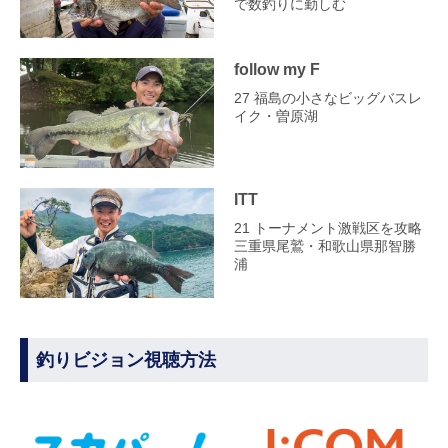
で数釣りに勤しむ
follow my F
27 福島の小さなビッグバスレ
イク・曽原湖
ITT
21 トーナメント激戦区を攻略
三重県尾鷲・和歌山県那智勝
浦
釣りビジョン視聴方法