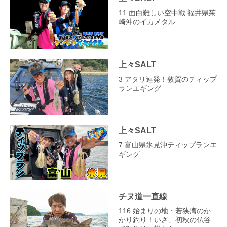
11 面白難しい空中戦 福井県茱
崎沖のイカメタル
上々SALT
3 アタリ連発！敦賀のティップ
ランエギング
上々SALT
7 富山県氷見沖ティップランエ
ギング
チヌ道一直線
116 始まりの地・若狭湾のか
かり釣り！いざ、初秋の仏谷