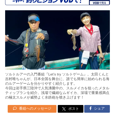
ソルトルアーの入門番組『Let’s try ソルトゲーム』。太田くんと
吉村唯ちゃんが、日本全国を舞台に、誰でも簡単に始められる海
のルアーゲームを分かりやすく紹介します。
今回は岩手県三陸沖で人気沸騰中の、スルメイカを狙ったメタル
ティップランを紹介。浅場で繊細なムギイカ、深場で重量感満点
の極太スルメが威勢よく水鉄砲を噴き上げます！
番組へのメッセージ
シェア
ポスト