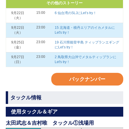
その他のストーリー
15:00
9月22日
6 仙台湾のSLJにLet’s try！
（火）
23:00
9月22日
15 北海道・積丹エリアのイカメタルに
（火）
Let's try！
23:00
9月25日
19 石川県能登半島 ティップランエギング
（金）
にLet’s try！
23:00
9月27日
2 鳥取県大山沖でメタルティップランに
（日）
Let's try！
バックナンバー
タックル情報
使用タックル＆ギア
太田武志＆吉村唯 タックル①浅場用