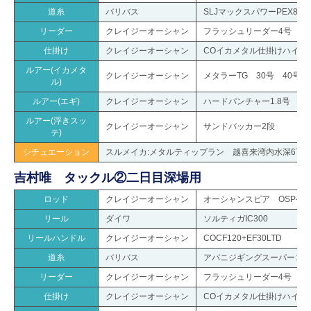
道糸
バリバス
SLJマックスパワーPEX8 0.
リーダー
クレイジーオーシャン
フラッシュリーダー4号
仕掛け
クレイジーオーシャン
COイカメタル仕掛けハイテ
ルアー(イカメタ
クレイジーオーシャン
メタラーTG 30号 40号
ル)
ルアー(エギ)
クレイジーオーシャン
ハードパンチャー1.8号
ルアー(浮きスッ
クレイジーオーシャン
サンドバッカー2段
テ)
シチュエーション
スルメイカ:メタルティップラン 越喜来湾内水深67
吉村唯 タックル②二日目深場用
ロッド
クレイジーオーシャン
オーシャンスピア OSP-45
リール
ダイワ
ソルティガIC300
リールハンドル
クレイジーオーシャン
COCF120+EF30LTD
道糸
バリバス
アバニジギングスーパーコンダク
リーダー
クレイジーオーシャン
フラッシュリーダー4号
仕掛け
クレイジーオーシャン
COイカメタル仕掛けハイテ