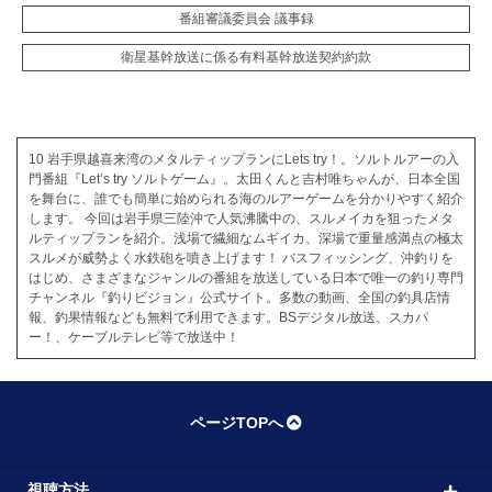
番組審議委員会 議事録
衛星基幹放送に係る有料基幹放送契約約款
10 岩手県越喜来湾のメタルティップランにLets try！。ソルトルアーの入
門番組『Let’s try ソルトゲーム』。太田くんと吉村唯ちゃんが、日本全国
を舞台に、誰でも簡単に始められる海のルアーゲームを分かりやすく紹介
します。 今回は岩手県三陸沖で人気沸騰中の、スルメイカを狙ったメタ
ルティップランを紹介。浅場で繊細なムギイカ、深場で重量感満点の極太
スルメが威勢よく水鉄砲を噴き上げます！ バスフィッシング、沖釣りを
はじめ、さまざまなジャンルの番組を放送している日本で唯一の釣り専門
チャンネル『釣りビジョン』公式サイト。多数の動画、全国の釣具店情
報、釣果情報なども無料で利用できます。BSデジタル放送、スカパ
ー！、ケーブルテレビ等で放送中！
ページTOPへ
視聴方法