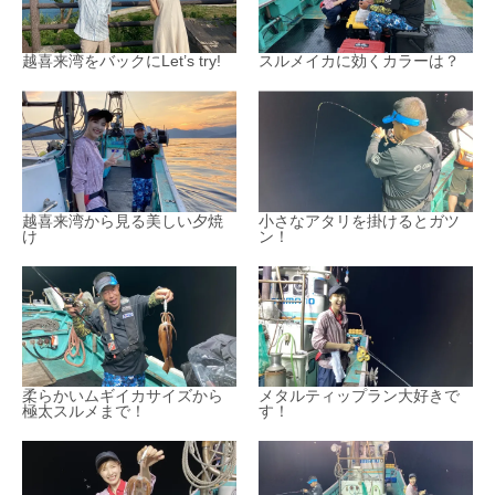
越喜来湾をバックにLet’s try!
スルメイカに効くカラーは？
越喜来湾から見る美しい夕焼
小さなアタリを掛けるとガツ
け
ン！
柔らかいムギイカサイズから
メタルティップラン大好きで
極太スルメまで！
す！