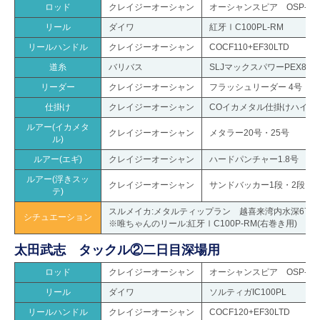
ロッド
クレイジーオーシャン
オーシャンスピア OSP-SG
リール
ダイワ
紅牙ⅠC100PL‐RM
リールハンドル
クレイジーオーシャン
COCF110+EF30LTD
道糸
バリバス
SLJマックスパワーPEX8 0.
リーダー
クレイジーオーシャン
フラッシュリーダー 4号
仕掛け
クレイジーオーシャン
COイカメタル仕掛けハイテ
ルアー(イカメタ
クレイジーオーシャン
メタラー20号・25号
ル)
ルアー(エギ)
クレイジーオーシャン
ハードパンチャー1.8号
ルアー(浮きスッ
クレイジーオーシャン
サンドバッカー1段・2段
テ)
スルメイカ:メタルティップラン 越喜来湾内水深67
シチュエーション
※唯ちゃんのリール:紅牙ⅠC100P‐RM(右巻き用)
太田武志 タックル②二日目深場用
ロッド
クレイジーオーシャン
オーシャンスピア OSP-47
リール
ダイワ
ソルティガIC100PL
リールハンドル
クレイジーオーシャン
COCF120+EF30LTD