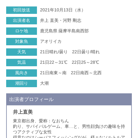
初回放送
2021年10月13日（水）
出演者名
井上 直美・河野 剛志
ロケ地
鹿児島県 薩摩半島南西部
対象魚
アオリイカ
天気
21日晴れ/曇り 22日曇り/晴れ
気温
21日22～31℃ 22日25～28℃
風向き
21日南東～南 22日南西～北西
潮回り
大潮
出演者プロフィール
井上直美
東京都出身、愛称：なおちん
釣り、サバイバルゲーム、車…と、男性顔負けの趣味を持
つアクティブな女性
得意なのはシーバスフィッシングだが、様々なソルトルア