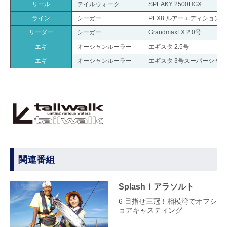
リール
テイルウォーク
SPEAKY 2500HGX
ライン
シーガー
PEX8 ルアーエディション 0
リーダー
シーガー
GrandmaxFX 2.0号
エギ
オーシャンルーラー
エギスタ 2.5号
エギ
オーシャンルーラー
エギスタ 3号スーパーシャロ
関連番組
Splash！アラソルト
6 目指せ三冠！相模湾でオフシ
ョアキャスティング