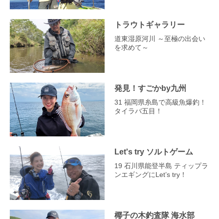
トラウトギャラリー
道東湿原河川 ～至極の出会い
を求めて～
発見！すごかby九州
31 福岡県糸島で高級魚爆釣！
タイラバ五目！
Let's try ソルトゲーム
19 石川県能登半島 ティップラ
ンエギングにLet’s try！
椰子の木釣査隊 海水部