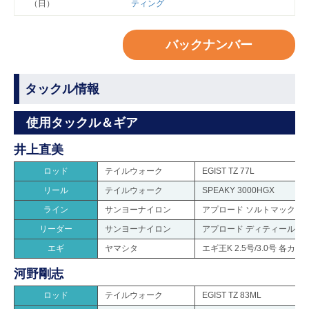
（日）
ティング
バックナンバー
タックル情報
使用タックル＆ギア
井上直美
ロッド
テイルウォーク
EGIST TZ 77L
リール
テイルウォーク
SPEAKY 3000HGX
ライン
サンヨーナイロン
アプロード ソルトマックス GT-
リーダー
サンヨーナイロン
アプロード ディティール プ
エギ
ヤマシタ
エギ王K 2.5号/3.0号 各カラ
河野剛志
ロッド
テイルウォーク
EGIST TZ 83ML