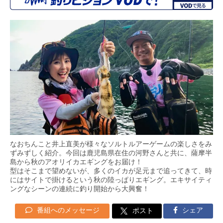
なおちんこと井上直美が様々なソルトルアーゲームの楽しさをみ
ずみずしく紹介。今回は鹿児島県在住の河野さんと共に、薩摩半
島から秋のアオリイカエギングをお届け！
型はそこまで望めないが、多くのイカが足元まで追ってきて、時
にはサイトで掛けるという秋の陸っぱりエギング。エキサイティ
ングなシーンの連続に釣り開始から大興奮！
番組へのメッセージ
シェア
ポスト