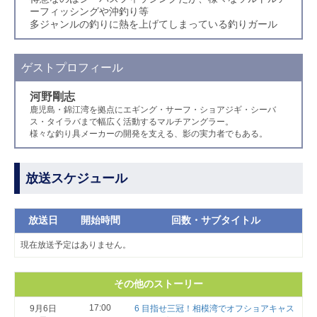
ーフィッシングや沖釣り等
多ジャンルの釣りに熱を上げてしまっている釣りガール
ゲストプロフィール
河野剛志
鹿児島・錦江湾を拠点にエギング・サーフ・ショアジギ・シーバ
ス・タイラバまで幅広く活動するマルチアングラー。
様々な釣り具メーカーの開発を支える、影の実力者でもある。
放送スケジュール
放送日
開始時間
回数・サブタイトル
現在放送予定はありません。
その他のストーリー
17:00
9月6日
6 目指せ三冠！相模湾でオフショアキャス