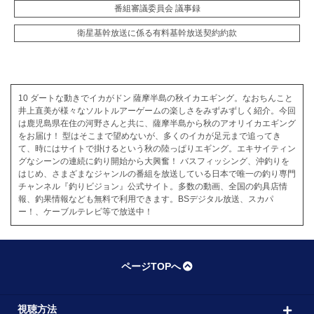
番組審議委員会 議事録
衛星基幹放送に係る有料基幹放送契約約款
10 ダートな動きでイカがドン 薩摩半島の秋イカエギング。なおちんこと
井上直美が様々なソルトルアーゲームの楽しさをみずみずしく紹介。今回
は鹿児島県在住の河野さんと共に、薩摩半島から秋のアオリイカエギング
をお届け！ 型はそこまで望めないが、多くのイカが足元まで追ってき
て、時にはサイトで掛けるという秋の陸っぱりエギング。エキサイティン
グなシーンの連続に釣り開始から大興奮！ バスフィッシング、沖釣りを
はじめ、さまざまなジャンルの番組を放送している日本で唯一の釣り専門
チャンネル『釣りビジョン』公式サイト。多数の動画、全国の釣具店情
報、釣果情報なども無料で利用できます。BSデジタル放送、スカパ
ー！、ケーブルテレビ等で放送中！
ページTOPへ
視聴方法