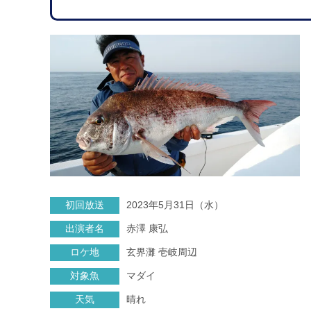
初回放送
2023年5月31日（水）
出演者名
赤澤 康弘
ロケ地
玄界灘 壱岐周辺
対象魚
マダイ
天気
晴れ