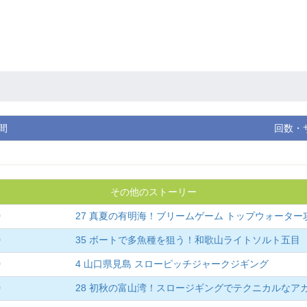
間
回数・
その他のストーリー
0
27 真夏の有明海！ブリームゲーム トップウォーター
0
35 ボートで多魚種を狙う！和歌山ライトソルト五目
0
4 山口県見島 スローピッチジャークジギング
0
28 初秋の富山湾！スロージギングでテクニカルなア