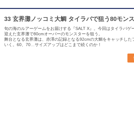
33 玄界灘ノッコミ大鯛 タイラバで狙う80モン
旬の海のルアーゲームをお届けする『SALT X』。今回はタイラバ
迎えた玄界灘で80cmオーバーのモンスターを狙う。
舞台となる玄界灘は、赤澤の記録となる92cmの大鯛をキャッチし
いく。60、70…サイズアップはどこまで続くのか！