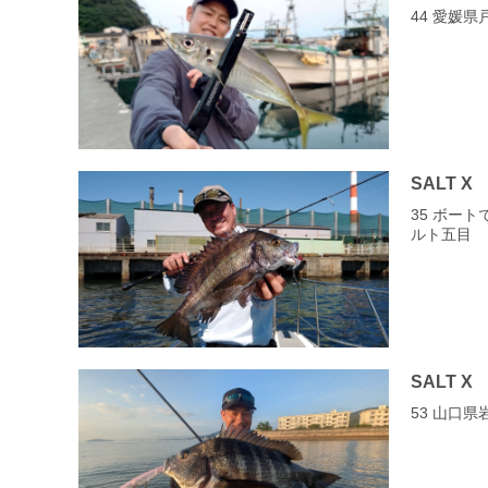
44 愛媛
SALT X
35 ボー
ルト五目
SALT X
53 山口