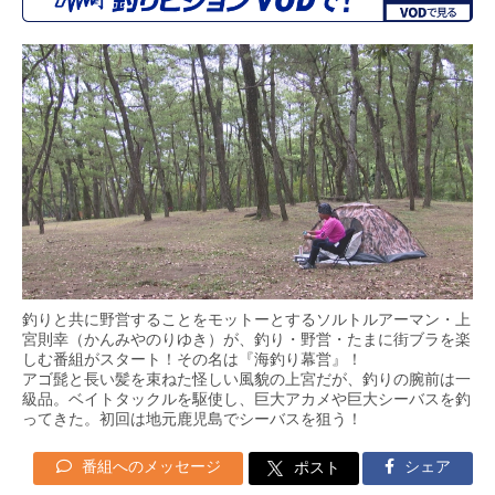
釣りと共に野営することをモットーとするソルトルアーマン・上
宮則幸（かんみやのりゆき）が、釣り・野営・たまに街ブラを楽
しむ番組がスタート！その名は『海釣り幕営』！
アゴ髭と長い髪を束ねた怪しい風貌の上宮だが、釣りの腕前は一
級品。ベイトタックルを駆使し、巨大アカメや巨大シーバスを釣
ってきた。初回は地元鹿児島でシーバスを狙う！
番組へのメッセージ
シェア
ポスト