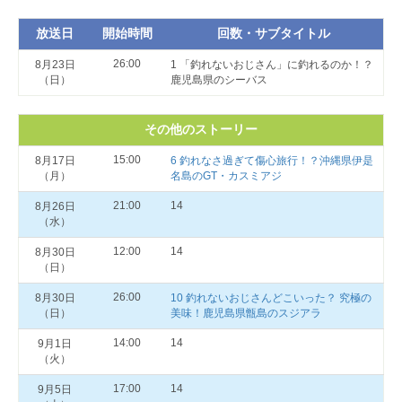
放送日
開始時間
回数・サブタイトル
26:00
8月23日
1 「釣れないおじさん」に釣れるのか！？
（日）
鹿児島県のシーバス
その他のストーリー
15:00
8月17日
6 釣れなさ過ぎて傷心旅行！？沖縄県伊是
（月）
名島のGT・カスミアジ
21:00
14
8月26日
（水）
12:00
14
8月30日
（日）
26:00
8月30日
10 釣れないおじさんどこいった？ 究極の
（日）
美味！鹿児島県甑島のスジアラ
14:00
14
9月1日
（火）
17:00
14
9月5日