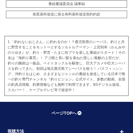
番組審議委員会 議事録
衛星基幹放送に係る有料基幹放送契約約款
1 「釣れないおじさん」に釣れるのか！？鹿児島県のシーバス。釣りと共
に野営することをモットーとするソルトルアーマン・上宮則幸（かんみや
のりゆき）が、釣り・野営・たまに街ブラを楽しむ番組がスタート！その
名は『海釣り幕営』！ アゴ髭と長い髪を束ねた怪しい風貌の上宮だが、
釣りの腕前は一級品。ベイトタックルを駆使し、巨大アカメや巨大シーバ
スを釣ってきた。初回は地元鹿児島でシーバスを狙う！ バスフィッシン
グ、沖釣りをはじめ、さまざまなジャンルの番組を放送している日本で唯
一の釣り専門チャンネル『釣りビジョン』公式サイト。多数の動画、全国
の釣具店情報、釣果情報なども無料で利用できます。BSデジタル放送、
スカパー！、ケーブルテレビ等で放送中！
ページTOPへ
視聴方法