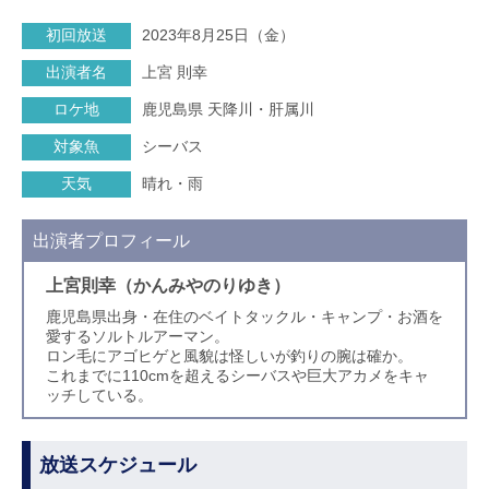
初回放送
2023年8月25日（金）
出演者名
上宮 則幸
ロケ地
鹿児島県 天降川・肝属川
対象魚
シーバス
天気
晴れ・雨
出演者プロフィール
上宮則幸（かんみやのりゆき）
鹿児島県出身・在住のベイトタックル・キャンプ・お酒を
愛するソルトルアーマン。
ロン毛にアゴヒゲと風貌は怪しいが釣りの腕は確か。
これまでに110cmを超えるシーバスや巨大アカメをキャ
ッチしている。
放送スケジュール