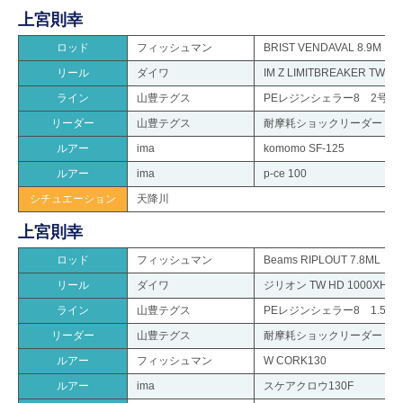
上宮則幸
ロッド
フィッシュマン
BRIST VENDAVAL 8.9M
リール
ダイワ
IM Z LIMITBREAKER TW H
ライン
山豊テグス
PEレジンシェラー8 2号
リーダー
山豊テグス
耐摩耗ショックリーダー 8
ルアー
ima
komomo SF-125
ルアー
ima
p-ce 100
シチュエーション
天降川
上宮則幸
ロッド
フィッシュマン
Beams RIPLOUT 7.8ML
リール
ダイワ
ジリオン TW HD 1000XH
ライン
山豊テグス
PEレジンシェラー8 1.5号
リーダー
山豊テグス
耐摩耗ショックリーダー 7
ルアー
フィッシュマン
W CORK130
ルアー
ima
スケアクロウ130F