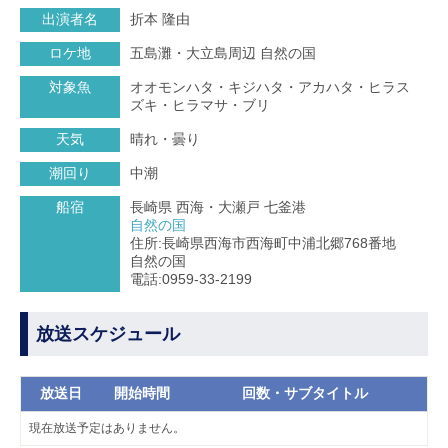
出演者名
折本 隆由
ロケ地
五島灘・大立島周辺 自然の国
対象魚
オオモンハタ・キジハタ・アカハタ・ヒラス
ズキ・ヒラマサ・ブリ
天気
晴れ・曇り
潮回り
中潮
船宿
長崎県 西海・大瀬戸 七釜港
自然の国
住所:長崎県西海市西海町中浦北郷768番地
自然の国
電話:0959-33-2199
放送スケジュール
放送日
開始時間
回数・サブタイトル
現在放送予定はありません。