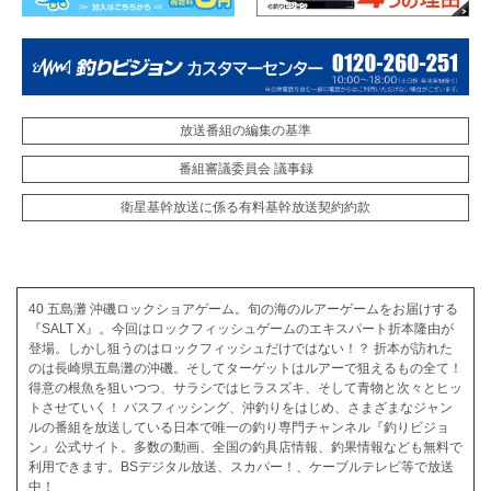
放送番組の編集の基準
番組審議委員会 議事録
衛星基幹放送に係る有料基幹放送契約約款
40 五島灘 沖磯ロックショアゲーム。旬の海のルアーゲームをお届けする
『SALT X』。今回はロックフィッシュゲームのエキスパート折本隆由が
登場。しかし狙うのはロックフィッシュだけではない！？ 折本が訪れた
のは長崎県五島灘の沖磯。そしてターゲットはルアーで狙えるもの全て！
得意の根魚を狙いつつ、サラシではヒラスズキ、そして青物と次々とヒッ
トさせていく！ バスフィッシング、沖釣りをはじめ、さまざまなジャン
ルの番組を放送している日本で唯一の釣り専門チャンネル『釣りビジョ
ン』公式サイト。多数の動画、全国の釣具店情報、釣果情報なども無料で
利用できます。BSデジタル放送、スカパー！、ケーブルテレビ等で放送
中！