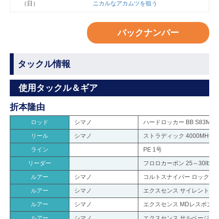
（日）
ニカルなアカムツを狙う
バックナンバー
タックル情報
使用タックル＆ギア
折本隆由
ロッド
シマノ
ハードロッカー BB S83MH
リール
シマノ
ストラディック 4000MHG
ライン
PE 1号
リーダー
フロロカーボン 25～30lb.
ルアー
シマノ
コルトスナイパー ロックウォー
ルアー
シマノ
エクスセンス サイレントアサ
ルアー
シマノ
エクスセンス MDレスポンダー
ルアー
シマノ
エクスセンス サルベージ 85