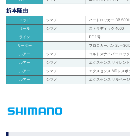
折本隆由
ロッド
シマノ
ハードロッカー BB S90H
リール
シマノ
ストラディック 4000
ライン
PE 1号
リーダー
フロロカーボン 25～30lb.
ルアー
シマノ
コルトスナイパー ロックウォー
ルアー
シマノ
エクスセンス サイレントアサ
ルアー
シマノ
エクスセンス MDレスポンダー
ルアー
シマノ
エクスセンス サルベージ 85