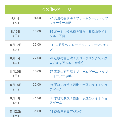
その他のストーリー
04:00
8月6日
27 真夏の有明海！ブリームゲーム トップ
（木）
ウォーター攻略
13:00
8月9日
35 ボートで多魚種を狙う！和歌山ライト
（日）
ソルト五目
25:00
8月12日
4 山口県見島 スローピッチジャークジギン
（水）
グ
22:00
8月15日
28 初秋の富山湾！スロージギングでテク
（土）
ニカルなアカムツを狙う
10:00
8月16日
27 真夏の有明海！ブリームゲーム トップ
（日）
ウォーター攻略
22:00
8月16日
36 手軽で爽快！西湘・伊豆のライトショ
（日）
アゲーム
24:00
8月19日
36 手軽で爽快！西湘・伊豆のライトショ
（水）
アゲーム
04:00
8月22日
44 愛媛県戸島アジング
（土）