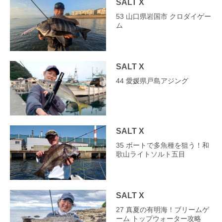
SALT X
53 山口県岩国市 クロダイゲー
ム
SALT X
44 愛媛県戸島アジング
SALT X
35 ボートで多魚種を狙う！和
歌山ライトソルト五目
SALT X
27 真夏の有明海！ブリームゲ
ーム トップウォーター攻略