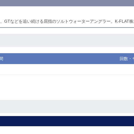
、GTなどを追い続ける屈指のソルトウォーターアングラー。K-FLAT株式
間
回数・