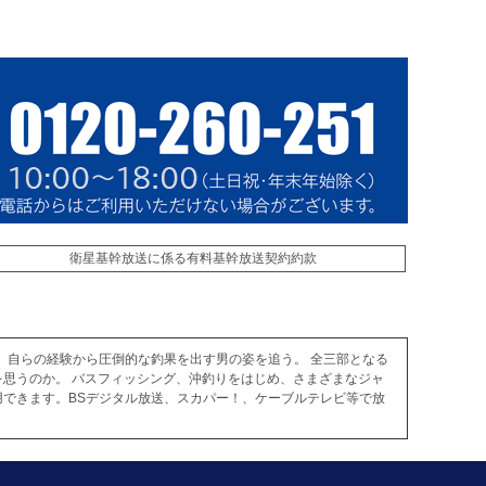
衛星基幹放送に係る有料基幹放送契約約款
、自らの経験から圧倒的な釣果を出す男の姿を追う。 全三部となる
思うのか。 バスフィッシング、沖釣りをはじめ、さまざまなジャ
できます。BSデジタル放送、スカパー！、ケーブルテレビ等で放