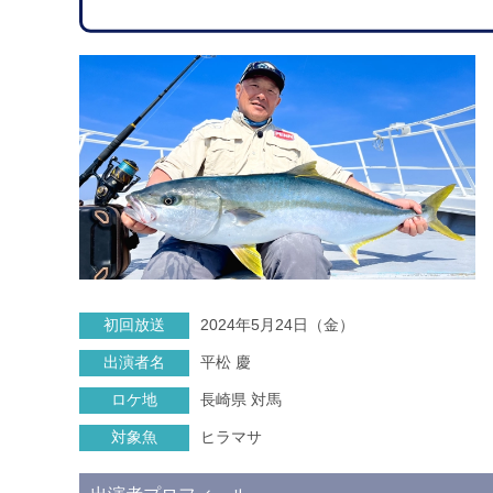
初回放送
2024年5月24日（金）
出演者名
平松 慶
ロケ地
長崎県 対馬
対象魚
ヒラマサ