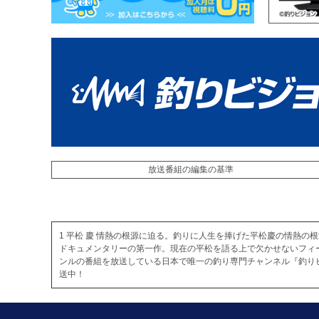
放送番組の編集の基準
1 平松 慶 情熱の根源に迫る。釣りに人生を捧げた平松慶の情熱
ドキュメンタリーの第一作。現在の平松を語る上で欠かせないフィ
ンルの番組を放送している日本で唯一の釣り専門チャンネル『釣り
送中！