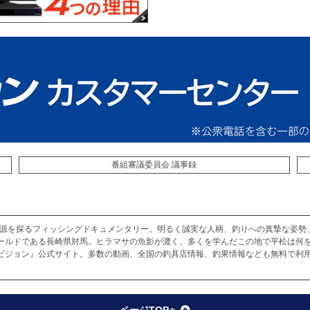
番組審議委員会 議事録
の根源を探るフィッシングドキュメンタリー。明るく誠実な人柄、釣りへの真摯な姿勢
ールドである長崎県対馬。ヒラマサの魚影が濃く、多くを学んだこの地で平松は何を
ビジョン』公式サイト。多数の動画、全国の釣具店情報、釣果情報なども無料で利用