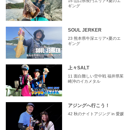
15 山口県長門エリア×夏のエ
ギング
SOUL JERKER
23 熊本県牛深エリア×夏のエ
ギング
上々SALT
11 面白難しい空中戦 福井県茱
崎沖のイカメタル
アジングへ行こう！
42 秋のナイトアジング in 愛媛