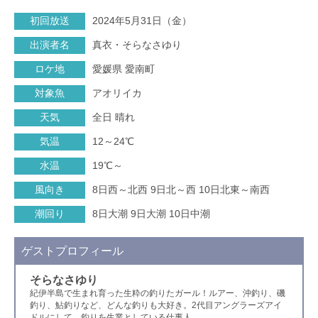
初回放送
2024年5月31日（金）
出演者名
真衣・そらなさゆり
ロケ地
愛媛県 愛南町
対象魚
アオリイカ
天気
全日 晴れ
気温
12～24℃
水温
19℃～
風向き
8日西～北西 9日北～西 10日北東～南西
潮回り
8日大潮 9日大潮 10日中潮
ゲストプロフィール
そらなさゆり
紀伊半島で生まれ育った生粋の釣りたガール！ルアー、沖釣り、磯
釣り、鮎釣りなど、どんな釣りも大好き。2代目アングラーズアイ
ドルにして、釣りを生業としている仕事人。