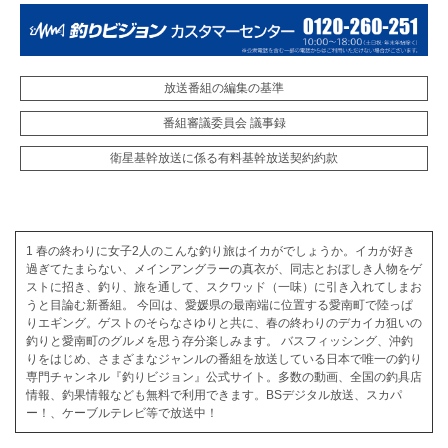
放送番組の編集の基準
番組審議委員会 議事録
衛星基幹放送に係る有料基幹放送契約約款
1 春の終わりに女子2人のこんな釣り旅はイカがでしょうか。イカが好き
過ぎてたまらない、メインアングラーの真衣が、同志とおぼしき人物をゲ
ストに招き、釣り、旅を通して、スクワッド（一味）に引き入れてしまお
うと目論む新番組。 今回は、愛媛県の最南端に位置する愛南町で陸っぱ
りエギング。ゲストのそらなさゆりと共に、春の終わりのデカイカ狙いの
釣りと愛南町のグルメを思う存分楽しみます。 バスフィッシング、沖釣
りをはじめ、さまざまなジャンルの番組を放送している日本で唯一の釣り
専門チャンネル『釣りビジョン』公式サイト。多数の動画、全国の釣具店
情報、釣果情報なども無料で利用できます。BSデジタル放送、スカパ
ー！、ケーブルテレビ等で放送中！