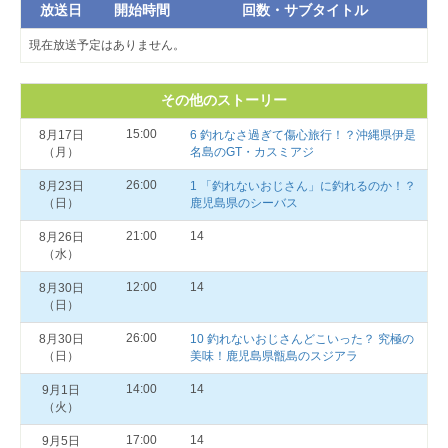
放送日
開始時間
回数・サブタイトル
現在放送予定はありません。
その他のストーリー
15:00
8月17日
6 釣れなさ過ぎて傷心旅行！？沖縄県伊是
（月）
名島のGT・カスミアジ
26:00
8月23日
1 「釣れないおじさん」に釣れるのか！？
（日）
鹿児島県のシーバス
21:00
14
8月26日
（水）
12:00
14
8月30日
（日）
26:00
8月30日
10 釣れないおじさんどこいった？ 究極の
（日）
美味！鹿児島県甑島のスジアラ
14:00
14
9月1日
（火）
17:00
14
9月5日