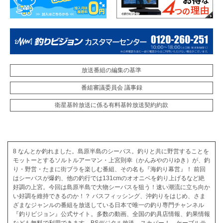
放送番組の編集の基準
番組審議委員会 議事録
衛星基幹放送に係る有料基幹放送契約約款
8 なんとか釣れました。島原半島のシーバス。釣りと共に野営することを
モットーとするソルトルアーマン・上宮則幸（かんみやのりゆき）が、釣
り・野営・たまに街ブラを楽しむ番組、その名も『海釣り幕営』！ 前回
はシーバスが爆釣、他の釣行では131cmのオオニベを釣り上げるなど絶
好調の上宮。今回は島原半島で大物シーバスを狙う！速い潮流に立ち向か
い好調を維持できるのか！？ バスフィッシング、沖釣りをはじめ、さま
ざまなジャンルの番組を放送している日本で唯一の釣り専門チャンネル
『釣りビジョン』公式サイト。多数の動画、全国の釣具店情報、釣果情報