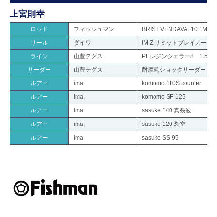
上宮則幸
ロッド
フィッシュマン
BRIST VENDAVAL10.1M
リール
ダイワ
IM Z リミットブレイカー TW 
ライン
山豊テグス
PEレジンシェラー8 1.5号
リーダー
山豊テグス
耐摩耗ショックリーダー 8
ルアー
ima
komomo 110S counter
ルアー
ima
komomo SF-125
ルアー
ima
sasuke 140 真裂波
ルアー
ima
sasuke 120 裂空
ルアー
ima
sasuke SS-95