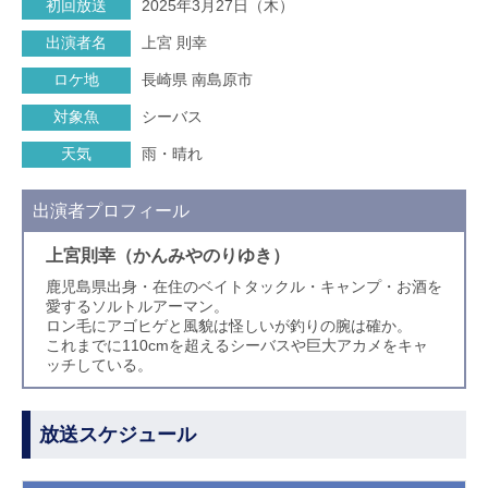
初回放送
2025年3月27日（木）
出演者名
上宮 則幸
ロケ地
長崎県 南島原市
対象魚
シーバス
天気
雨・晴れ
出演者プロフィール
上宮則幸（かんみやのりゆき）
鹿児島県出身・在住のベイトタックル・キャンプ・お酒を
愛するソルトルアーマン。
ロン毛にアゴヒゲと風貌は怪しいが釣りの腕は確か。
これまでに110cmを超えるシーバスや巨大アカメをキャ
ッチしている。
放送スケジュール