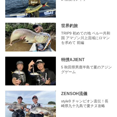
世界釣旅
TRIP9 初めての地 ペルー共和
国 アマゾン川上流域にロマン
を求めて 前編
特捜AJIENT
5 秋田県男鹿半島で夏のアジン
グゲーム
ZENSOH流儀
style9 チャンピオン直伝！長
崎県九十九島で夏チヌ攻略