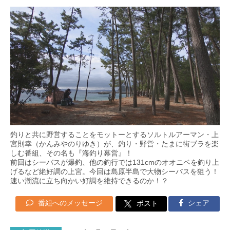
釣りと共に野営することをモットーとするソルトルアーマン・上
宮則幸（かんみやのりゆき）が、釣り・野営・たまに街ブラを楽
しむ番組、その名も『海釣り幕営』！
前回はシーバスが爆釣、他の釣行では131cmのオオニベを釣り上
げるなど絶好調の上宮。今回は島原半島で大物シーバスを狙う！
速い潮流に立ち向かい好調を維持できるのか！？
番組へのメッセージ
シェア
ポスト