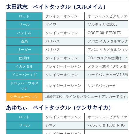
太田武志 ベイトタックル（スルメイカ）
ロッド
クレイジーオシャン
オーシャンスピアリファイン OS
リール
ダイワ
ソルティガIC100L
ハンドル
クレイジーオシャン
COCF130+EF30LTD
道糸
バリバス
アバニ イカメタルマックスパワー
リーダー
バリバス
アバニ イカメタルショック
仕掛け
クレイジーオシャン
COイカメタル仕掛け ハイ
イカメタル
クレイジーオーシャン
メタラー30号 40号 メタラー
ドロッパーエギ
クレイジーオシャン
ハードパンチャーV 1.8号 2.
ドロッパーウキス
クレイジーオーシャン
サンドバッカーV
ッテ
シチュエーション
城崎沖130mラインをパラシュートアンカーで流す。
あゆちぃ ベイトタックル（ケンサキイカ）
ロッド
クレイジーオーシャン
オーシャンスピアリファイン OS
リール
シマノ
バルケッタ 100DH-HG
クレイジーオーシャン