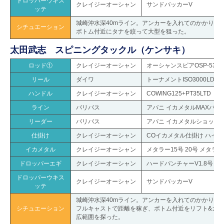
ドロッパーウキス
クレイジーオーシャン
サンドバッカーV
ッテ
城崎沖水深40mライン。アンカーを入れてのかかり釣
シチュエーション
ボトム付近にタナを絞って大型を狙った。
太田武志 スピニングタックル（ケンサキ）
ロッド①
クレイジーオーシャン
オーシャンスピアOSP-53SP
リール
ダイワ
トーナメントISO3000LDB
ハンドル
クレイジーオーシャン
COWING125+PT35LTD
ライン
バリバス
アバニ イカメタルMAXパワーPE
リーダー
バリバス
アバニ イカメタルショック
仕掛け
クレイジーオーシャン
COイカメタル仕掛け ハイテ
イカメタル
クレイジーオーシャン
メタラー15号 20号 メタラーT
ドロッパーエギ
クレイジーオーシャン
ハードパンチャーV1.8号
ドロッパーウキス
クレイジーオーシャン
サンドバッカーV
ッテ
城崎沖水深40mライン。アンカーを入れてのかかり釣
シチュエーション
フルキャストで距離を稼ぎ、ボトム付近をリフト&カ
広範囲を探った。