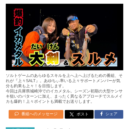
ソルトゲームのあらゆるスキルを上へ上へ上げるための番組、そ
れが『上々SALT』。あゆちぃ率いる上々サポートメンバーが気
分も釣果も上々！を目指します。
今回は兵庫県城崎沖でのイカメタル。シーズン初期の大型ケンサ
キ狙いのパターンに加え、まったく異なるアプローチでスルメイ
カも爆釣！上々ポイントも満載でお送りします。
番組へのメッセージ
シェア
ポスト