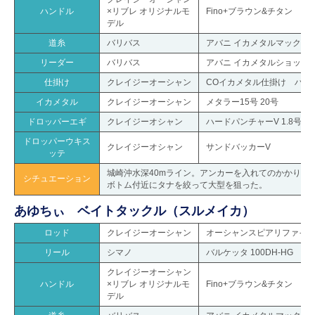
ハンドル
×リブレ オリジナルモ
Fino+ブラウン&チタン
デル
道糸
バリバス
アバニ イカメタルマックスパワー
リーダー
バリバス
アバニ イカメタルショックリ
仕掛け
クレイジーオーシャン
COイカメタル仕掛け ハイ
イカメタル
クレイジーオーシャン
メタラー15号 20号
ドロッパーエギ
クレイジーオシャン
ハードパンチャーV 1.8号 2.
ドロッパーウキス
クレイジーオシャン
サンドバッカーV
ッテ
城崎沖水深40mライン。アンカーを入れてのかかり釣
シチュエーション
ボトム付近にタナを絞って大型を狙った。
あゆちぃ ベイトタックル（スルメイカ）
ロッド
クレイジーオーシャン
オーシャンスピアリファイン OS
リール
シマノ
バルケッタ 100DH-HG
クレイジーオーシャン
ハンドル
×リブレ オリジナルモ
Fino+ブラウン&チタン
デル