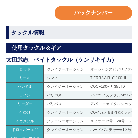
バックナンバー
タックル情報
使用タックル＆ギア
太田武志 ベイトタックル（ケンサキイカ）
ロッド
クレイジーオーシャン
オーシャンスピアリファイン OS
リール
シマノ
TIERRA AIR IC 100HL
ハンドル
クレイジーオーシャン
COCF130+PT35LTD
ライン
バリバス
アバニ イカメタルMAXパワーPE
リーダー
バリバス
アバニ イカメタルショック
仕掛け
クレイジーオーシャン
COイカメタル仕掛けハイテ
イカメタル
クレイジーオーシャン
メタラー15号、20号 メタラ
ドロッパーエギ
クレイジーオーシャン
ハードパンチャーV1.8号 2.