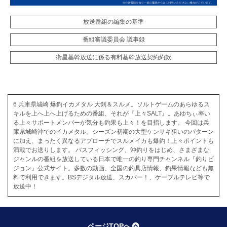
放送番組の編集の基準
番組審議委員会 議事録
衛星基幹放送に係る有料基幹放送契約約款
6 兵庫県城崎 爆釣イカメタル 大剣＆スルメ。ソルトゲームのあらゆるス
キルを上へ上へ上げるための番組、それが『上々SALT』。あゆちぃ率い
る上々サポートメンバーが気分も釣果も上々！を目指します。 今回は兵
庫県城崎沖でのイカメタル。シーズン初期の大型ケンサキ狙いのパターン
に加え、まったく異なるアプローチでスルメイカも爆釣！上々ポイントも
満載でお送りします。 バスフィッシング、沖釣りをはじめ、さまざまな
ジャンルの番組を放送している日本で唯一の釣り専門チャンネル『釣りビ
ジョン』公式サイト。多数の動画、全国の釣具店情報、釣果情報なども無
料で利用できます。BSデジタル放送、スカパー！、ケーブルテレビ等で
放送中！
ページTOPへ