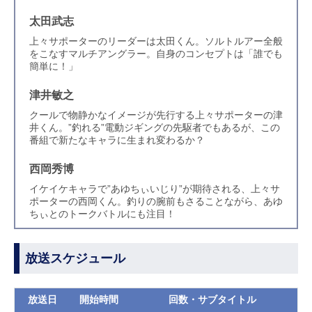
太田武志
上々サポーターのリーダーは太田くん。ソルトルアー全般
をこなすマルチアングラー。自身のコンセプトは「誰でも
簡単に！」
津井敏之
クールで物静かなイメージが先行する上々サポーターの津
井くん。”釣れる”電動ジギングの先駆者でもあるが、この
番組で新たなキャラに生まれ変わるか？
西岡秀博
イケイケキャラで”あゆちぃいじり”が期待される、上々サ
ポーターの西岡くん。釣りの腕前もさることながら、あゆ
ちぃとのトークバトルにも注目！
放送スケジュール
放送日
開始時間
回数・サブタイトル