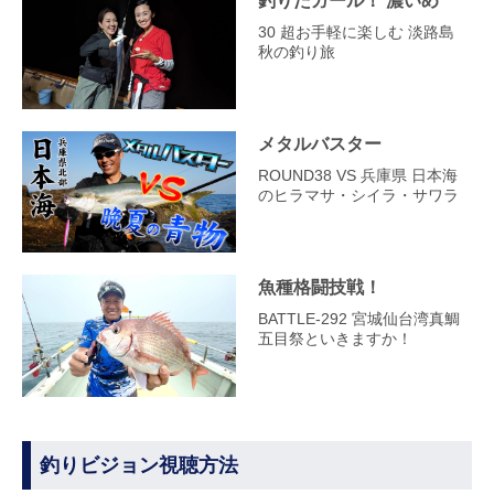
釣りたガール！ 濃いめ
30 超お手軽に楽しむ 淡路島
秋の釣り旅
メタルバスター
ROUND38 VS 兵庫県 日本海
のヒラマサ・シイラ・サワラ
魚種格闘技戦！
BATTLE-292 宮城仙台湾真鯛
五目祭といきますか！
釣りビジョン視聴方法