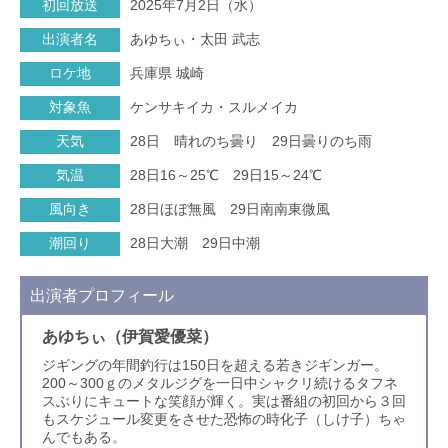
初回放送
2025年7月2日（水）
出演者名
あゆちぃ・太田 武志
ロケ地
兵庫県 城崎
対象魚
ケンサキイカ・スルメイカ
天気
28日 晴れのち曇り 29日曇りのち雨
気温
28日16～25℃ 29日15～24℃
風向き
28日ほぼ無風 29日南南東微風
潮回り
28日大潮 29日中潮
出演者プロフィール
あゆちぃ（伊賀愛優菜）
ジギングの年間釣行は150日を超える若きジギンガー。
200～300ｇのメタルジグを一日中シャクリ続けるタフネ
スぶりにキュートな笑顔が輝く。実は番組の初回から３回
もスケジュール変更をさせた恐怖の時化子（しけ子）ちゃ
んでもある。