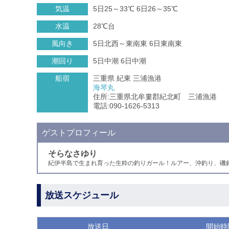
気温
5日25～33℃ 6日26～35℃
水温
28℃台
風向き
5日北西～東南東 6日東南東
潮回り
5日中潮 6日中潮
船宿
三重県 紀東 三浦漁港
海琴丸
住所:三重県北牟婁郡紀北町 三浦漁港
電話:090-1626-5313
ゲストプロフィール
そらなさゆり
紀伊半島で生まれ育った生粋の釣りガール！ルアー、沖釣り、磯
放送スケジュール
放送日
開始時