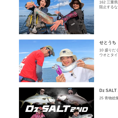
162 三
阻止するな
せとうち
10 盛り
ウオとタイ
Dz SALT
25 青物総