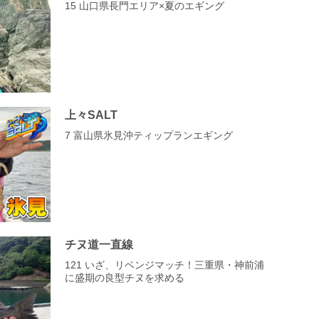
15 山口県長門エリア×夏のエギング
上々SALT
7 富山県氷見沖ティップランエギング
チヌ道一直線
121 いざ、リベンジマッチ！三重県・神前浦
に盛期の良型チヌを求める