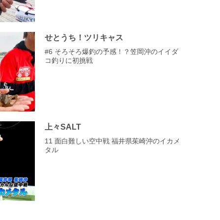
せとうち！ツリキャス
#6 そろそろ爆釣の予感！？笠岡沖のイイダ
コ釣りに初挑戦
上々SALT
11 面白難しい空中戦 福井県茱崎沖のイカメ
タル