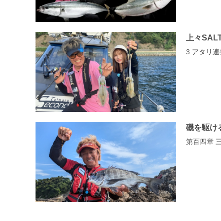
上々SAL
3 アタリ
磯を駆け
第百四章 