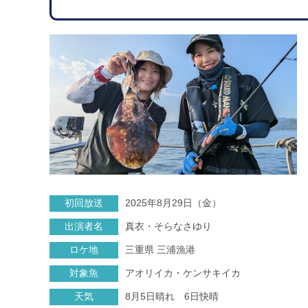
初回放送
2025年8月29日（金）
出演者名
真衣・そらなさゆり
ロケ地
三重県 三浦漁港
対象魚
アオリイカ・ケンサキイカ
天気
8月5日晴れ 6日快晴