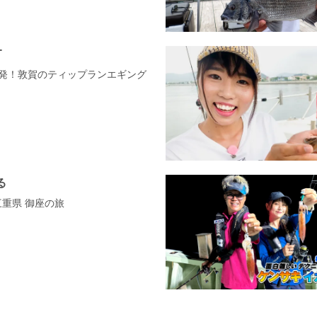
T
連発！敦賀のティップランエギング
る
三重県 御座の旅