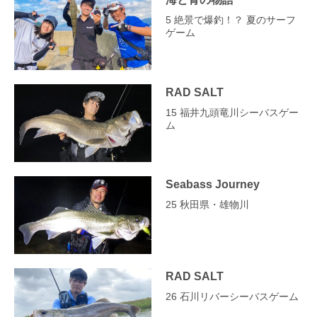
5 絶景で爆釣！？ 夏のサーフ
ゲーム
RAD SALT
15 福井九頭竜川シーバスゲー
ム
Seabass Journey
25 秋田県・雄物川
RAD SALT
26 石川リバーシーバスゲーム