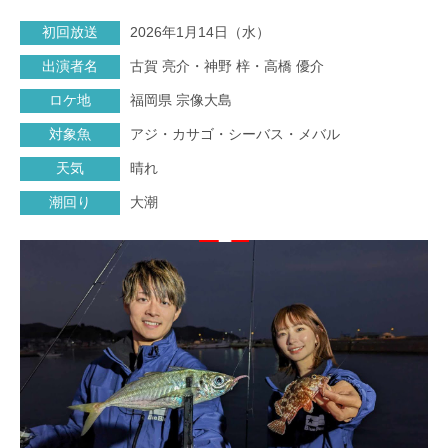
初回放送
2026年1月14日（水）
出演者名
古賀 亮介・神野 梓・高橋 優介
ロケ地
福岡県 宗像大島
対象魚
アジ・カサゴ・シーバス・メバル
天気
晴れ
潮回り
大潮