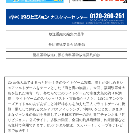
放送番組の編集の基準
番組審議委員会 議事録
衛星基幹放送に係る有料基幹放送契約約款
25 宗像大島でまるっと釣行！冬のライトゲーム攻略。誰もが楽しめるシ
ョアソルトゲームをテーマとした『海と青の物語』。今回、福岡県宗像大
島を訪れた海青一行。冬ならではのライトゲームで宗像大島の釣りを満
喫！ ライトゲームのスペシャリスト・古賀亮介さんと、13代目アングラ
ーズアイドルのあずあずこと神野梓さんを加えた三人でライトゲームに挑
戦！果たして釣れるのか？ バスフィッシング、沖釣りをはじめ、さまざ
まなジャンルの番組を放送している日本で唯一の釣り専門チャンネル『釣
りビジョン』公式サイト。多数の動画、全国の釣具店情報、釣果情報など
も無料で利用できます。BSデジタル放送、スカパー！、ケーブルテレビ
等で放送中！