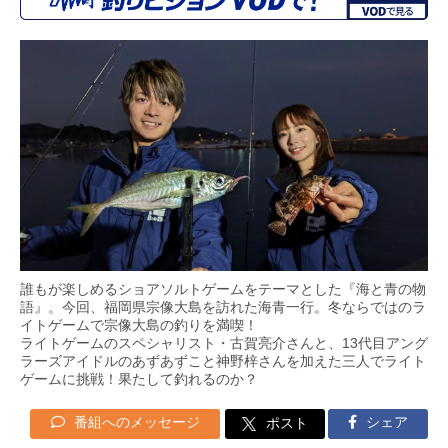
誰もが楽しめるショアソルトゲームをテーマとした『海と青の物
語』。今回、福岡県宗像大島を訪れた海青一行。冬ならではのラ
イトゲームで宗像大島の釣りを満喫！
ライトゲームのスペシャリスト・古賀亮介さんと、13代目アング
ラーズアイドルのあずあずこと神野梓さんを加えた三人でライト
ゲームに挑戦！果たして釣れるのか？
番組へのメッセージ
シェア
ポスト