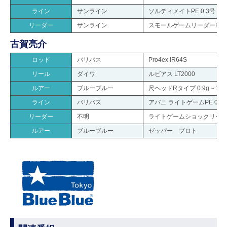
ライン
サンライン
ソルティメイトPE 0.3号
リーダー
サンライン
スモールゲームリーダーFC6l
古賀亮介
ロッド
バリバス
Pro4ex IR64S
リール
ダイワ
ルビアス LT2000
ルアー
ブルーブルー
尺ヘッドRタイプ 0.9g～1.5
ライン
バリバス
アバニ ライトゲームPE 0.4
リーダー
不明
ライトゲームショックリーダ
ルアー
ブルーブルー
ゼッパー プロト