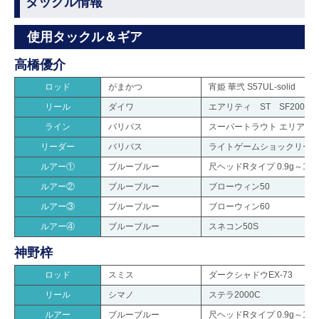
タックル情報
使用タックル＆ギア
高橋優介
ロッド
がまかつ
宵姫 華弐 S57UL-solid
リール
ダイワ
エアリティ ST SF2000SS
ライン
バリバス
スーパートラウト エリア ES2
リーダー
バリバス
ライトゲームショックリーダ
ルアー①
ブルーブルー
尺ヘッドRタイプ 0.9g～1.5
ルアー②
ブルーブルー
ブローウィン50
ルアー③
ブルーブルー
ブローウィン60
ルアー④
ブルーブルー
スネコン50S
神野梓
ロッド
スミス
ダークシャドウEX-73
リール
シマノ
ステラ2000C
ルアー
ブルーブルー
尺ヘッドRタイプ 0.9g～1.5