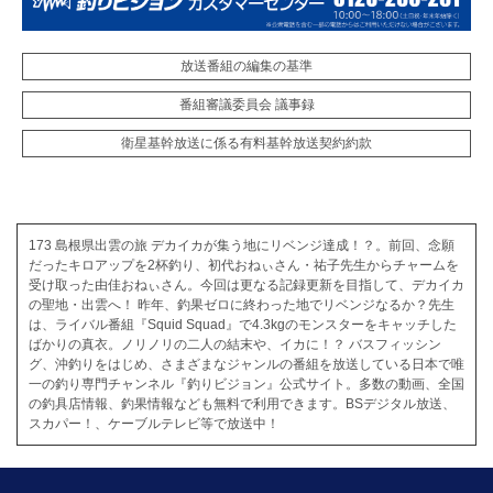
放送番組の編集の基準
番組審議委員会 議事録
衛星基幹放送に係る有料基幹放送契約約款
173 島根県出雲の旅 デカイカが集う地にリベンジ達成！？。前回、念願
だったキロアップを2杯釣り、初代おねぃさん・祐子先生からチャームを
受け取った由佳おねぃさん。今回は更なる記録更新を目指して、デカイカ
の聖地・出雲へ！ 昨年、釣果ゼロに終わった地でリベンジなるか？先生
は、ライバル番組『Squid Squad』で4.3kgのモンスターをキャッチした
ばかりの真衣。ノリノリの二人の結末や、イカに！？ バスフィッシン
グ、沖釣りをはじめ、さまざまなジャンルの番組を放送している日本で唯
一の釣り専門チャンネル『釣りビジョン』公式サイト。多数の動画、全国
の釣具店情報、釣果情報なども無料で利用できます。BSデジタル放送、
スカパー！、ケーブルテレビ等で放送中！