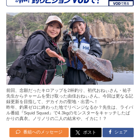
前回、念願だったキロアップを2杯釣り、初代おねぃさん・祐子
先生からチャームを受け取った由佳おねぃさん。今回は更なる記
録更新を目指して、デカイカの聖地・出雲へ！
昨年、釣果ゼロに終わった地でリベンジなるか？先生は、ライバ
ル番組『Squid Squad』で4.3kgのモンスターをキャッチしたば
かりの真衣。ノリノリの二人の結末や、イカに！？
番組へのメッセージ
シェア
ポスト