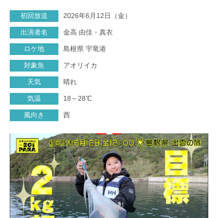
初回放送
2026年6月12日（金）
出演者名
金高 由佳・真衣
ロケ地
島根県 宇竜港
対象魚
アオリイカ
天気
晴れ
気温
18～28℃
風向き
西