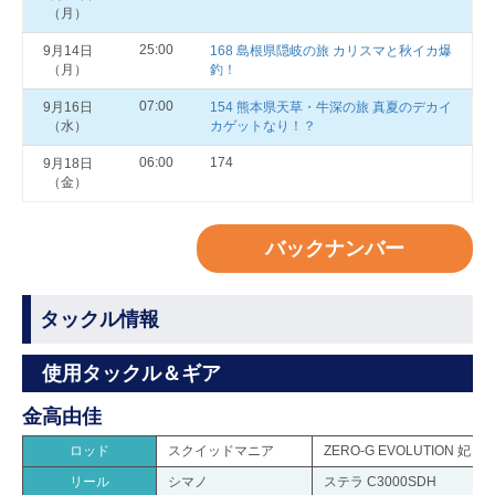
（月）
25:00
9月14日
168 島根県隠岐の旅 カリスマと秋イカ爆
（月）
釣！
07:00
9月16日
154 熊本県天草・牛深の旅 真夏のデカイ
（水）
カゲットなり！？
06:00
174
9月18日
（金）
バックナンバー
タックル情報
使用タックル＆ギア
金高由佳
ロッド
スクイッドマニア
ZERO-G EVOLUTION 妃 
リール
シマノ
ステラ C3000SDH