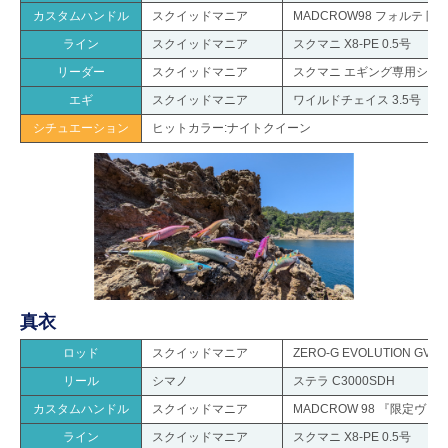
カスタムハンドル
スクイッドマニア
MADCROW98 フォルテ 限定
ライン
スクイッドマニア
スクマニ X8-PE 0.5号
リーダー
スクイッドマニア
スクマニ エギング専用ショッ
エギ
スクイッドマニア
ワイルドチェイス 3.5号
シチュエーション
ヒットカラー:ナイトクイーン
真衣
ロッド
スクイッドマニア
ZERO-G EVOLUTION GV
リール
シマノ
ステラ C3000SDH
カスタムハンドル
スクイッドマニア
MADCROW 98 『限定ヴ
ライン
スクイッドマニア
スクマニ X8-PE 0.5号