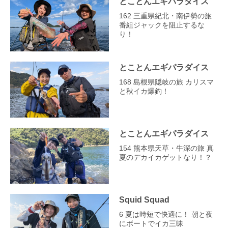
とことんエギパラダイス
162 三重県紀北・南伊勢の旅
番組ジャックを阻止するな
り！
とことんエギパラダイス
168 島根県隠岐の旅 カリスマ
と秋イカ爆釣！
とことんエギパラダイス
154 熊本県天草・牛深の旅 真
夏のデカイカゲットなり！？
Squid Squad
6 夏は時短で快適に！ 朝と夜
にボートでイカ三昧