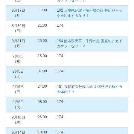
（土）
カゲットなり！？
11:30
8月17日
162 三重県紀北・南伊勢の旅 番組ジャッ
（月）
クを阻止するなり！
21:00
174
8月30日
（日）
25:00
8月31日
154 熊本県天草・牛深の旅 真夏のデカイ
（月）
カゲットなり！？
16:00
174
9月2日
（水）
07:00
174
9月5日
（土）
24:00
9月6日
151 京都府京丹後の旅 本領発揮で秋イカ
（日）
大爆釣！？
08:00
174
9月8日
（火）
26:00
174
9月10日
（木）
13:30
174
9月14日