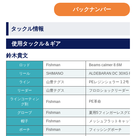
バックナンバー
タックル情報
使用タックル＆ギア
鈴木貴文
ロッド
Fishman
Beams calmer 8.6M
リール
SHIMANO
ALDEBARAN DC 30XG RIG
ライン
山豊テグス
PEレジンシェラー 1.2号
リーダー
山豊テグス
フロロショックリーダー 5号
ラインコーティン
PE革命
Fishman
グ剤
グローブ
Fishman
夏用5フィンガーレスグロー
帽子
Fishman
メッシュフラットキャップ
ポーチ
Fishman
フィッシングポーチ