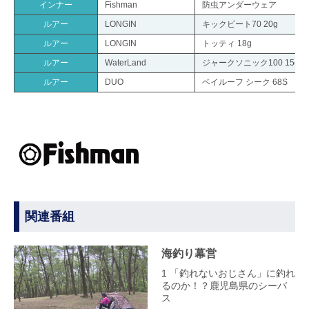
インナー
Fishman
防虫アンダーウェア
ルアー
LONGIN
キックビート70 20g
ルアー
LONGIN
トッティ 18g
ルアー
WaterLand
ジャークソニック100 15g
ルアー
DUO
ベイルーフ シーク 68S
関連番組
海釣り幕営
1 「釣れないおじさん」に釣れ
るのか！？鹿児島県のシーバ
ス