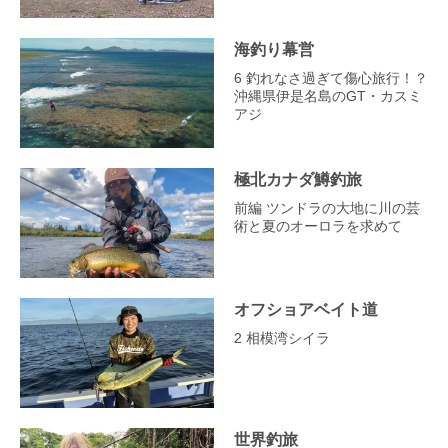
海釣り幕営
6 釣れなさ過ぎて傷心旅行！？
沖縄県伊是名島のGT・カスミ
アジ
極北カナダ鱒釣旅
前編 ツンドラの大地に川の芸
術と夏のオーロラを求めて
オフショアベイト道
2 相模湾シイラ
世界釣旅