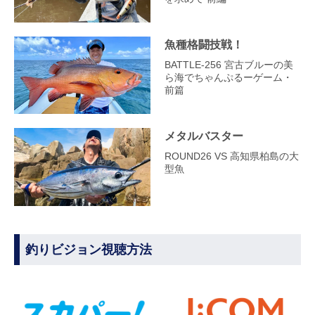
魚種格闘技戦！
BATTLE-256 宮古ブルーの美
ら海でちゃんぷるーゲーム・
前篇
メタルバスター
ROUND26 VS 高知県柏島の大
型魚
釣りビジョン視聴方法