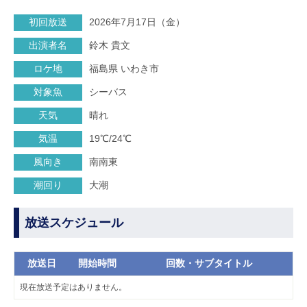
初回放送
2026年7月17日（金）
出演者名
鈴木 貴文
ロケ地
福島県 いわき市
対象魚
シーバス
天気
晴れ
気温
19℃/24℃
風向き
南南東
潮回り
大潮
放送スケジュール
放送日
開始時間
回数・サブタイトル
現在放送予定はありません。