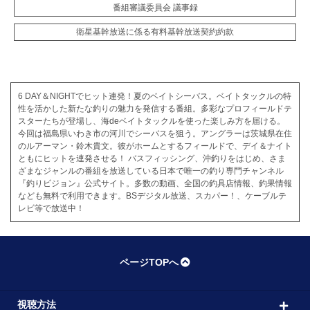
番組審議委員会 議事録
衛星基幹放送に係る有料基幹放送契約約款
6 DAY＆NIGHTでヒット連発！夏のベイトシーバス。ベイトタックルの特
性を活かした新たな釣りの魅力を発信する番組。多彩なプロフィールドテ
スターたちが登場し、海deベイトタックルを使った楽しみ方を届ける。
今回は福島県いわき市の河川でシーバスを狙う。アングラーは茨城県在住
のルアーマン・鈴木貴文。彼がホームとするフィールドで、デイ＆ナイト
ともにヒットを連発させる！ バスフィッシング、沖釣りをはじめ、さま
ざまなジャンルの番組を放送している日本で唯一の釣り専門チャンネル
『釣りビジョン』公式サイト。多数の動画、全国の釣具店情報、釣果情報
なども無料で利用できます。BSデジタル放送、スカパー！、ケーブルテ
レビ等で放送中！
ページTOPへ
視聴方法