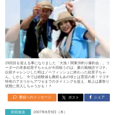
29回目を迎える事になりました「大漁！関東沖釣り爆釣会」。リ
ーダーの本多絵里子ちゃんが今回狙うのは、夏の風物詩マゴチ。
以前チャレンジした時はノーフィッシュに終わった絵里子ちゃ
ん。しかし、今では経験値も腕前もあの頃とは雲泥の差！マゴチ
特有のアタリからアワセまでのタイミングを捉え、船上は夏祭り
状態に突入しちゃうかも！？
番組へのメッセージ
シェア
ポスト
初回放送
2007年8月9日（木）