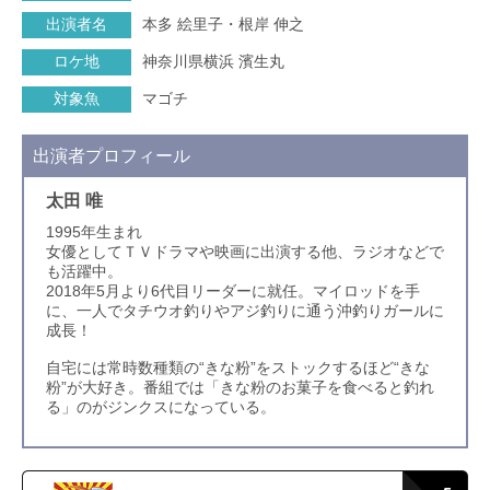
出演者名
本多 絵里子・根岸 伸之
ロケ地
神奈川県横浜 濱生丸
対象魚
マゴチ
出演者プロフィール
太田 唯
1995年生まれ
女優としてＴＶドラマや映画に出演する他、ラジオなどで
も活躍中。
2018年5月より6代目リーダーに就任。マイロッドを手
に、一人でタチウオ釣りやアジ釣りに通う沖釣りガールに
成長！
自宅には常時数種類の“きな粉”をストックするほど“きな
粉”が大好き。番組では「きな粉のお菓子を食べると釣れ
る」のがジンクスになっている。