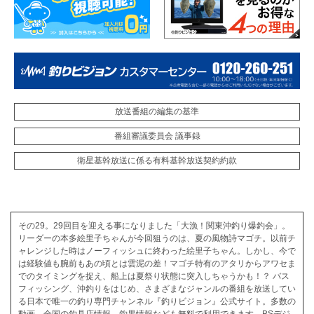
放送番組の編集の基準
番組審議委員会 議事録
衛星基幹放送に係る有料基幹放送契約約款
その29。29回目を迎える事になりました「大漁！関東沖釣り爆釣会」。
リーダーの本多絵里子ちゃんが今回狙うのは、夏の風物詩マゴチ。以前チ
ャレンジした時はノーフィッシュに終わった絵里子ちゃん。しかし、今で
は経験値も腕前もあの頃とは雲泥の差！マゴチ特有のアタリからアワセま
でのタイミングを捉え、船上は夏祭り状態に突入しちゃうかも！？ バス
フィッシング、沖釣りをはじめ、さまざまなジャンルの番組を放送してい
る日本で唯一の釣り専門チャンネル『釣りビジョン』公式サイト。多数の
動画、全国の釣具店情報、釣果情報なども無料で利用できます。BSデジ