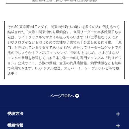
衛星基幹放送に係る有料基幹放送契約約款
その50 東京湾のLTマダイ。関東の沖釣りの魅力を多くの人に伝えるべく
結成された「大漁！関東沖釣り爆釣会」。今回リーダーの本多絵里子ちゃ
んは、ライトタックルでマダイを狙っちゃいます！LTは手軽なうえにア
ジやクロダイなども混じるので女性や子供でも十分楽しめる釣り物。「鬼
門」と呼ばれているマダイでありますが、果たしてリーダーはゲットでき
るのでしょうか！？ バスフィッシング、沖釣りをはじめ、さまざまなジ
ャンルの番組を放送している日本で唯一の釣り専門チャンネル『釣りビジ
ョン』公式サイト。多数の動画、全国の釣具店情報、釣果情報なども無料
で利用できます。BSデジタル放送、スカパー！、ケーブルテレビ等で放
送中！
ページTOPへ
視聴方法
番組情報