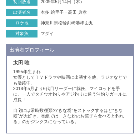
初回放送
2009年5月14日（木）
出演者名
本多 絵里子・高田 典孝
ロケ地
神奈川県松輪剣崎港棒面丸
対象魚
マダイ
出演者プロフィール
太田 唯
1995年生まれ
女優としてＴＶドラマや映画に出演する他、ラジオなどで
も活躍中。
2018年5月より6代目リーダーに就任。マイロッドを手
に、一人でタチウオ釣りやアジ釣りに通う沖釣りガールに
成長！
自宅には常時数種類の“きな粉”をストックするほど“きな
粉”が大好き。番組では「きな粉のお菓子を食べると釣れ
る」のがジンクスになっている。