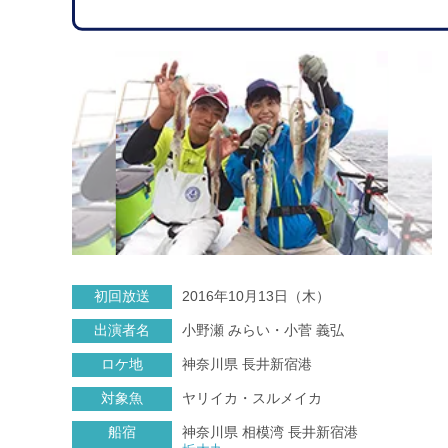
初回放送
2016年10月13日（木）
出演者名
小野瀬 みらい・小菅 義弘
ロケ地
神奈川県 長井新宿港
対象魚
ヤリイカ・スルメイカ
船宿
神奈川県 相模湾 長井新宿港