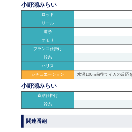
小野瀬みらい
ロッド
リール
道糸
オモリ
ブランコ仕掛け
幹糸
ハリス
シチュエーション
水深100m前後でイカの反
小野瀬みらい
直結仕掛け
幹糸
関連番組