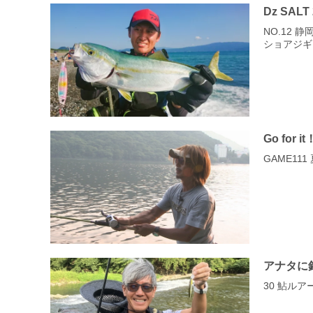
Dz SALT
NO.12
ショアジギ
Go for it
GAME1
アナタに
30 鮎ル