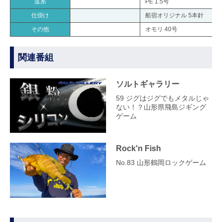
道糸
PE 1.5号
仕掛け
船宿オリジナル 5本針
その他
オモリ 40号
関連番組
ソルトギャラリー
59 ジグはジグでもメタルじゃ
ない！？山形県飛島ジギング
ゲーム
Rock'n Fish
No.83 山形鶴岡ロックゲーム