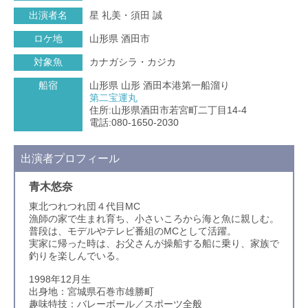
出演者名
星 礼美・須田 誠
ロケ地
山形県 酒田市
対象魚
カナガシラ・カジカ
船宿
山形県 山形 酒田本港第一船溜り
第二宝運丸
住所:山形県酒田市若宮町二丁目14-4
電話:080-1650-2030
出演者プロフィール
青木悠奈
東北つれつれ団４代目MC
漁師の家で生まれ育ち、小さいころから海と魚に親しむ。
普段は、モデルやテレビ番組のMCとして活躍。
実家に帰った時は、お父さんが操船する船に乗り、家族で
釣りを楽しんでいる。
1998年12月生
出身地：宮城県石巻市雄勝町
趣味特技：バレーボール／スポーツ全般