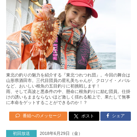
東北の釣りの魅力を紹介する『東北つれつれ団』。今回の舞台は
山形県酒田市。三代目団員の星礼美ちゃんが、クロソイ・メバル
など、おいしい根魚の五目釣りに初挑戦します！
雨、そして高波と悪条件の中、懸命に根魚釣りに励む団員。仕掛
けの誘いもままならないほど激しく揺れる船上で、果たして無事
に本命をゲットすることができるのか！？
番組へのメッセージ
シェア
ポスト
初回放送
2018年6月29日（金）