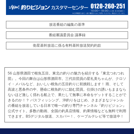
放送番組の編集の基準
番組審議委員会 議事録
衛星基幹放送に係る有料基幹放送契約約款
56 山形県酒田で根魚五目。東北の釣りの魅力を紹介する『東北つれつれ
団』。今回の舞台は山形県酒田市。三代目団員の星礼美ちゃんが、クロソ
イ・メバルなど、おいしい根魚の五目釣りに初挑戦します！ 雨、そして
高波と悪条件の中、懸命に根魚釣りに励む団員。仕掛けの誘いもままなら
ないほど激しく揺れる船上で、果たして無事に本命をゲットすることがで
きるのか！？ バスフィッシング、沖釣りをはじめ、さまざまなジャンル
の番組を放送している日本で唯一の釣り専門チャンネル『釣りビジョン』
公式サイト。多数の動画、全国の釣具店情報、釣果情報なども無料で利用
できます。BSデジタル放送、スカパー！、ケーブルテレビ等で放送中！