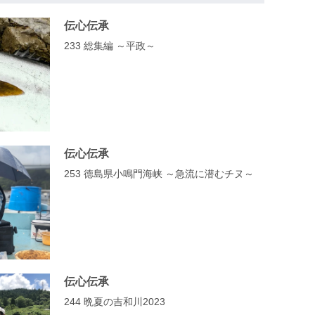
伝心伝承
233 総集編 ～平政～
伝心伝承
253 徳島県小鳴門海峡 ～急流に潜むチヌ～
伝心伝承
244 晩夏の吉和川2023