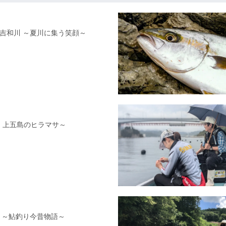
島県吉和川 ～夏川に集う笑顔～
州・上五島のヒラマサ～
編 ～鮎釣り今昔物語～