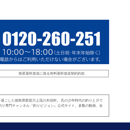
衛星基幹放送に係る有料基幹放送契約約款
を過ごした徳島県那賀川上流の木頭村。 氏の少年時代の釣りと川で
釣り専門チャンネル『釣りビジョン』公式サイト。多数の動画、全