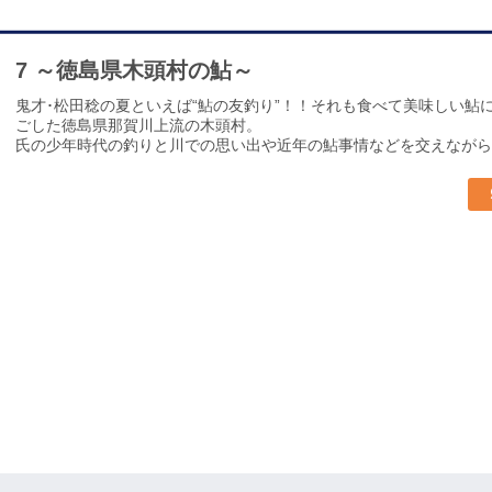
7 ～徳島県木頭村の鮎～
鬼才･松田稔の夏といえば“鮎の友釣り”！！それも食べて美味しい
ごした徳島県那賀川上流の木頭村。
氏の少年時代の釣りと川での思い出や近年の鮎事情などを交えながら