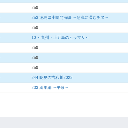
0
259
0
253 徳島県小鳴門海峡 ～急流に潜むチヌ～
0
259
0
10 ～九州・上五島のヒラマサ～
0
259
0
259
0
259
0
244 晩夏の吉和川2023
0
233 総集編 ～平政～