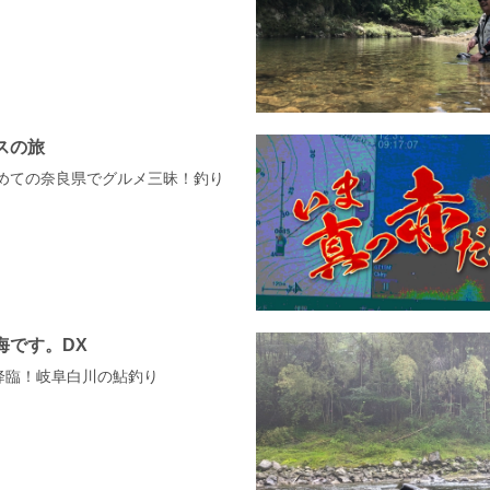
スの旅
1 初めての奈良県でグルメ三昧！釣り
海です。DX
優降臨！岐阜白川の鮎釣り