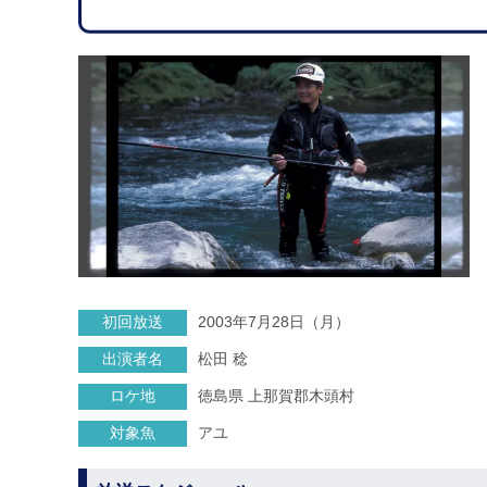
初回放送
2003年7月28日（月）
出演者名
松田 稔
ロケ地
徳島県 上那賀郡木頭村
対象魚
アユ