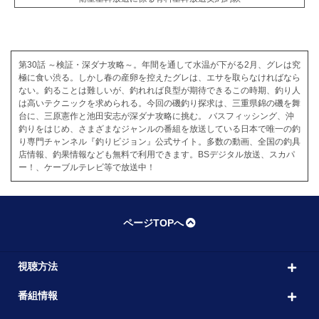
第30話 ～検証・深ダナ攻略～。年間を通して水温が下がる2月、グレは究
極に食い渋る。しかし春の産卵を控えたグレは、エサを取らなければなら
ない。釣ることは難しいが、釣れれば良型が期待できるこの時期、釣り人
は高いテクニックを求められる。今回の磯釣り探求は、三重県錦の磯を舞
台に、三原憲作と池田安志が深ダナ攻略に挑む。 バスフィッシング、沖
釣りをはじめ、さまざまなジャンルの番組を放送している日本で唯一の釣
り専門チャンネル『釣りビジョン』公式サイト。多数の動画、全国の釣具
店情報、釣果情報なども無料で利用できます。BSデジタル放送、スカパ
ー！、ケーブルテレビ等で放送中！
ページTOPへ
視聴方法
番組情報