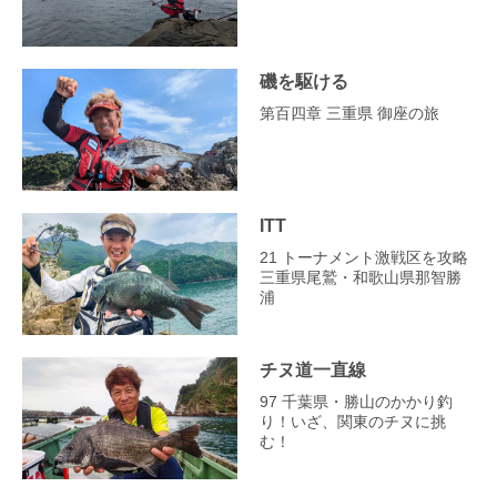
磯を駆ける
第百四章 三重県 御座の旅
ITT
21 トーナメント激戦区を攻略
三重県尾鷲・和歌山県那智勝
浦
チヌ道一直線
97 千葉県・勝山のかかり釣
り！いざ、関東のチヌに挑
む！