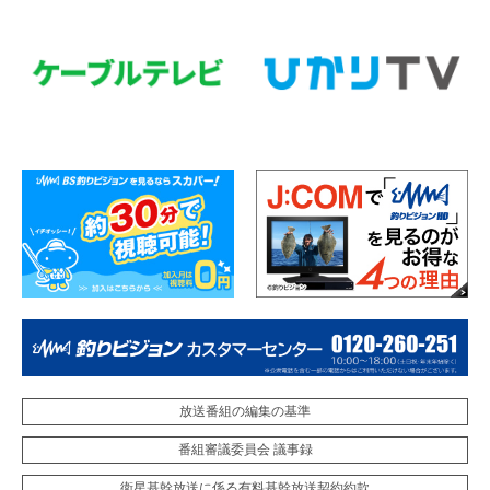
放送番組の編集の基準
番組審議委員会 議事録
衛星基幹放送に係る有料基幹放送契約約款