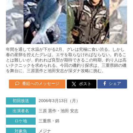
年間を通して水温が下がる2月、グレは究極に食い渋る。しかし
春の産卵を控えたグレは、エサを取らなければならない。釣るこ
とは難しいが、釣れれば良型が期待できるこの時期、釣り人は高
いテクニックを求められる。今回の磯釣り探求は、三重県錦の磯
を舞台に、三原憲作と池田安志が深ダナ攻略に挑む。
番組へのメッセージ
シェア
ポスト
初回放送
2006年3月13日（月）
出演者名
三原 憲作・池田 安志
ロケ地
三重県・錦
対象魚
メジナ