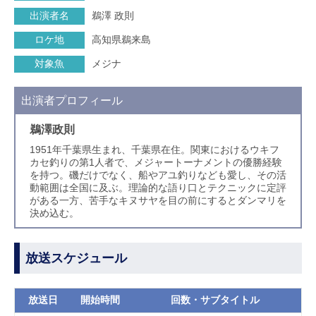
出演者名
鵜澤 政則
ロケ地
高知県鵜来島
対象魚
メジナ
出演者プロフィール
鵜澤政則
1951年千葉県生まれ、千葉県在住。関東におけるウキフ
カセ釣りの第1人者で、メジャートーナメントの優勝経験
を持つ。磯だけでなく、船やアユ釣りなども愛し、その活
動範囲は全国に及ぶ。理論的な語り口とテクニックに定評
がある一方、苦手なキヌサヤを目の前にするとダンマリを
決め込む。
放送スケジュール
放送日
開始時間
回数・サブタイトル