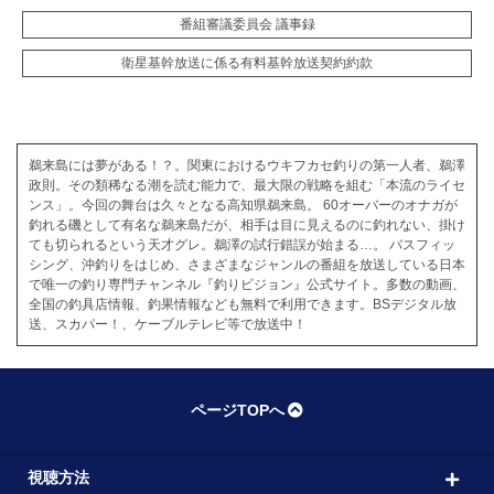
番組審議委員会 議事録
衛星基幹放送に係る有料基幹放送契約約款
鵜来島には夢がある！？。関東におけるウキフカセ釣りの第一人者、鵜澤
政則。その類稀なる潮を読む能力で、最大限の戦略を組む「本流のライセ
ンス」。今回の舞台は久々となる高知県鵜来島。 60オーバーのオナガが
釣れる磯として有名な鵜来島だが、相手は目に見えるのに釣れない、掛け
ても切られるという天才グレ。鵜澤の試行錯誤が始まる…。 バスフィッ
シング、沖釣りをはじめ、さまざまなジャンルの番組を放送している日本
で唯一の釣り専門チャンネル『釣りビジョン』公式サイト。多数の動画、
全国の釣具店情報、釣果情報なども無料で利用できます。BSデジタル放
送、スカパー！、ケーブルテレビ等で放送中！
ページTOPへ
視聴方法