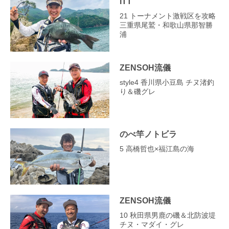
ITT
21 トーナメント激戦区を攻略
三重県尾鷲・和歌山県那智勝
浦
ZENSOH流儀
style4 香川県小豆島 チヌ渚釣
り＆磯グレ
のべ竿ノトビラ
5 高橋哲也×福江島の海
ZENSOH流儀
10 秋田県男鹿の磯＆北防波堤
チヌ・マダイ・グレ