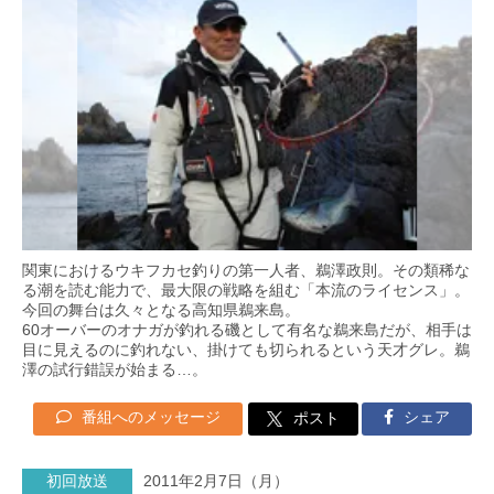
関東におけるウキフカセ釣りの第一人者、鵜澤政則。その類稀な
る潮を読む能力で、最大限の戦略を組む「本流のライセンス」。
今回の舞台は久々となる高知県鵜来島。
60オーバーのオナガが釣れる磯として有名な鵜来島だが、相手は
目に見えるのに釣れない、掛けても切られるという天才グレ。鵜
澤の試行錯誤が始まる…。
番組へのメッセージ
シェア
ポスト
初回放送
2011年2月7日（月）