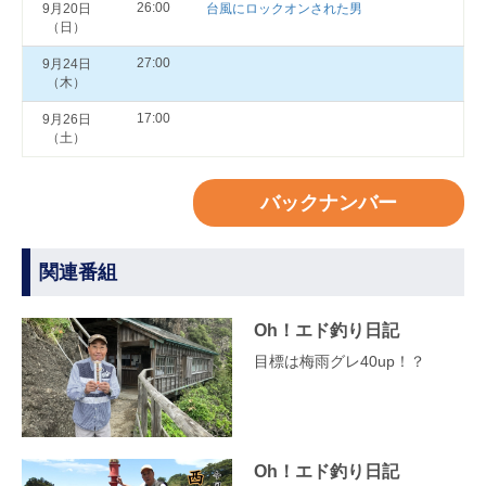
26:00
9月20日
台風にロックオンされた男
（日）
27:00
9月24日
（木）
17:00
9月26日
（土）
バックナンバー
関連番組
Oh！エド釣り日記
目標は梅雨グレ40up！？
Oh！エド釣り日記