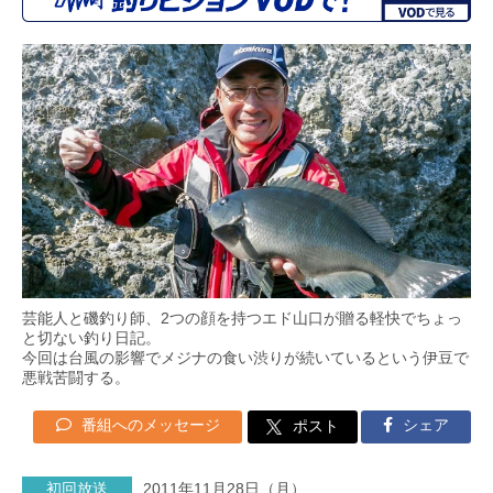
芸能人と磯釣り師、2つの顔を持つエド山口が贈る軽快でちょっ
と切ない釣り日記。
今回は台風の影響でメジナの食い渋りが続いているという伊豆で
悪戦苦闘する。
番組へのメッセージ
シェア
ポスト
初回放送
2011年11月28日（月）