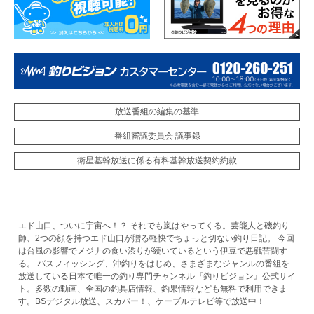
放送番組の編集の基準
番組審議委員会 議事録
衛星基幹放送に係る有料基幹放送契約約款
エド山口、ついに宇宙へ！？ それでも嵐はやってくる。芸能人と磯釣り
師、2つの顔を持つエド山口が贈る軽快でちょっと切ない釣り日記。 今回
は台風の影響でメジナの食い渋りが続いているという伊豆で悪戦苦闘す
る。 バスフィッシング、沖釣りをはじめ、さまざまなジャンルの番組を
放送している日本で唯一の釣り専門チャンネル『釣りビジョン』公式サイ
ト。多数の動画、全国の釣具店情報、釣果情報なども無料で利用できま
す。BSデジタル放送、スカパー！、ケーブルテレビ等で放送中！