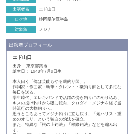
出演者名
エド山口
ロケ地
静岡県伊豆半島
対象魚
メジナ
出演者プロフィール
エド山口
出身： 東京都築地
誕生日： 1948年7月9日生
本人曰く「俺は芸能もやる磯釣り師」。
作詞家・作曲家・執筆・タレント・磯釣り師として多忙な
毎日を送る。
学生時代、エレキバンドで活躍の傍ら釣りにのめり込み、
キスの投げ釣りから磯に転向、クロダイ・メジナを経て当
時流行の大物釣りへ。
思うところあってメジナ釣りに立ち戻り、「短ハリス・重
めのオモリ」という独自の釣法を確立。
また、特異な「根の上釣法」「根際釣法」などを編み出
す。