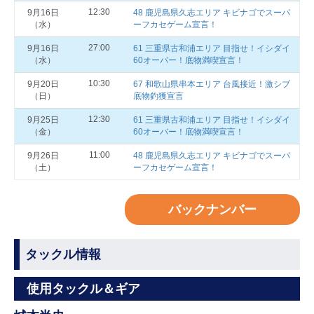
12:30
9月16日
48 鹿児島県久志エリア キビナゴでスーパ
（水）
ーフカセゲーム宣言！
27:00
9月16日
61 三重県古和浦エリア 目指せ！イシダイ
（水）
60オーバー！底物満喫宣言！
10:30
9月20日
67 和歌山県串本エリア 台風接近！激シブ
（日）
底物釣獲宣言
12:30
9月25日
61 三重県古和浦エリア 目指せ！イシダイ
（金）
60オーバー！底物満喫宣言！
11:00
9月26日
48 鹿児島県久志エリア キビナゴでスーパ
（土）
ーフカセゲーム宣言！
バックナンバー
タックル情報
使用タックル＆ギア