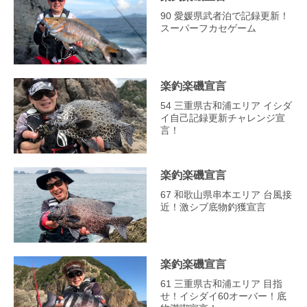
90 愛媛県武者泊で記録更新！
スーパーフカセゲーム
楽釣楽磯宣言
54 三重県古和浦エリア イシダ
イ自己記録更新チャレンジ宣
言！
楽釣楽磯宣言
67 和歌山県串本エリア 台風接
近！激シブ底物釣獲宣言
楽釣楽磯宣言
61 三重県古和浦エリア 目指
せ！イシダイ60オーバー！底