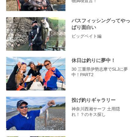
物満喫宣言！
バスフィッシングってやっ
ぱり面白い
ビッグベイト編
休日は釣りに夢中！
30 三重県伊勢志摩でSLJに夢
中！PART2
投げ釣りギャラリー
神奈川西湘サーフ 土用隠
れ！？のキス探し