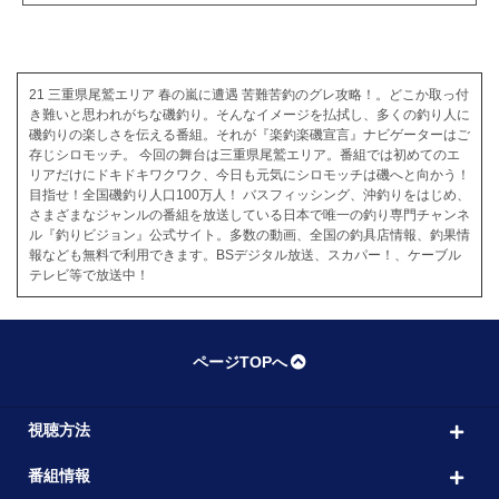
21 三重県尾鷲エリア 春の嵐に遭遇 苦難苦釣のグレ攻略！。どこか取っ付
き難いと思われがちな磯釣り。そんなイメージを払拭し、多くの釣り人に
磯釣りの楽しさを伝える番組。それが『楽釣楽磯宣言』ナビゲーターはご
存じシロモッチ。 今回の舞台は三重県尾鷲エリア。番組では初めてのエ
リアだけにドキドキワクワク、今日も元気にシロモッチは磯へと向かう！
目指せ！全国磯釣り人口100万人！ バスフィッシング、沖釣りをはじめ、
さまざまなジャンルの番組を放送している日本で唯一の釣り専門チャンネ
ル『釣りビジョン』公式サイト。多数の動画、全国の釣具店情報、釣果情
報なども無料で利用できます。BSデジタル放送、スカパー！、ケーブル
テレビ等で放送中！
ページTOPへ
視聴方法
番組情報