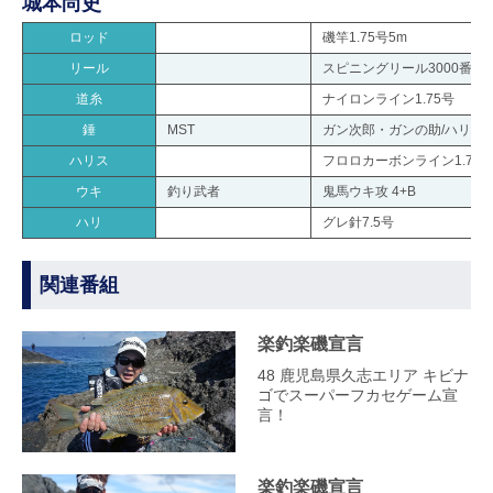
城本尚史
ロッド
磯竿1.75号5m
リール
スピニングリール3000番
道糸
ナイロンライン1.75号
錘
MST
ガン次郎・ガンの助/ハリコ
ハリス
フロロカーボンライン1.75
ウキ
釣り武者
鬼馬ウキ攻 4+B
ハリ
グレ針7.5号
関連番組
楽釣楽磯宣言
48 鹿児島県久志エリア キビナ
ゴでスーパーフカセゲーム宣
言！
楽釣楽磯宣言