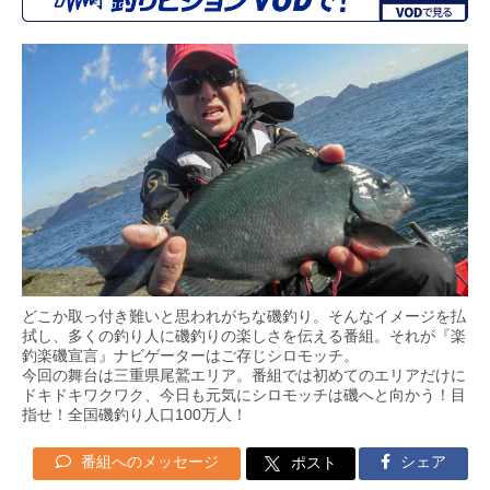
どこか取っ付き難いと思われがちな磯釣り。そんなイメージを払
拭し、多くの釣り人に磯釣りの楽しさを伝える番組。それが『楽
釣楽磯宣言』ナビゲーターはご存じシロモッチ。
今回の舞台は三重県尾鷲エリア。番組では初めてのエリアだけに
ドキドキワクワク、今日も元気にシロモッチは磯へと向かう！目
指せ！全国磯釣り人口100万人！
番組へのメッセージ
シェア
ポスト