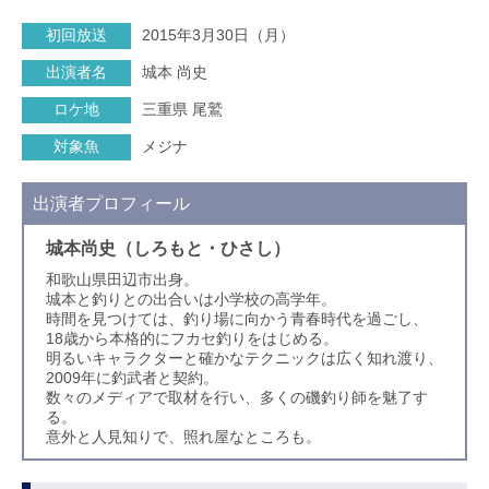
初回放送
2015年3月30日（月）
出演者名
城本 尚史
ロケ地
三重県 尾鷲
対象魚
メジナ
出演者プロフィール
城本尚史（しろもと・ひさし）
和歌山県田辺市出身。
城本と釣りとの出合いは小学校の高学年。
時間を見つけては、釣り場に向かう青春時代を過ごし、
18歳から本格的にフカセ釣りをはじめる。
明るいキャラクターと確かなテクニックは広く知れ渡り、
2009年に釣武者と契約。
数々のメディアで取材を行い、多くの磯釣り師を魅了す
る。
意外と人見知りで、照れ屋なところも。