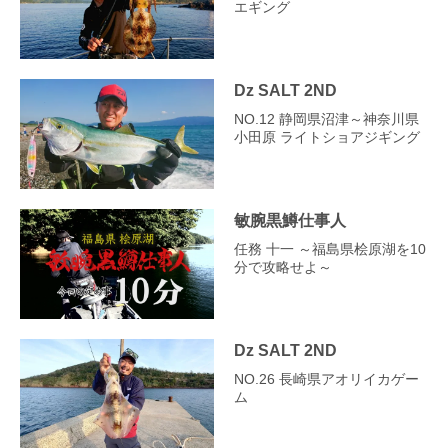
エギング
Dz SALT 2ND
NO.12 静岡県沼津～神奈川県
小田原 ライトショアジギング
敏腕黒鱒仕事人
任務 十一 ～福島県桧原湖を10
分で攻略せよ～
Dz SALT 2ND
NO.26 長崎県アオリイカゲー
ム