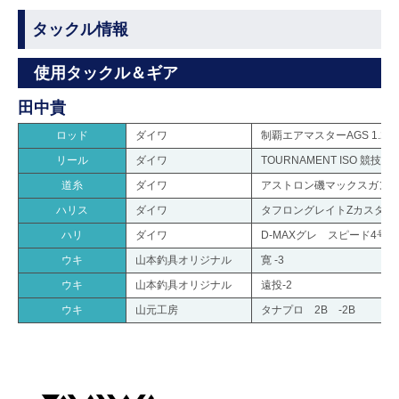
タックル情報
使用タックル＆ギア
田中貴
ロッド
ダイワ
制覇エアマスターAGS 1.25-
リール
ダイワ
TOURNAMENT ISO 競技LB
道糸
ダイワ
アストロン磯マックスガンマ1
ハリス
ダイワ
タフロングレイトZカスタム EX
ハリ
ダイワ
D-MAXグレ スピード4号
ウキ
山本釣具オリジナル
寛 -3
ウキ
山本釣具オリジナル
遠投-2
ウキ
山元工房
タナプロ 2B -2B