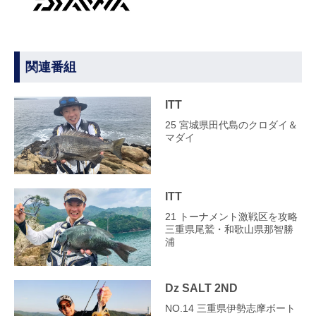
関連番組
ITT
25 宮城県田代島のクロダイ＆
マダイ
ITT
21 トーナメント激戦区を攻略
三重県尾鷲・和歌山県那智勝
浦
Dz SALT 2ND
NO.14 三重県伊勢志摩ボート