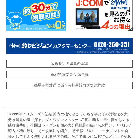
放送番組の編集の基準
番組審議委員会 議事録
衛星基幹放送に係る有料基幹放送契約約款
Technique 9 シーズン初期 湾内の磯で起こりがちな事とその対処法を大
分県鶴見の磯で探る。ダイワグレマスターズ5度の覇者、田中貴がおくる
磯攻略番組。今回はシーズン初期の大分県鶴見の磯からお届け。とりわけ
湾内の磯に絞り、その攻略法を紹介。 悪天候に強く、トーナメントの会
場としてもよく使用される湾内の磯。そこで勝つには独特なメソッドがあ