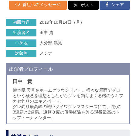
番組へのメッセージ
シェア
ポスト
初回放送
2019年10月14日（月）
出演者名
田中 貴
ロケ地
大分県 鶴見
対象魚
メジナ
出演者プロフィール
田中 貴
熊本県 天草をホームグラウンドとし、様々な局面でゼロ
という概念を理想としながらグレを釣りまくる磯のウキフ
カセ釣りのエキスパート。
グレ釣り最高峰の戦いダイワグレマスターズにて、2度の
3連覇と2連覇、通算８度の優勝経験を誇る現役最高のト
ップトーナメンター。