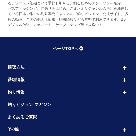
る。シーズン初期という季節も加味し、釣るためのテクニックを紹介。
バスフィッシング、沖釣りをはじめ、さまざまなジャンルの番組を放送し
ている日本で唯一の釣り専門チャンネル『釣りビジョン』公式サイト。多
数の動画、全国の釣具店情報、釣果情報なども無料で利用できます。BS
デジタル放送、スカパー！、ケーブルテレビ等で放送中！
ページTOPへ
視聴方法
番組情報
釣り情報
釣りビジョン マガジン
よくあるご質問
その他