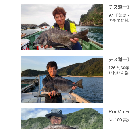
チヌ道一
97 千葉
のチヌに挑
チヌ道一
126 約
り釣りを楽
Rock'n F
No.100