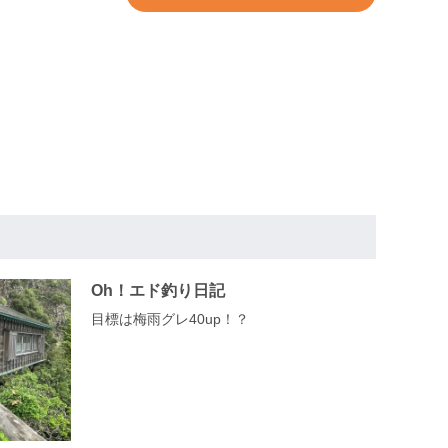
Oh！エド釣り日記
目標は梅雨グレ40up！？