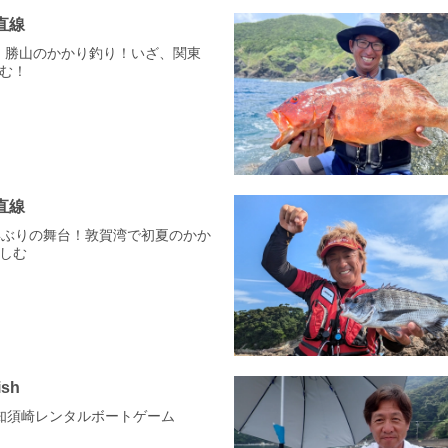
直線
県・勝山のかかり釣り！いざ、関東
む！
直線
30年ぶりの舞台！敦賀湾で初夏のかか
しむ
ish
 高知須崎レンタルボートゲーム