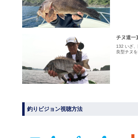
チヌ道一
132 い
良型チヌを
釣りビジョン視聴方法