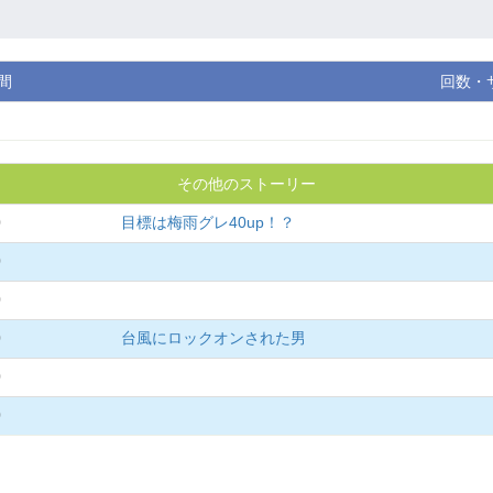
間
回数・
その他のストーリー
0
目標は梅雨グレ40up！？
0
0
0
台風にロックオンされた男
0
0