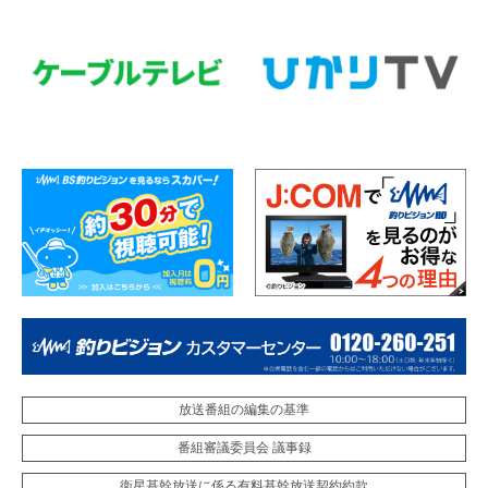
放送番組の編集の基準
番組審議委員会 議事録
衛星基幹放送に係る有料基幹放送契約約款