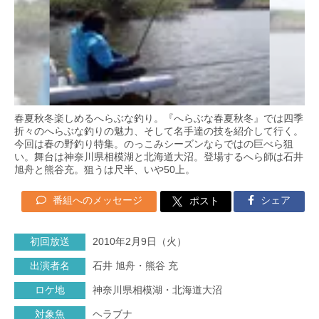
春夏秋冬楽しめるへらぶな釣り。『へらぶな春夏秋冬』では四季
折々のへらぶな釣りの魅力、そして名手達の技を紹介して行く。
今回は春の野釣り特集。のっこみシーズンならではの巨べら狙
い。舞台は神奈川県相模湖と北海道大沼。登場するへら師は石井
旭舟と熊谷充。狙うは尺半、いや50上。
番組へのメッセージ
シェア
ポスト
初回放送
2010年2月9日（火）
出演者名
石井 旭舟・熊谷 充
ロケ地
神奈川県相模湖・北海道大沼
対象魚
ヘラブナ