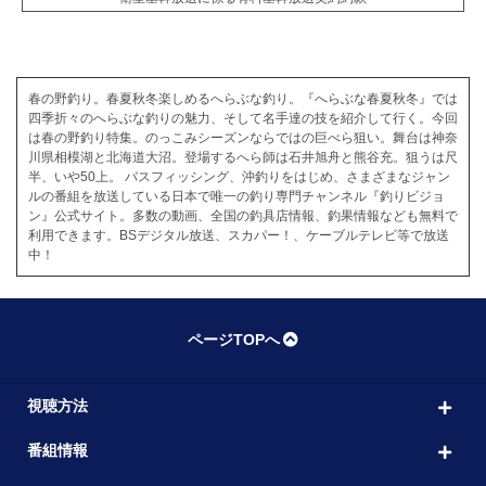
春の野釣り。春夏秋冬楽しめるへらぶな釣り。『へらぶな春夏秋冬』では
四季折々のへらぶな釣りの魅力、そして名手達の技を紹介して行く。今回
は春の野釣り特集。のっこみシーズンならではの巨べら狙い。舞台は神奈
川県相模湖と北海道大沼。登場するへら師は石井旭舟と熊谷充。狙うは尺
半、いや50上。 バスフィッシング、沖釣りをはじめ、さまざまなジャン
ルの番組を放送している日本で唯一の釣り専門チャンネル『釣りビジョ
ン』公式サイト。多数の動画、全国の釣具店情報、釣果情報なども無料で
利用できます。BSデジタル放送、スカパー！、ケーブルテレビ等で放送
中！
ページTOPへ
視聴方法
番組情報