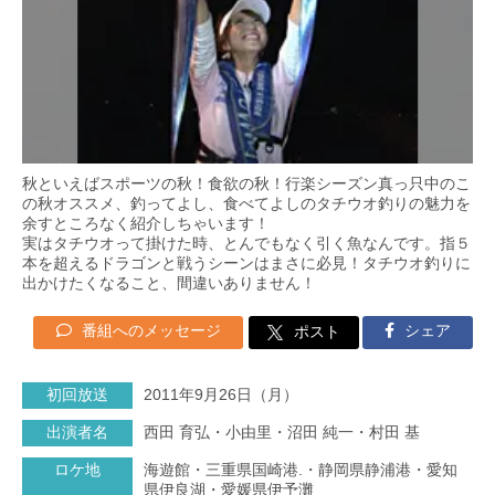
秋といえばスポーツの秋！食欲の秋！行楽シーズン真っ只中のこ
の秋オススメ、釣ってよし、食べてよしのタチウオ釣りの魅力を
余すところなく紹介しちゃいます！
実はタチウオって掛けた時、とんでもなく引く魚なんです。指５
本を超えるドラゴンと戦うシーンはまさに必見！タチウオ釣りに
出かけたくなること、間違いありません！
番組へのメッセージ
シェア
ポスト
初回放送
2011年9月26日（月）
出演者名
西田 育弘・小由里・沼田 純一・村田 基
ロケ地
海遊館・三重県国崎港.・静岡県静浦港・愛知
県伊良湖・愛媛県伊予灘