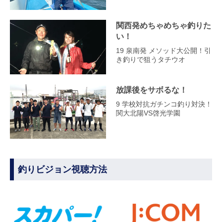
関西発めちゃめちゃ釣りた
い！
19 泉南発 メソッド大公開！引
き釣りで狙うタチウオ
放課後をサボるな！
9 学校対抗ガチンコ釣り対決！
関大北陽VS啓光学園
釣りビジョン視聴方法