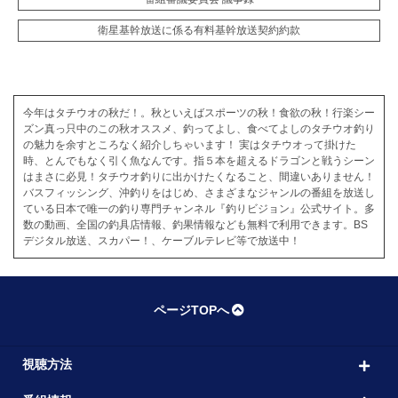
衛星基幹放送に係る有料基幹放送契約約款
今年はタチウオの秋だ！。秋といえばスポーツの秋！食欲の秋！行楽シー
ズン真っ只中のこの秋オススメ、釣ってよし、食べてよしのタチウオ釣り
の魅力を余すところなく紹介しちゃいます！ 実はタチウオって掛けた
時、とんでもなく引く魚なんです。指５本を超えるドラゴンと戦うシーン
はまさに必見！タチウオ釣りに出かけたくなること、間違いありません！
バスフィッシング、沖釣りをはじめ、さまざまなジャンルの番組を放送し
ている日本で唯一の釣り専門チャンネル『釣りビジョン』公式サイト。多
数の動画、全国の釣具店情報、釣果情報なども無料で利用できます。BS
デジタル放送、スカパー！、ケーブルテレビ等で放送中！
ページTOPへ
視聴方法