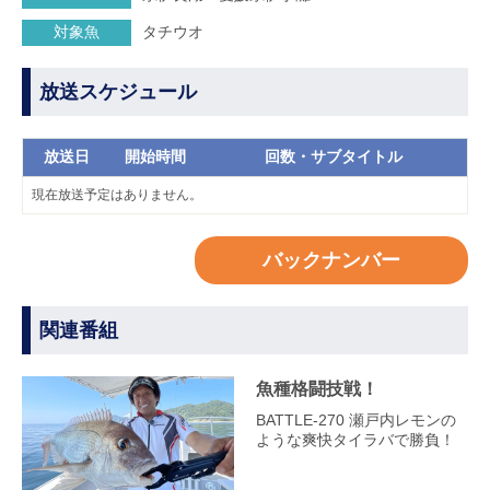
対象魚
タチウオ
放送スケジュール
放送日
開始時間
回数・サブタイトル
現在放送予定はありません。
バックナンバー
関連番組
魚種格闘技戦！
BATTLE-270 瀬戸内レモンの
ような爽快タイラバで勝負！