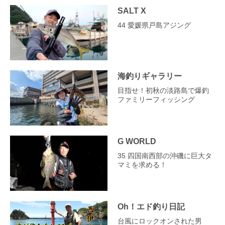
SALT X
44 愛媛県戸島アジング
海釣りギャラリー
目指せ！初秋の淡路島で爆釣
ファミリーフィッシング
G WORLD
35 四国南西部の沖磯に巨大タ
マミを求める！
Oh！エド釣り日記
台風にロックオンされた男