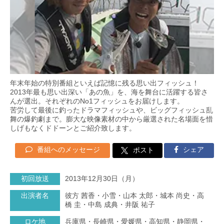
年末年始の特別番組といえば記憶に残る思い出フィッシュ！
2013年最も思い出深い「あの魚」を、海を舞台に活躍する皆さ
んが選出。それぞれのNo1フィッシュをお届けします。
苦労して最後に釣ったドラマフィッシュや、ビッグフィッシュ乱
舞の爆釣劇まで。膨大な映像素材の中から厳選された名場面を惜
しげもなくドドーンとご紹介致します。
番組へのメッセージ
シェア
ポスト
初回放送
2013年12月30日（月）
出演者名
彼方 茜香・小雪・山本 太郎・城本 尚史・高
橋 圭・中島 成典・井阪 祐子
ロケ地
兵庫県・長崎県・愛媛県・高知県・静岡県・