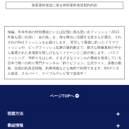
衛星基幹放送に係る有料基幹放送契約約款
海編。年末年始の特別番組といえば記憶に残る思い出フィッシュ！2013
年最も思い出深い「あの魚」を、海を舞台に活躍する皆さんが選出。それ
ぞれのNo1フィッシュをお届けします。 苦労して最後に釣ったドラマフ
ィッシュや、ビッグフィッシュ乱舞の爆釣劇まで。膨大な映像素材の中か
ら厳選された名場面を惜しげもなくドドーンとご紹介致します。 バスフ
ィッシング、沖釣りをはじめ、さまざまなジャンルの番組を放送している
日本で唯一の釣り専門チャンネル『釣りビジョン』公式サイト。多数の動
画、全国の釣具店情報、釣果情報なども無料で利用できます。BSデジタ
ル放送、スカパー！、ケーブルテレビ等で放送中！
ページTOPへ
視聴方法
番組情報