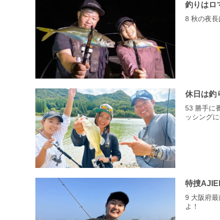
釣りはロ
8 秋の夜
休日は釣
53 勝手
ッシングに
特捜AJIE
9 大阪府
よ！