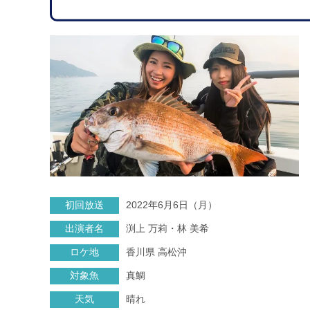
初回放送
2022年6月6日（月）
出演者名
渕上 万莉・林 美希
ロケ地
香川県 高松沖
対象魚
真鯛
天気
晴れ