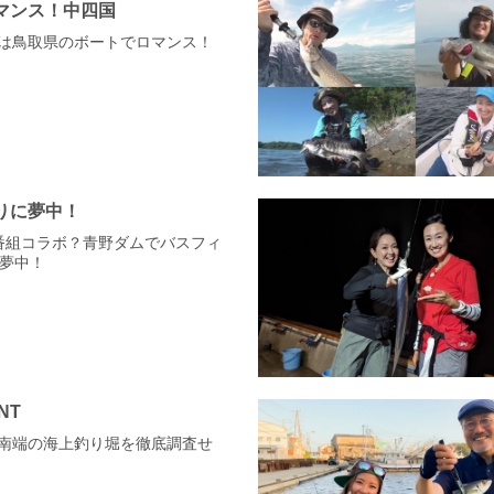
マンス！中四国
長は鳥取県のボートでロマンス！
りに夢中！
に番組コラボ？青野ダムでバスフィ
夢中！
NT
最南端の海上釣り堀を徹底調査せ