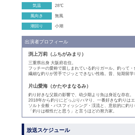
気温
28℃
風向き
無風
潮回り
小潮
出演者プロフィール
渕上万莉（ふちがみまり）
三重県出身 大阪府在住。
フッチーの愛称で親しまれている釣りガール。釣って・
繊細な釣りが苦手でジッとできない性格。昔、短期留学
片山愛海（かたやまなるみ）
釣り好きな父親の影響で、幼少期より魚は身近な存在。
2018年から釣りにどっぷりハマり、一番好きな釣りは
ソルト全般・バスフィッシング・渓流と、意欲的に釣り
「釣りは根性だと思う」と言うほどの努力家。
放送スケジュール