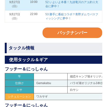
10:00
9月27日
52 いよいよ本番！九頭竜川のアユ釣り大
（日）
会に夢中！
22:00
9月27日
53 勝手に番組コラボ？青野ダムでバスフ
（日）
ィッシングに夢中！
バックナンバー
タックル情報
使用タックル＆ギア
フッチー＆にっしゃん
竿
嬬恋キャンプ場オリジナル
仕掛け
Gamakatsu
バラギ湖オリジナル3本仕掛
エサ
白サシ
シチュエーション
ワカサギ
フッチー＆にっしゃん