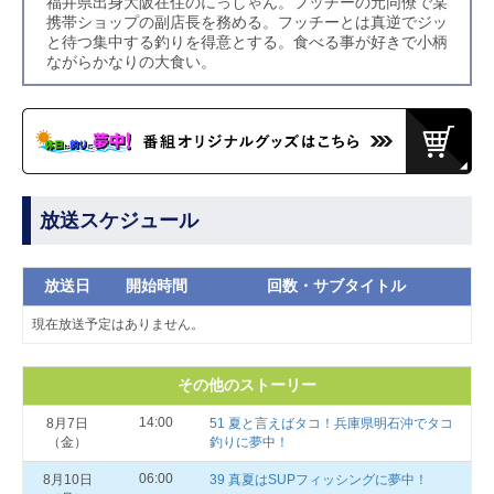
福井県出身大阪在住のにっしゃん。フッチーの元同僚で某
携帯ショップの副店長を務める。フッチーとは真逆でジッ
と待つ集中する釣りを得意とする。食べる事が好きで小柄
ながらかなりの大食い。
放送スケジュール
放送日
開始時間
回数・サブタイトル
現在放送予定はありません。
その他のストーリー
14:00
8月7日
51 夏と言えばタコ！兵庫県明石沖でタコ
（金）
釣りに夢中！
06:00
8月10日
39 真夏はSUPフィッシングに夢中！