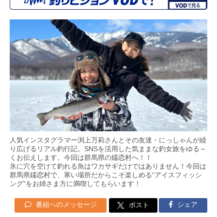
人気インスタグラマー渕上万莉さんとその友達・にっしゃんが繰
り広げるリアル釣行記。SNSを活用した気ままな釣女旅をゆる～
くお伝えします。今回は群馬県の嬬恋村へ！！
氷に穴を空けて釣れる魚はワカサギだけではありません！今回は
群馬県嬬恋村で、寒い場所だからこそ楽しめる“アイスフィッシ
ング”をお姉さま方に満喫してもらいます！
番組へのメッセージ
シェア
ポスト