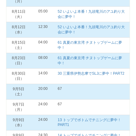
（月）
05:00
8月11日
52 いよいよ本番！九頭竜川のアユ釣り大
（火）
会に夢中！
12:30
8月12日
52 いよいよ本番！九頭竜川のアユ釣り大
（水）
会に夢中！
04:00
8月15日
61 真夏の東京湾 チヌトップゲームに夢
（土）
中！
08:00
8月23日
61 真夏の東京湾 チヌトップゲームに夢
（日）
中！
14:00
8月30日
30 三重県伊勢志摩でSLJに夢中！PART2
（日）
20:00
67
9月5日
（土）
24:00
67
9月7日
（月）
24:00
9月9日
13 トップでボトムでチニングに夢中！
PART1
（水）
24:30
9月9日
14 トップでボトムでチニングに夢中！