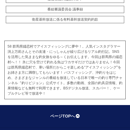
番組審議委員会 議事録
衛星基幹放送に係る有料基幹放送契約約款
58 群馬県嬬恋村でアイスフィッシングに夢中！。人気インスタグラマー
渕上万莉さんとその友達・にっしゃんが繰り広げるリアル釣行記。SNS
を活用した気ままな釣女旅をゆる～くお伝えします。今回は群馬県の嬬恋
村へ！！ 氷に穴を空けて釣れる魚はワカサギだけではありません！今回
は群馬県嬬恋村で、寒い場所だからこそ楽しめる“アイスフィッシング”を
お姉さま方に満喫してもらいます！ バスフィッシング、沖釣りをはじ
め、さまざまなジャンルの番組を放送している日本で唯一の釣り専門チャ
ンネル『釣りビジョン』公式サイト。多数の動画、全国の釣具店情報、釣
果情報なども無料で利用できます。BSデジタル放送、スカパー！、ケー
ブルテレビ等で放送中！
ページTOPへ