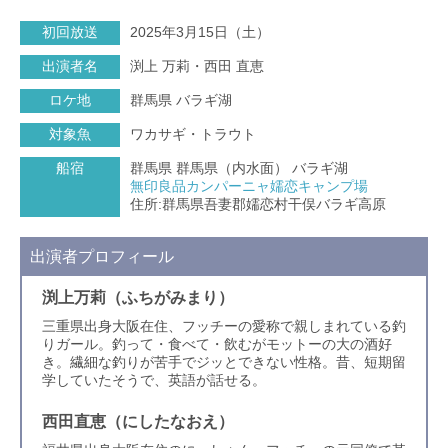
初回放送
2025年3月15日（土）
出演者名
渕上 万莉・西田 直恵
ロケ地
群馬県 バラギ湖
対象魚
ワカサギ・トラウト
船宿
群馬県 群馬県（内水面） バラギ湖
無印良品カンパーニャ嬬恋キャンプ場
住所:群馬県吾妻郡嬬恋村干俣バラギ高原
出演者プロフィール
渕上万莉（ふちがみまり）
三重県出身大阪在住、フッチーの愛称で親しまれている釣
りガール。釣って・食べて・飲むがモットーの大の酒好
き。繊細な釣りが苦手でジッとできない性格。昔、短期留
学していたそうで、英語が話せる。
西田直恵（にしたなおえ）