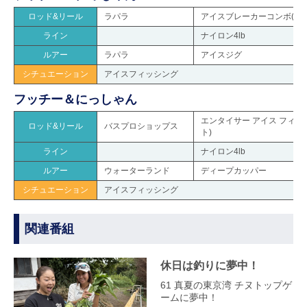
ロッド&リール
ラパラ
アイスブレーカーコンボ(ア
ライン
ナイロン4lb
ルアー
ラパラ
アイスジグ
シチュエーション
アイスフィッシング
フッチー＆にっしゃん
エンタイサー アイス フィッ
ロッド&リール
バスプロショップス
ト)
ライン
ナイロン4lb
ルアー
ウォーターランド
ディープカッパー
シチュエーション
アイスフィッシング
関連番組
休日は釣りに夢中！
61 真夏の東京湾 チヌトップゲ
ームに夢中！