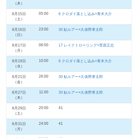
（木）
05:00
8月15日
6 クロダイ落とし込み×青木大介
（土）
23:00
8月16日
30 鮎ルアー×久保野孝太郎
（日）
06:00
8月17日
17 レイクトローリング×菅原正志
（月）
10:00
8月19日
6 クロダイ落とし込み×青木大介
（水）
26:00
8月21日
30 鮎ルアー×久保野孝太郎
（金）
11:00
8月27日
30 鮎ルアー×久保野孝太郎
（木）
20:00
41
8月29日
（土）
24:00
41
8月31日
（月）