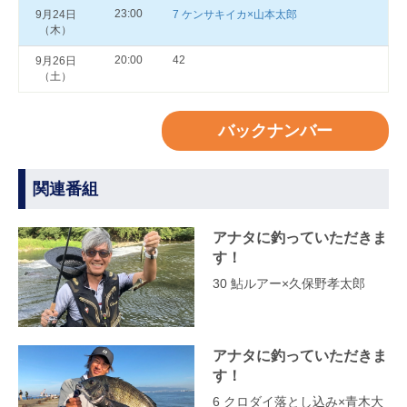
23:00
9月24日
7 ケンサキイカ×山本太郎
（木）
20:00
42
9月26日
（土）
バックナンバー
関連番組
アナタに釣っていただきま
す！
30 鮎ルアー×久保野孝太郎
アナタに釣っていただきま
す！
6 クロダイ落とし込み×青木大