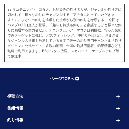
39 マゴチニング×川口直人。お馴染みの釣り名人が、ジャンルや釣り方に
囚われず、様々な釣りにチャレンジする『アナタに釣っていただきま
す！』。ひとつの釣りを追求した視点から別の釣りを考察する。 今回は
バスプロ川口直人が登場。「趣味も特技も釣り」と豪語するほど様々な釣
りに精通する実力者だが、チニングとルアーマゴチは初挑戦。培った技術
で両ターゲットに挑む。 バスフィッシング、沖釣りをはじめ、さまざま
なジャンルの番組を放送している日本で唯一の釣り専門チャンネル『釣り
ビジョン』公式サイト。多数の動画、全国の釣具店情報、釣果情報なども
無料で利用できます。BSデジタル放送、スカパー！、ケーブルテレビ等
で放送中！
ページTOPへ
視聴方法
番組情報
釣り情報