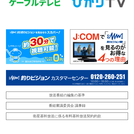
放送番組の編集の基準
番組審議委員会 議事録
衛星基幹放送に係る有料基幹放送契約約款