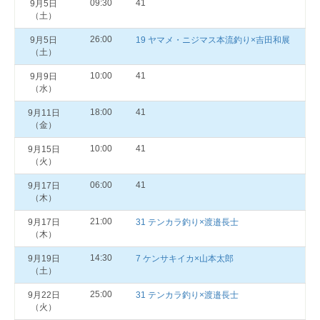
09:30
41
9月5日
（土）
26:00
9月5日
19 ヤマメ・ニジマス本流釣り×吉田和展
（土）
10:00
41
9月9日
（水）
18:00
41
9月11日
（金）
10:00
41
9月15日
（火）
06:00
41
9月17日
（木）
21:00
9月17日
31 テンカラ釣り×渡邉長士
（木）
14:30
9月19日
7 ケンサキイカ×山本太郎
（土）
25:00
9月22日
31 テンカラ釣り×渡邉長士
（火）