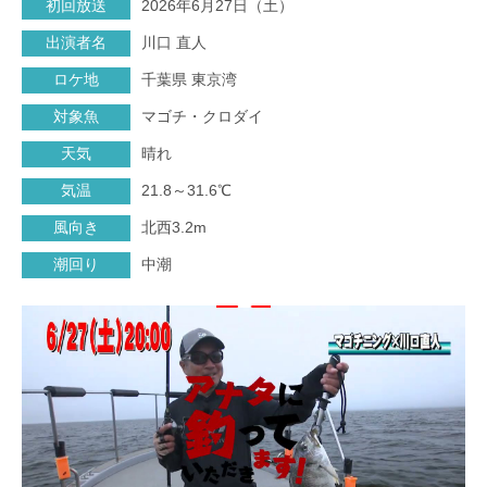
初回放送
2026年6月27日（土）
出演者名
川口 直人
ロケ地
千葉県 東京湾
対象魚
マゴチ・クロダイ
天気
晴れ
気温
21.8～31.6℃
風向き
北西3.2m
潮回り
中潮