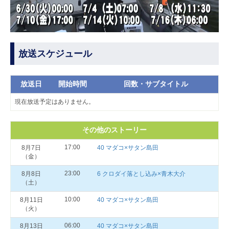
放送スケジュール
放送日
開始時間
回数・サブタイトル
現在放送予定はありません。
その他のストーリー
17:00
8月7日
40 マダコ×サタン島田
（金）
23:00
8月8日
6 クロダイ落とし込み×青木大介
（土）
10:00
8月11日
40 マダコ×サタン島田
（火）
06:00
8月13日
40 マダコ×サタン島田