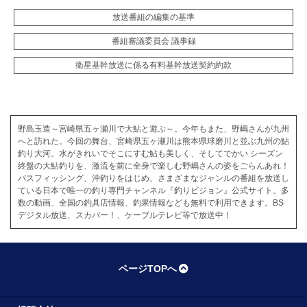
放送番組の編集の基準
番組審議委員会 議事録
衛星基幹放送に係る有料基幹放送契約約款
野島玉造～宮崎県五ヶ瀬川で大鮎と遊ぶ～。今年もまた、野嶋さんが九州
へと訪れた。今回の舞台、宮崎県五ヶ瀬川は熊本県球磨川と並ぶ九州の鮎
釣り大河。水がきれいでそこにすむ鮎も美しく、そしてでかい シーズン
終盤の大鮎釣りを、激流を前に全身で楽しむ野嶋さんの姿をごらんあれ！
バスフィッシング、沖釣りをはじめ、さまざまなジャンルの番組を放送し
ている日本で唯一の釣り専門チャンネル『釣りビジョン』公式サイト。多
数の動画、全国の釣具店情報、釣果情報なども無料で利用できます。BS
デジタル放送、スカパー！、ケーブルテレビ等で放送中！
ページTOPへ