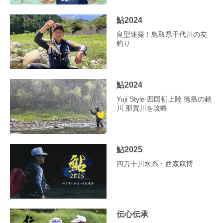
鮎2024
良型連発！鳥取県千代川の友
釣り
鮎2024
Yuji Style 四国初上陸 徳島の銘
川 那賀川を攻略
鮎2025
四万十川水系・西森康博
伝心伝承