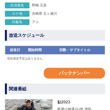
出演者名
野嶋 玉造
ロケ地
宮崎県 五ヶ瀬川
対象魚
アユ
放送スケジュール
放送日
開始時間
回数・サブタイトル
現在放送予定はありません。
バックナンバー
関連番組
鮎2023
晩夏の神通川×島 啓悟