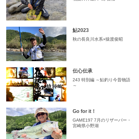
鮎2023
秋の長良川水系×猿渡俊昭
伝心伝承
243 特別編 ～鮎釣り今昔物語
～
Go for it！
GAME197 7月のリザーバー・
宮崎県小野湖