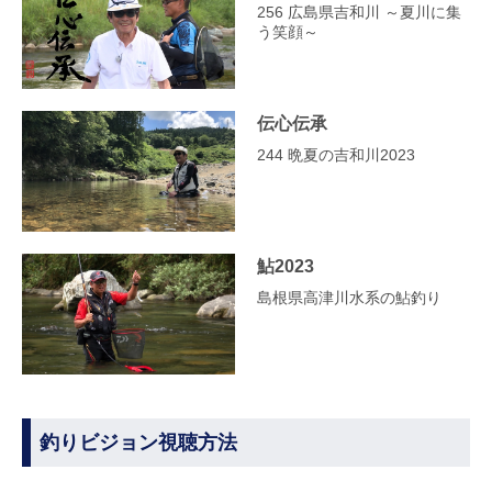
256 広島県吉和川 ～夏川に集
う笑顔～
伝心伝承
244 晩夏の吉和川2023
鮎2023
島根県高津川水系の鮎釣り
釣りビジョン視聴方法