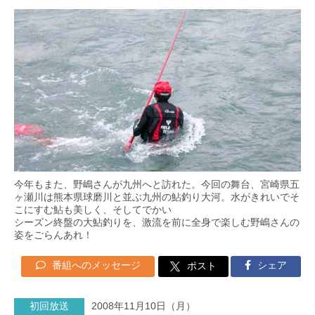
今年もまた、野嶋さんが九州へと訪れた。今回の舞台、宮崎県五
ヶ瀬川は熊本県球磨川と並ぶ九州の鮎釣り大河。水がきれいでそ
こにすむ鮎も美しく、そしてでかい
シーズン終盤の大鮎釣りを、激流を前に全身で楽しむ野嶋さんの
姿をごらんあれ！
番組へのメッセージ
シェア
ポスト
初回放送
2008年11月10日（月）