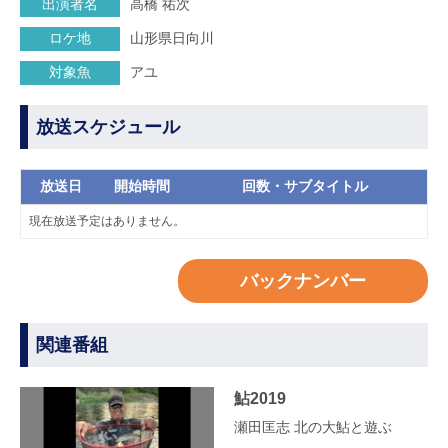
出演者名
高橋 祐次
ロケ地
山形県日向川
対象魚
アユ
放送スケジュール
放送日
開始時間
回数・サブタイトル
現在放送予定はありません。
バックナンバー
関連番組
鮎2019
瀬田匡志 北の大鮎と遊ぶ