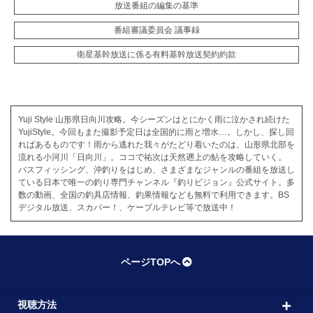
放送番組の編集の基準
番組審議委員会 議事録
衛星基幹放送に係る有料基幹放送契約約款
Yuji Style 山形県日向川攻略。今シーズンはとにかく雨に泣かされ続けた
YujiStyle。今回もまた撮影予定日は全国的に雨と増水…。しかし、探し回
ればあるものです！雨から逃れた我々がたどり着いたのは、山形県北部を
流れる小河川「日向川」。ココで祐次は天然遡上の鮎を攻略していく。
バスフィッシング、沖釣りをはじめ、さまざまなジャンルの番組を放送し
ている日本で唯一の釣り専門チャンネル『釣りビジョン』公式サイト。多
数の動画、全国の釣具店情報、釣果情報なども無料で利用できます。BS
デジタル放送、スカパー！、ケーブルテレビ等で放送中！
ページTOPへ
視聴方法