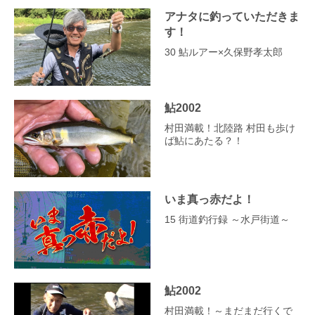
アナタに釣っていただきま
す！
30 鮎ルアー×久保野孝太郎
鮎2002
村田満載！北陸路 村田も歩け
ば鮎にあたる？！
いま真っ赤だよ！
15 街道釣行録 ～水戸街道～
鮎2002
村田満載！～まだまだ行くで