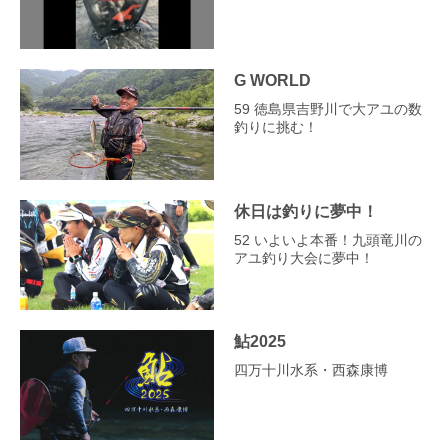
G WORLD
59 徳島県吉野川で大アユの数
釣りに挑む！
休日は釣りに夢中！
52 いよいよ本番！九頭竜川の
アユ釣り大会に夢中！
鮎2025
四万十川水系・西森康博