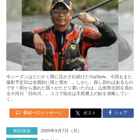
今シーズンはとにかく雨に泣かされ続けたYujiStyle。今回もまた
撮影予定日は全国的に雨と増水…。しかし、探し回ればあるもの
です！雨から逃れた我々がたどり着いたのは、山形県北部を流れ
る小河川「日向川」。ココで祐次は天然遡上の鮎を攻略してい
く。
番組へのメッセージ
シェア
ポスト
初回放送
2009年9月7日（月）