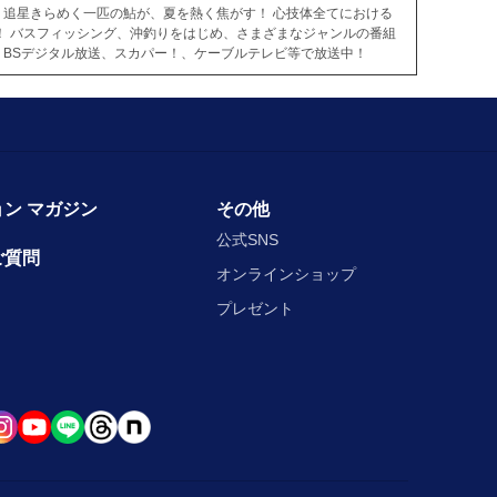
追星きらめく一匹の鮎が、夏を熱く焦がす！ 心技体全てにおける
！ バスフィッシング、沖釣りをはじめ、さまざまなジャンルの番組
BSデジタル放送、スカパー！、ケーブルテレビ等で放送中！
ン マガジン
その他
公式SNS
ご質問
オンラインショップ
プレゼント