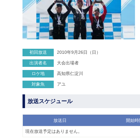
初回放送
2010年9月26日（日）
出演者名
大会出場者
ロケ地
高知県仁淀川
対象魚
アユ
放送スケジュール
放送日
開始時
現在放送予定はありません。