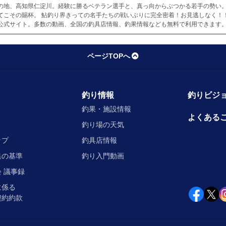
の地、高知県仁淀川。経験に勝るベテラン選手と、真っ向からぶつかる若手の勢い。
てこその賜杯。 鮎釣り界きっての名手たちの戦いぶりに完全密着！お見逃しなく！
公式サイト。多数の動画、全国の釣具店情報、釣果情報なども無料で利用できます。
ページTOPへ
釣り情報
釣りビジョ
釣果・施設情報
よくある
釣り場の天気
ップ
釣具店情報
集の基準
釣り入門動画
 議事録
に係る
契約約款