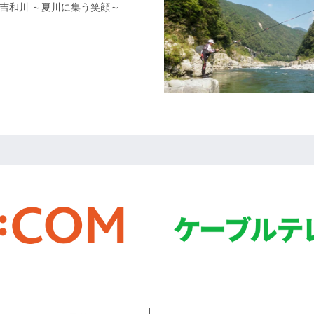
島県吉和川 ～夏川に集う笑顔～