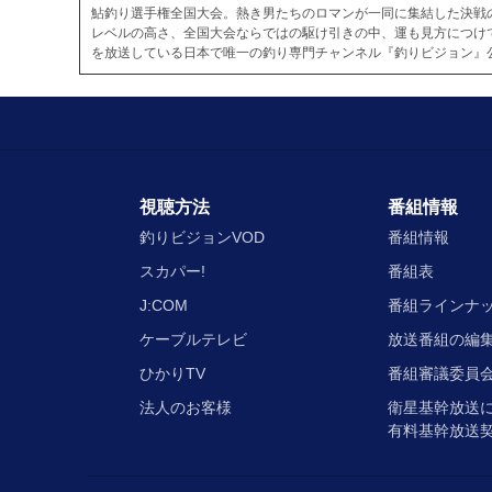
鮎釣り選手権全国大会。熱き男たちのロマンが一同に集結した決戦
レベルの高さ、全国大会ならではの駆け引きの中、運も見方につけ
を放送している日本で唯一の釣り専門チャンネル『釣りビジョン』
視聴方法
番組情報
釣りビジョンVOD
番組情報
スカパー!
番組表
J:COM
番組ラインナ
ケーブルテレビ
放送番組の編
ひかりTV
番組審議委員会
法人のお客様
衛星基幹放送
有料基幹放送