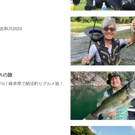
の吉和川2023
スの旅
 GIFU！岐阜県で納涼釣りグルメ旅！