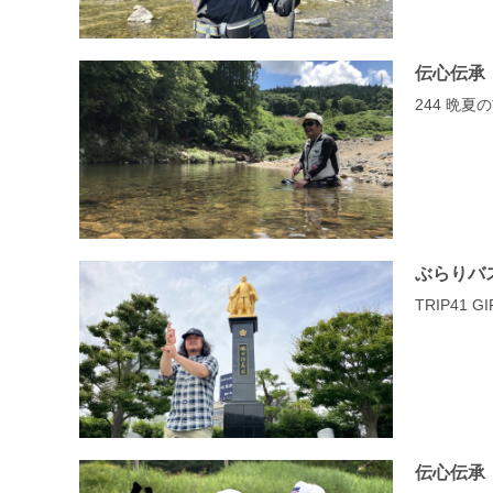
伝心伝承
244 晩夏
ぶらりバ
TRIP41
伝心伝承