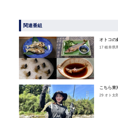
関連番組
オトコの
17 岐阜
こちら東
29 オト太