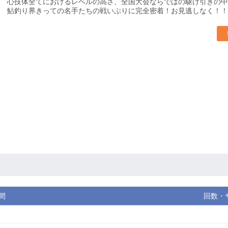
心技体全てにおけるレベルの高さ、全国大会ならではの駆け引きの中
鮎釣り界きっての名手たちの戦いぶりに完全密着！お見逃しなく！！
間
回数・