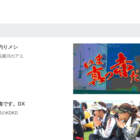
釣りメシ
県馬瀬川のアユ
海です。DX
郎のKDKD