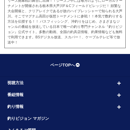
リーズ開幕戦の舞台に出陣！！シーズン中には毎月のようにローカルトー
ナメントが開催される栃木県大芦川F＆Cフィールドビレッジだ！ 頻繁な
大会開催と、クリアレイクであるが故のハイプレッシャーで知られる大芦
川。そこでマグナム高田が仮想トーナメントに参戦！！本気で数釣りする
方法を伝授する！！ バスフィッシング、沖釣りをはじめ、さまざまなジ
ャンルの番組を放送している日本で唯一の釣り専門チャンネル『釣りビジ
ョン』公式サイト。多数の動画、全国の釣具店情報、釣果情報なども無料
で利用できます。BSデジタル放送、スカパー！、ケーブルテレビ等で放
送中！
ページTOPへ
視聴方法
番組情報
釣り情報
釣りビジョン マガジン