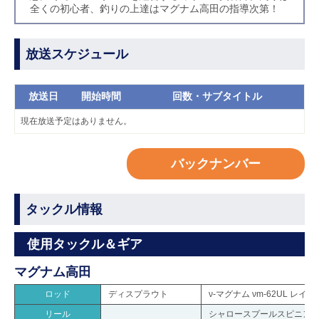
全くの初心者、釣りの上達はマグナム高田の指導次第！
放送スケジュール
放送日
開始時間
回数・サブタイトル
現在放送予定はありません。
バックナンバー
タックル情報
使用タックル＆ギア
マグナム高田
ロッド
ディスプラウト
ν-マグナム νm-62UL レイリ
リール
シャロースプールスピニングリ