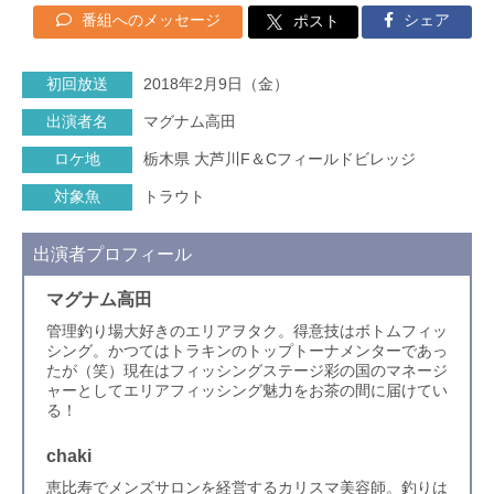
番組へのメッセージ
シェア
ポスト
初回放送
2018年2月9日（金）
出演者名
マグナム高田
ロケ地
栃木県 大芦川F＆Cフィールドビレッジ
対象魚
トラウト
出演者プロフィール
マグナム高田
管理釣り場大好きのエリアヲタク。得意技はボトムフィッ
シング。かつてはトラキンのトップトーナメンターであっ
たが（笑）現在はフィッシングステージ彩の国のマネージ
ャーとしてエリアフィッシング魅力をお茶の間に届けてい
る！
chaki
恵比寿でメンズサロンを経営するカリスマ美容師。釣りは