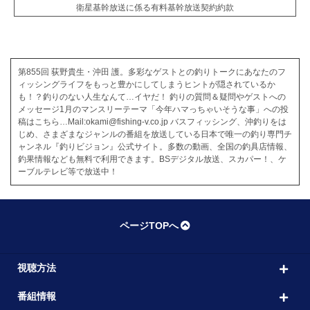
衛星基幹放送に係る有料基幹放送契約約款
第855回 荻野貴生・沖田 護。多彩なゲストとの釣りトークにあなたのフ
ィッシングライフをもっと豊かにしてしまうヒントが隠されているか
も！？釣りのない人生なんて…イヤだ！ 釣りの質問＆疑問やゲストへの
メッセージ1月のマンスリーテーマ「今年ハマっちゃいそうな事」への投
稿はこちら…Mail:okami@fishing-v.co.jp バスフィッシング、沖釣りをは
じめ、さまざまなジャンルの番組を放送している日本で唯一の釣り専門チ
ャンネル『釣りビジョン』公式サイト。多数の動画、全国の釣具店情報、
釣果情報なども無料で利用できます。BSデジタル放送、スカパー！、ケ
ーブルテレビ等で放送中！
ページTOPへ
視聴方法
番組情報