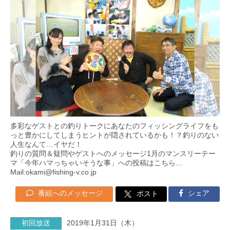
多彩なゲストとの釣りトークにあなたのフィッシングライフをも
っと豊かにしてしまうヒントが隠されているかも！？釣りのない
人生なんて…イヤだ！
釣りの質問＆疑問やゲストへのメッセージ1月のマンスリーテー
マ「今年ハマっちゃいそうな事」への投稿はこちら…
Mail:okami@fishing-v.co.jp
番組へのメッセージ
シェア
ポスト
初回放送
2019年1月31日（木）