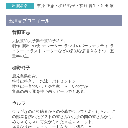
出演者名
菅原 正志・柳野 玲子・荻野 貴生・沖田 護
出演者プロフィール
菅原正志
大阪芸術大学舞台芸術学科卒。
劇作･演出･俳優･ナレーター･ラジオのパーソナリティ･ラ
イター･イラストレーターなどの多彩な肩書きをもつ、五
畳半の主。
柳野玲子
鹿児島県出身。
特技は持久走・水泳・バトミントン
性格は一言でいうと努力家！らしいですが
驚異の釣り運を持つ釣りガールでもある。
ウルフ
ウサギなのに視聴者からの公募でウルフと名付けられ、こ
の部屋を訪れたゲストの皆さんやお茶の間の皆さんから、
めちゃくちゃに可愛がられた番組マスコット。
得意な技は、マイクコードをかじり切ること…