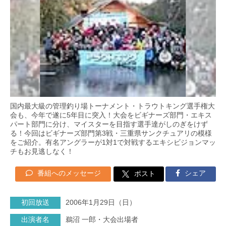
国内最大級の管理釣り場トーナメント・トラウトキング選手権大
会も、今年で遂に5年目に突入！大会をビギナーズ部門・エキス
パート部門に分け、マイスターを目指す選手達がしのぎをけず
る！今回はビギナーズ部門第3戦・三重県サンクチュアリの模様
をご紹介。有名アングラーが1対1で対戦するエキシビジョンマッ
チもお見逃しなく！
番組へのメッセージ
シェア
ポスト
初回放送
2006年1月29日（日）
出演者名
鵜沼 一郎・大会出場者