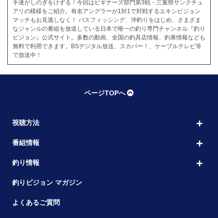
手達がしのぎをけずる！今回はビギナーズ部門第3戦・三重県サンクチュ
アリの模様をご紹介。有名アングラーが1対1で対戦するエキシビジョン
マッチもお見逃しなく！ バスフィッシング、沖釣りをはじめ、さまざま
なジャンルの番組を放送している日本で唯一の釣り専門チャンネル『釣り
ビジョン』公式サイト。多数の動画、全国の釣具店情報、釣果情報なども
無料で利用できます。BSデジタル放送、スカパー！、ケーブルテレビ等
で放送中！
ページTOPへ
視聴方法
番組情報
釣り情報
釣りビジョン マガジン
よくあるご質問