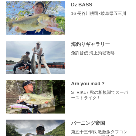
Dz BASS
16 長谷川耕司×岐阜県五三川
海釣りギャラリー
免許皆伝 海上釣堀攻略
Are you mad？
STRIKE7 秋の相模湖でスーパ
ーストライク！
バーニング帝国
第五十三作戦 激激激タフコン