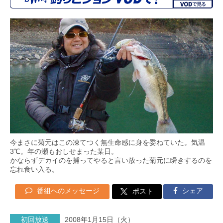
今まさに菊元はこの凍てつく無生命感に身を委ねていた。気温
3℃。年の瀬もおしせまった某日。
かならずデカイのを捕ってやると言い放った菊元に瞬きするのを
忘れ食い入る。
番組へのメッセージ
シェア
ポスト
初回放送
2008年1月15日（火）