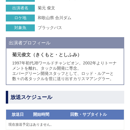
出演者名
菊元 俊文
ロケ地
和歌山県 合川ダム
対象魚
ブラックバス
出演者プロフィール
菊元俊文（きくもと・としふみ）
1997年初代JBワールドチャンピオン。2002年よりトーナ
メントを離れ、タックル開発に専念。
エバーグリーン開発スタッフとして、ロッド・ルアーと
数々の名タックルを世に送り出すカリスマアングラー。
放送スケジュール
放送日
開始時間
回数・サブタイトル
現在放送予定はありません。