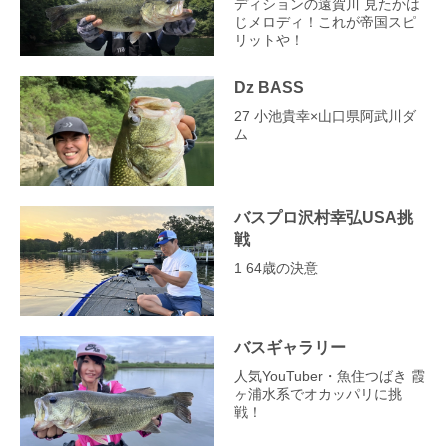
ディションの遠賀川 見たかは
じメロディ！これが帝国スピ
リットや！
Dz BASS
27 小池貴幸×山口県阿武川ダ
ム
バスプロ沢村幸弘USA挑
戦
1 64歳の決意
バスギャラリー
人気YouTuber・魚住つばき 霞
ヶ浦水系でオカッパリに挑
戦！