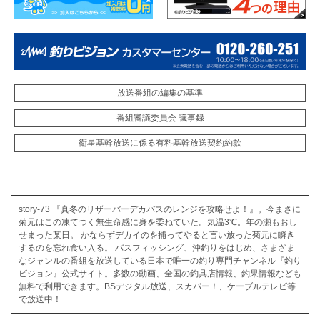
放送番組の編集の基準
番組審議委員会 議事録
衛星基幹放送に係る有料基幹放送契約約款
story-73 『真冬のリザーバーデカバスのレンジを攻略せよ！』。今まさに
菊元はこの凍てつく無生命感に身を委ねていた。気温3℃。年の瀬もおし
せまった某日。 かならずデカイのを捕ってやると言い放った菊元に瞬き
するのを忘れ食い入る。 バスフィッシング、沖釣りをはじめ、さまざま
なジャンルの番組を放送している日本で唯一の釣り専門チャンネル『釣り
ビジョン』公式サイト。多数の動画、全国の釣具店情報、釣果情報なども
無料で利用できます。BSデジタル放送、スカパー！、ケーブルテレビ等
で放送中！