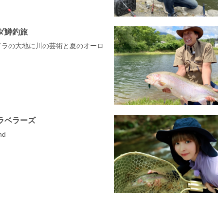
ダ鱒釣旅
ドラの大地に川の芸術と夏のオーロ
ラベラーズ
nd