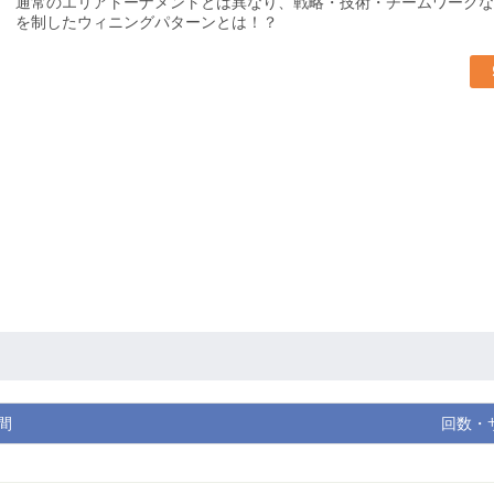
通常のエリアトーナメントとは異なり、戦略・技術・チームワークな
を制したウィニングパターンとは！？
間
回数・