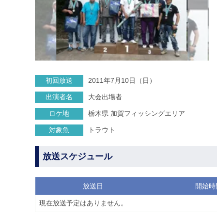
初回放送
2011年7月10日（日）
出演者名
大会出場者
ロケ地
栃木県 加賀フィッシングエリア
対象魚
トラウト
放送スケジュール
放送日
開始時
現在放送予定はありません。