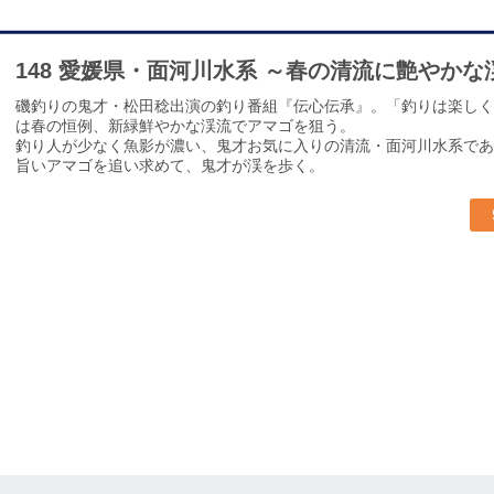
148 愛媛県・面河川水系 ～春の清流に艶やか
磯釣りの鬼才・松田稔出演の釣り番組『伝心伝承』。「釣りは楽しく
は春の恒例、新緑鮮やかな渓流でアマゴを狙う。
釣り人が少なく魚影が濃い、鬼才お気に入りの清流・面河川水系であ
旨いアマゴを追い求めて、鬼才が渓を歩く。