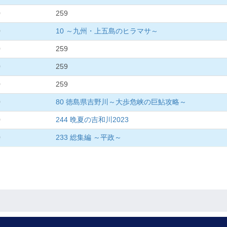
0
259
0
10 ～九州・上五島のヒラマサ～
0
259
0
259
0
259
0
80 徳島県吉野川～大歩危峡の巨鮎攻略～
0
244 晩夏の吉和川2023
0
233 総集編 ～平政～