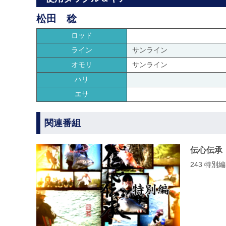
松田 稔
ロッド
ライン
サンライン
オモリ
サンライン
ハリ
エサ
関連番組
伝心伝承
243 特別