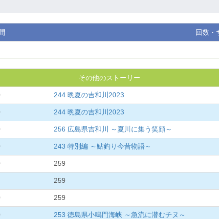
間
回数・
その他のストーリー
0
244 晩夏の吉和川2023
0
244 晩夏の吉和川2023
0
256 広島県吉和川 ～夏川に集う笑顔～
0
243 特別編 ～鮎釣り今昔物語～
0
259
259
0
259
0
253 徳島県小鳴門海峡 ～急流に潜むチヌ～