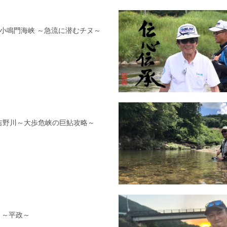
島県小鳴門海峡 ～急流に潜むチヌ～
県吉野川～大歩危峡の巨鮎攻略～
編 ～平政～