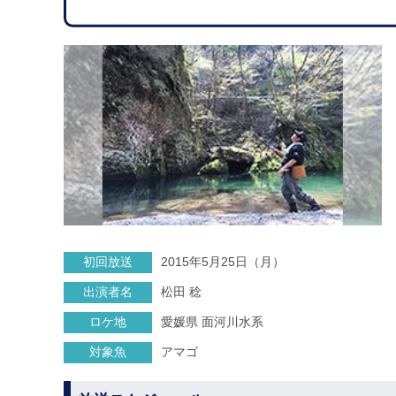
初回放送
2015年5月25日（月）
出演者名
松田 稔
ロケ地
愛媛県 面河川水系
対象魚
アマゴ