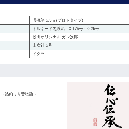
渓流竿 5.3m (プロトタイプ)
トルネード黒渓流 0.175号～0.25号
松田オリジナル ガン次郎
山女針 5号
イクラ
編 ～鮎釣り今昔物語～