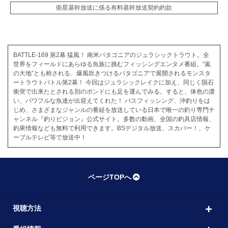
衛星基幹放送に係る有料基幹放送契約約款
BATTLE-169 第2幕 猛風！ 南米パタゴニアのジュラシックトラウト。全
世界をフィールドにあらゆる魚族に挑むフィッシングエンタメ番組。“嵐
の大地”とも称される、爆風吹きつけるパタゴニアで展開されるモンスタ
ートラウトバトル第2幕！ 今回はジュラシックレイクに加え、同じく隕石
衝突で出来たとされる別のポンドにも足を運んでみる。すると、体色の濃
い、パワフルな魚達が出迎えてくれた！ バスフィッシング、沖釣りをは
じめ、さまざまなジャンルの番組を放送している日本で唯一の釣り専門チ
ャンネル『釣りビジョン』公式サイト。多数の動画、全国の釣具店情報、
釣果情報なども無料で利用できます。BSデジタル放送、スカパー！、ケ
ーブルテレビ等で放送中！
ページTOPへ
視聴方法