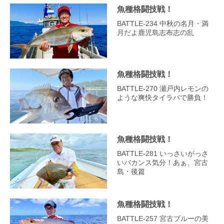
魚種格闘技戦！
BATTLE-234 中秋の名月・満
月だよ鹿児島志布志の乱
魚種格闘技戦！
BATTLE-270 瀬戸内レモンの
ような爽快タイラバで勝負！
魚種格闘技戦！
BATTLE-281 いっさいがっさ
いバカンス気分！あぁ、宮古
島・後篇
魚種格闘技戦！
BATTLE-257 宮古ブルーの美