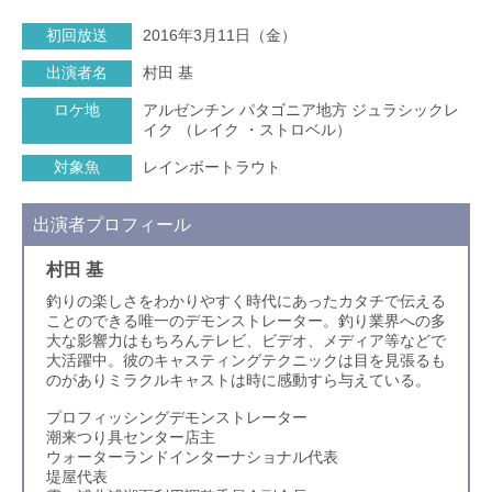
初回放送
2016年3月11日（金）
出演者名
村田 基
ロケ地
アルゼンチン パタゴニア地方 ジュラシックレ
イク （レイク ・ストロベル）
対象魚
レインボートラウト
出演者プロフィール
村田 基
釣りの楽しさをわかりやすく時代にあったカタチで伝える
ことのできる唯一のデモンストレーター。釣り業界への多
大な影響力はもちろんテレビ、ビデオ、メディア等などで
大活躍中。彼のキャスティングテクニックは目を見張るも
のがありミラクルキャストは時に感動すら与えている。
プロフィッシングデモンストレーター
潮来つり具センター店主
ウォーターランドインターナショナル代表
堤屋代表