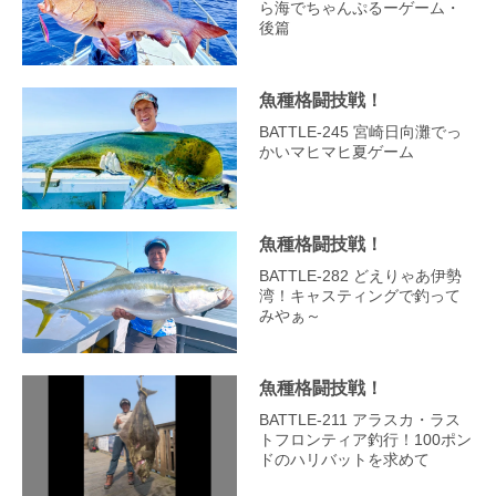
ら海でちゃんぷるーゲーム・
後篇
魚種格闘技戦！
BATTLE-245 宮崎日向灘でっ
かいマヒマヒ夏ゲーム
魚種格闘技戦！
BATTLE-282 どえりゃあ伊勢
湾！キャスティングで釣って
みやぁ～
魚種格闘技戦！
BATTLE‐211 アラスカ・ラス
トフロンティア釣行！100ポン
ドのハリバットを求めて