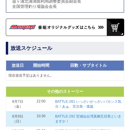
霞ヶ浦北浦湖面利用調整委員会副会長
全国管理釣り場協会会長
放送スケジュール
放送日
開始時間
回数・サブタイトル
現在放送予定はありません。
その他のストーリー
22:00
8月7日
BATTLE-281 いっさいがっさいバカンス気
（金）
分！あぁ、宮古島・後篇
10:30
8月9日
BATTLE-292 宮城仙台湾真鯛五目祭といき
（日）
ますか！