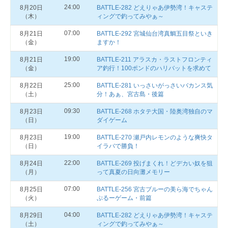
24:00
8月20日
BATTLE-282 どえりゃあ伊勢湾！キャステ
（木）
ィングで釣ってみやぁ～
07:00
8月21日
BATTLE-292 宮城仙台湾真鯛五目祭といき
（金）
ますか！
19:00
8月21日
BATTLE‐211 アラスカ・ラストフロンティ
（金）
ア釣行！100ポンドのハリバットを求めて
25:00
8月22日
BATTLE-281 いっさいがっさいバカンス気
（土）
分！あぁ、宮古島・後篇
09:30
8月23日
BATTLE-268 ホタテ大国・陸奥湾独自のマ
（日）
ダイゲーム
19:00
8月23日
BATTLE-270 瀬戸内レモンのような爽快タ
（日）
イラバで勝負！
22:00
8月24日
BATTLE-269 投げまくれ！どデカい奴を狙
（月）
って真夏の日向灘メモリー
07:00
8月25日
BATTLE-256 宮古ブルーの美ら海でちゃん
（火）
ぷるーゲーム・前篇
04:00
8月29日
BATTLE-282 どえりゃあ伊勢湾！キャステ
（土）
ィングで釣ってみやぁ～