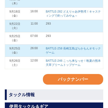
（木）
16:00
9月18日
BATTLE-282 どえりゃあ伊勢湾！キャステ
（金）
ィングで釣ってみやぁ～
11:00
293
9月22日
（火）
07:00
293
9月25日
（金）
26:00
9月25日
BATTLE-258 長崎五島ばらかもんオモック
（金）
ゲーム
12:00
9月26日
BATTLE-246 こっち来なっせ！晩夏の熊本
（土）
天草ブリームトップゲーム
バックナンバー
タックル情報
使用タックル＆ギア