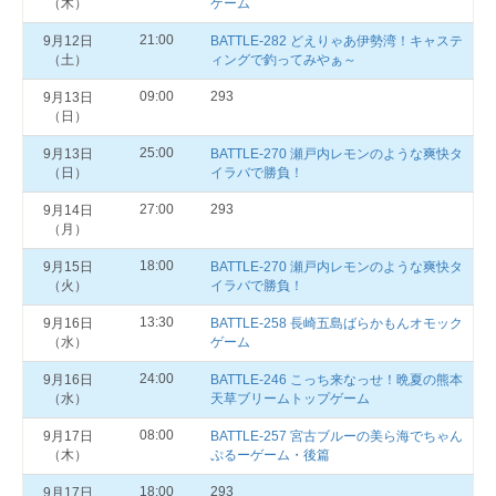
（木）
ゲーム
21:00
9月12日
BATTLE-282 どえりゃあ伊勢湾！キャステ
（土）
ィングで釣ってみやぁ～
09:00
293
9月13日
（日）
25:00
9月13日
BATTLE-270 瀬戸内レモンのような爽快タ
（日）
イラバで勝負！
27:00
293
9月14日
（月）
18:00
9月15日
BATTLE-270 瀬戸内レモンのような爽快タ
（火）
イラバで勝負！
13:30
9月16日
BATTLE-258 長崎五島ばらかもんオモック
（水）
ゲーム
24:00
9月16日
BATTLE-246 こっち来なっせ！晩夏の熊本
（水）
天草ブリームトップゲーム
08:00
9月17日
BATTLE-257 宮古ブルーの美ら海でちゃん
（木）
ぷるーゲーム・後篇
18:00
293
9月17日