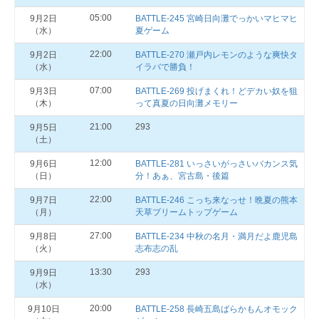
05:00
9月2日
BATTLE-245 宮崎日向灘でっかいマヒマヒ
（水）
夏ゲーム
22:00
9月2日
BATTLE-270 瀬戸内レモンのような爽快タ
（水）
イラバで勝負！
07:00
9月3日
BATTLE-269 投げまくれ！どデカい奴を狙
（木）
って真夏の日向灘メモリー
21:00
293
9月5日
（土）
12:00
9月6日
BATTLE-281 いっさいがっさいバカンス気
（日）
分！あぁ、宮古島・後篇
22:00
9月7日
BATTLE-246 こっち来なっせ！晩夏の熊本
（月）
天草ブリームトップゲーム
27:00
9月8日
BATTLE-234 中秋の名月・満月だよ鹿児島
（火）
志布志の乱
13:30
293
9月9日
（水）
20:00
9月10日
BATTLE-258 長崎五島ばらかもんオモック