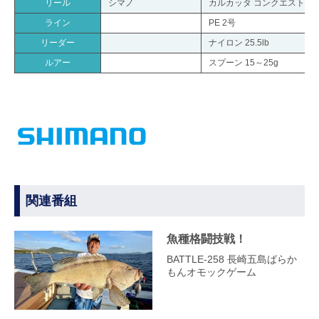
リール
シマノ
カルカッタ コンクエスト 20
ライン
PE 2号
リーダー
ナイロン 25.5lb
ルアー
スプーン 15～25g
関連番組
魚種格闘技戦！
BATTLE-258 長崎五島ばらか
もんオモックゲーム