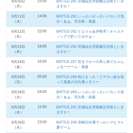
25:00
8月10日
BATTLE-292 宮城仙台湾真鯛五目祭といき
（月）
ますか！
14:00
8月11日
BATTLE-281 いっさいがっさいバカンス気
（火）
分！あぁ、宮古島・後篇
22:00
8月12日
BATTLE-282 どえりゃあ伊勢湾！キャステ
（水）
ィングで釣ってみやぁ～
18:00
8月13日
BATTLE-292 宮城仙台湾真鯛五目祭といき
（木）
ますか！
16:00
8月14日
BATTLE-257 宮古ブルーの美ら海でちゃん
（金）
ぷるーゲーム・後篇
05:00
8月16日
BATTLE-269 投げまくれ！どデカい奴を狙
（日）
って真夏の日向灘メモリー
04:00
8月18日
BATTLE-280 いっさいがっさいバカンス気
（火）
分！あぁ、宮古島・前篇
11:00
8月18日
BATTLE-292 宮城仙台湾真鯛五目祭といき
（火）
ますか！
23:00
8月18日
BATTLE-245 宮崎日向灘でっかいマヒマヒ
（火）
夏ゲーム