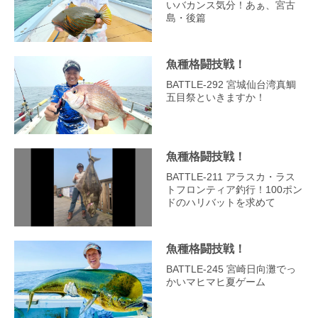
いバカンス気分！あぁ、宮古
島・後篇
魚種格闘技戦！
BATTLE-292 宮城仙台湾真鯛
五目祭といきますか！
魚種格闘技戦！
BATTLE‐211 アラスカ・ラス
トフロンティア釣行！100ポン
ドのハリバットを求めて
魚種格闘技戦！
BATTLE-245 宮崎日向灘でっ
かいマヒマヒ夏ゲーム