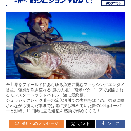
全世界をフィールドにあらゆる魚族に挑むフィッシングエンタメ
番組。強風が吹き荒れる“嵐の大地”、南米パタゴニアで展開され
るモンスタートラウトバトル、遂に最終幕。
ジュラシックレイク唯一の流入河川での実釣をはじめ、強風に晒
されながら挑んだ本湖では遂に捜し求めていた夢の10kgオーバ
ーと対峙。11日間に亘る遠征を感動で締めくくる！
番組へのメッセージ
シェア
ポスト