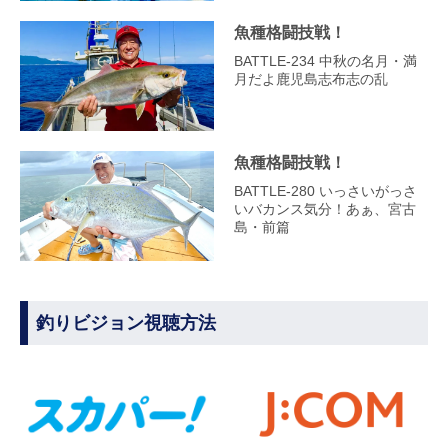
魚種格闘技戦！
BATTLE-234 中秋の名月・満
月だよ鹿児島志布志の乱
魚種格闘技戦！
BATTLE-280 いっさいがっさ
いバカンス気分！あぁ、宮古
島・前篇
釣りビジョン視聴方法