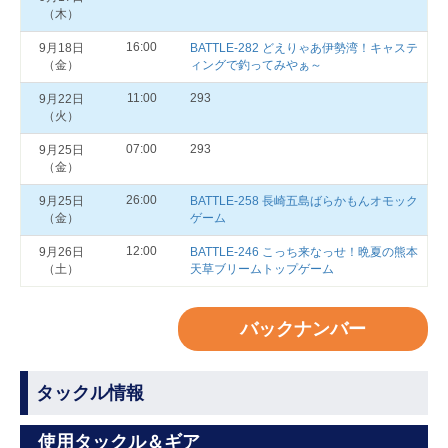
（木）
16:00
9月18日
BATTLE-282 どえりゃあ伊勢湾！キャステ
（金）
ィングで釣ってみやぁ～
11:00
293
9月22日
（火）
07:00
293
9月25日
（金）
26:00
9月25日
BATTLE-258 長崎五島ばらかもんオモック
（金）
ゲーム
12:00
9月26日
BATTLE-246 こっち来なっせ！晩夏の熊本
（土）
天草ブリームトップゲーム
バックナンバー
タックル情報
使用タックル＆ギア