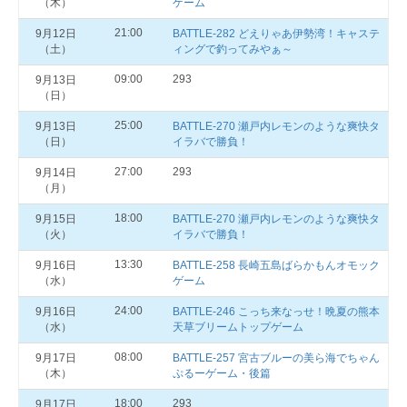
（木）
ゲーム
21:00
9月12日
BATTLE-282 どえりゃあ伊勢湾！キャステ
（土）
ィングで釣ってみやぁ～
09:00
293
9月13日
（日）
25:00
9月13日
BATTLE-270 瀬戸内レモンのような爽快タ
（日）
イラバで勝負！
27:00
293
9月14日
（月）
18:00
9月15日
BATTLE-270 瀬戸内レモンのような爽快タ
（火）
イラバで勝負！
13:30
9月16日
BATTLE-258 長崎五島ばらかもんオモック
（水）
ゲーム
24:00
9月16日
BATTLE-246 こっち来なっせ！晩夏の熊本
（水）
天草ブリームトップゲーム
08:00
9月17日
BATTLE-257 宮古ブルーの美ら海でちゃん
（木）
ぷるーゲーム・後篇
18:00
293
9月17日