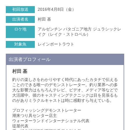
初回放送
2016年4月8日（金）
出演者名
村田 基
ロケ地
アルゼンチン パタゴニア地方 ジュラシックレ
イク（レイク・ストロベル）
対象魚
レインボートラウト
出演者プロフィール
村田 基
釣りの楽しさをわかりやすく時代にあったカタチで伝える
ことのできる唯一のデモンストレーター。釣り業界への多
大な影響力はもちろんテレビ、ビデオ、メディア等などで
大活躍中。彼のキャスティングテクニックは目を見張るも
のがありミラクルキャストは時に感動すら与えている。
プロフィッシングデモンストレーター
潮来つり具センター店主
ウォーターランドインターナショナル代表
堤屋代表