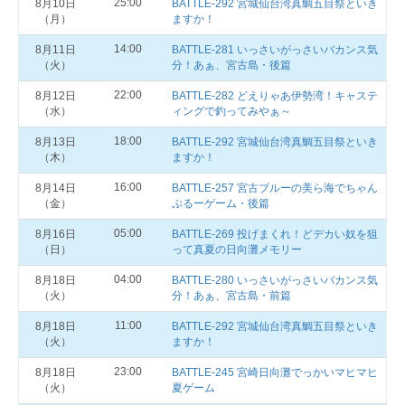
25:00
8月10日
BATTLE-292 宮城仙台湾真鯛五目祭といき
（月）
ますか！
14:00
8月11日
BATTLE-281 いっさいがっさいバカンス気
（火）
分！あぁ、宮古島・後篇
22:00
8月12日
BATTLE-282 どえりゃあ伊勢湾！キャステ
（水）
ィングで釣ってみやぁ～
18:00
8月13日
BATTLE-292 宮城仙台湾真鯛五目祭といき
（木）
ますか！
16:00
8月14日
BATTLE-257 宮古ブルーの美ら海でちゃん
（金）
ぷるーゲーム・後篇
05:00
8月16日
BATTLE-269 投げまくれ！どデカい奴を狙
（日）
って真夏の日向灘メモリー
04:00
8月18日
BATTLE-280 いっさいがっさいバカンス気
（火）
分！あぁ、宮古島・前篇
11:00
8月18日
BATTLE-292 宮城仙台湾真鯛五目祭といき
（火）
ますか！
23:00
8月18日
BATTLE-245 宮崎日向灘でっかいマヒマヒ
（火）
夏ゲーム