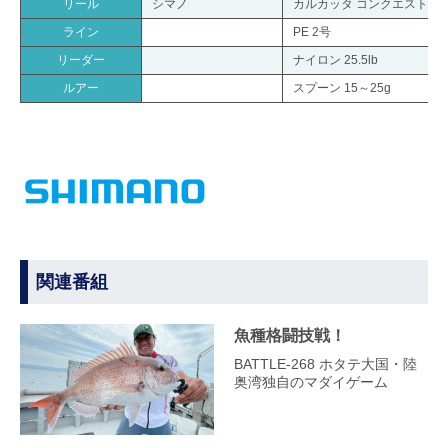
リール
シマノ
カルカッタ コンクエスト 20
ライン
PE 2号
リーダー
ナイロン 25.5lb
ルアー
スプーン 15～25g
関連番組
魚種格闘技戦！
BATTLE-268 ホタテ大国・陸
奥湾独自のマダイゲーム