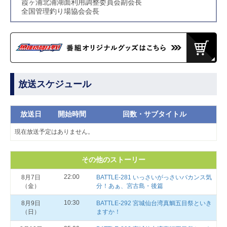
霞ヶ浦北浦湖面利用調整委員会副会長
全国管理釣り場協会会長
放送スケジュール
放送日
開始時間
回数・サブタイトル
現在放送予定はありません。
その他のストーリー
22:00
8月7日
BATTLE-281 いっさいがっさいバカンス気
（金）
分！あぁ、宮古島・後篇
10:30
8月9日
BATTLE-292 宮城仙台湾真鯛五目祭といき
（日）
ますか！