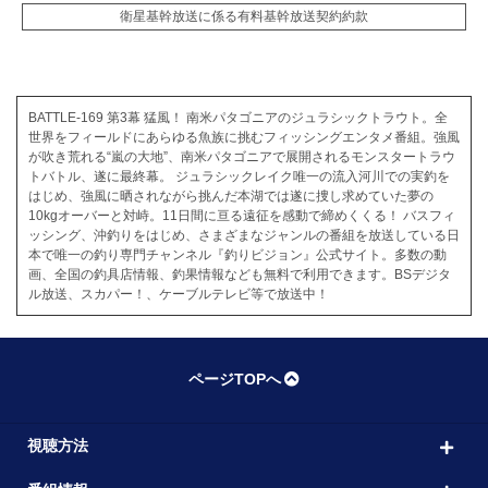
衛星基幹放送に係る有料基幹放送契約約款
BATTLE-169 第3幕 猛風！ 南米パタゴニアのジュラシックトラウト。全
世界をフィールドにあらゆる魚族に挑むフィッシングエンタメ番組。強風
が吹き荒れる“嵐の大地”、南米パタゴニアで展開されるモンスタートラウ
トバトル、遂に最終幕。 ジュラシックレイク唯一の流入河川での実釣を
はじめ、強風に晒されながら挑んだ本湖では遂に捜し求めていた夢の
10kgオーバーと対峙。11日間に亘る遠征を感動で締めくくる！ バスフィ
ッシング、沖釣りをはじめ、さまざまなジャンルの番組を放送している日
本で唯一の釣り専門チャンネル『釣りビジョン』公式サイト。多数の動
画、全国の釣具店情報、釣果情報なども無料で利用できます。BSデジタ
ル放送、スカパー！、ケーブルテレビ等で放送中！
ページTOPへ
視聴方法