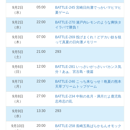
05:00
9月2日
BATTLE-245 宮崎日向灘でっかいマヒマヒ
（水）
夏ゲーム
22:00
9月2日
BATTLE-270 瀬戸内レモンのような爽快タ
（水）
イラバで勝負！
07:00
9月3日
BATTLE-269 投げまくれ！どデカい奴を狙
（木）
って真夏の日向灘メモリー
21:00
293
9月5日
（土）
12:00
9月6日
BATTLE-281 いっさいがっさいバカンス気
（日）
分！あぁ、宮古島・後篇
22:00
9月7日
BATTLE-246 こっち来なっせ！晩夏の熊本
（月）
天草ブリームトップゲーム
27:00
9月8日
BATTLE-234 中秋の名月・満月だよ鹿児島
（火）
志布志の乱
13:30
293
9月9日
（水）
20:00
9月10日
BATTLE-258 長崎五島ばらかもんオモック