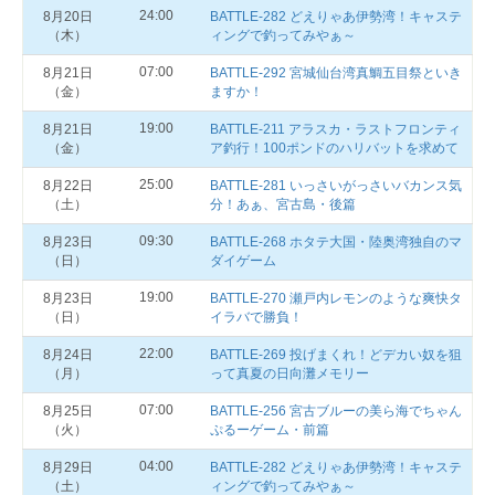
24:00
8月20日
BATTLE-282 どえりゃあ伊勢湾！キャステ
（木）
ィングで釣ってみやぁ～
07:00
8月21日
BATTLE-292 宮城仙台湾真鯛五目祭といき
（金）
ますか！
19:00
8月21日
BATTLE‐211 アラスカ・ラストフロンティ
（金）
ア釣行！100ポンドのハリバットを求めて
25:00
8月22日
BATTLE-281 いっさいがっさいバカンス気
（土）
分！あぁ、宮古島・後篇
09:30
8月23日
BATTLE-268 ホタテ大国・陸奥湾独自のマ
（日）
ダイゲーム
19:00
8月23日
BATTLE-270 瀬戸内レモンのような爽快タ
（日）
イラバで勝負！
22:00
8月24日
BATTLE-269 投げまくれ！どデカい奴を狙
（月）
って真夏の日向灘メモリー
07:00
8月25日
BATTLE-256 宮古ブルーの美ら海でちゃん
（火）
ぷるーゲーム・前篇
04:00
8月29日
BATTLE-282 どえりゃあ伊勢湾！キャステ
（土）
ィングで釣ってみやぁ～