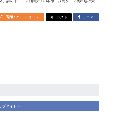
一体、誰の手に！？前回女王の本命・福島か！？初出場の大
番組へのメッセージ
シェア
ポスト
サブタイトル