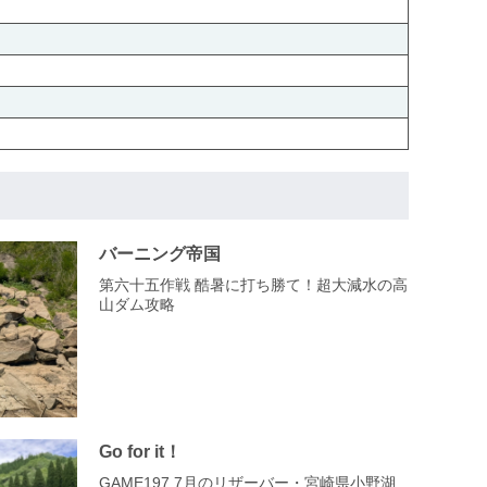
バーニング帝国
第六十五作戦 酷暑に打ち勝て！超大減水の高
山ダム攻略
Go for it！
GAME197 7月のリザーバー・宮崎県小野湖