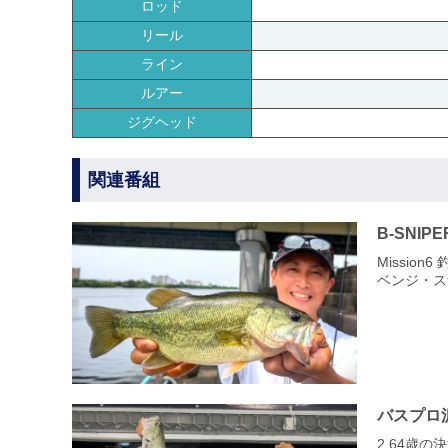
ロッド
リール
ライン
ルアー
ジグヘッド
関連番組
B-SNIPE
Missio
ベンジ・ス
バスプロ
2 64歳の