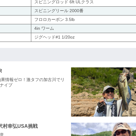
スピニングロッド 6ft ULクラス
スピニングリール 2000番
フロロカーボン 3.5lb
4in ワーム
ジグヘッド#1 1/20oz
R
n6 釣果情報ゼロ！激タフの加古川でリ
ナイプ
沢村幸弘USA挑戦
決意