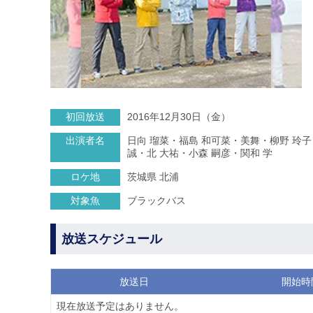
初回放送
2016年12月30日（金）
出演者名
日向 瑠菜・福島 和可菜・美舞・柳野 玲子
誠・北 大祐・小森 嗣彦・関和 学
ロケ地
茨城県 北浦
対象魚
ブラックバス
放送スケジュール
放送日
開始時
現在放送予定はありません。