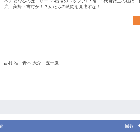
ペアとなるのはエリート5出場のトッププロ5名！5代目女王の座は
穴、美舞・吉村か！？女たちの激闘を見逃すな！
・吉村 唯・青木 大介・五十嵐
間
回数・