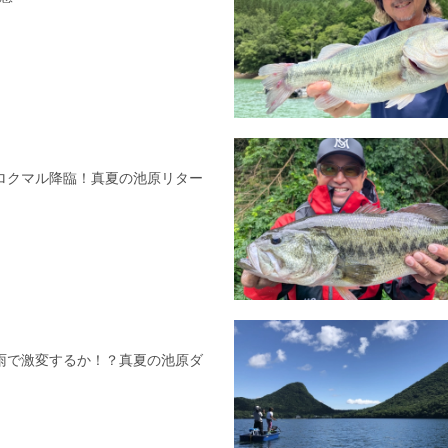
172 ロクマル降臨！真夏の池原リター
168 雨で激変するか！？真夏の池原ダ