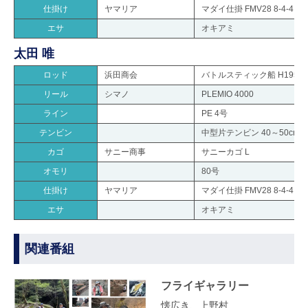
仕掛け
ヤマリア
マダイ仕掛 FMV28 8-4-4
エサ
オキアミ
太田 唯
ロッド
浜田商会
バトルスティック船 H195
リール
シマノ
PLEMIO 4000
ライン
PE 4号
テンビン
中型片テンビン 40～50cm
カゴ
サニー商事
サニーカゴ L
オモリ
80号
仕掛け
ヤマリア
マダイ仕掛 FMV28 8-4-4
エサ
オキアミ
関連番組
フライギャラリー
懐広き、上野村