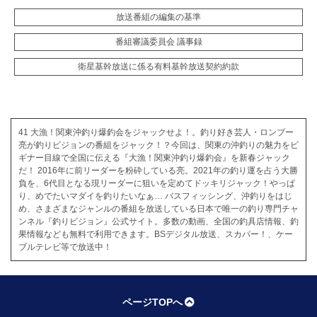
放送番組の編集の基準
番組審議委員会 議事録
衛星基幹放送に係る有料基幹放送契約約款
41 大漁！関東沖釣り爆釣会をジャックせよ！。釣り好き芸人・ロンブー
亮が釣りビジョンの番組をジャック！？今回は、関東の沖釣りの魅力をビ
ギナー目線で全国に伝える『大漁！関東沖釣り爆釣会』を新春ジャック
だ！ 2016年に前リーダーを粉砕している亮。2021年の釣り運を占う大勝
負を、6代目となる現リーダーに狙いを定めてドッキリジャック！やっぱ
り、めでたいマダイを釣りたいなぁ… バスフィッシング、沖釣りをはじ
め、さまざまなジャンルの番組を放送している日本で唯一の釣り専門チャ
ンネル『釣りビジョン』公式サイト。多数の動画、全国の釣具店情報、釣
果情報なども無料で利用できます。BSデジタル放送、スカパー！、ケー
ブルテレビ等で放送中！
ページTOPへ