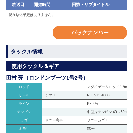
放送日
開始時間
回数・サブタイトル
現在放送予定はありません。
バックナンバー
タックル情報
使用タックル＆ギア
田村 亮（ロンドンブーツ1号2号）
ロッド
マダイゲームロッド 1.9m
リール
シマノ
PLEMIO 4000
ライン
PE 4号
テンビン
中型片テンビン 40～50cm
カゴ
サニー商事
サニーカゴ L
オモリ
80号