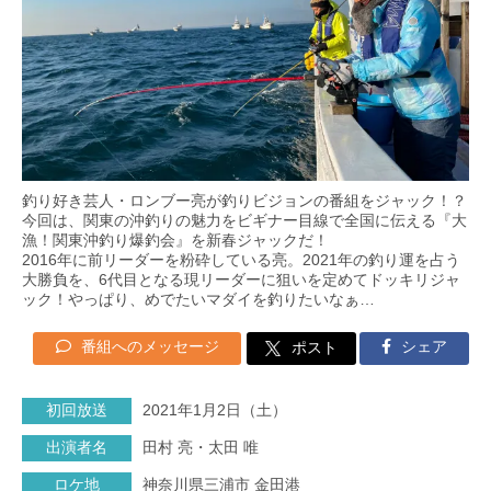
釣り好き芸人・ロンブー亮が釣りビジョンの番組をジャック！？
今回は、関東の沖釣りの魅力をビギナー目線で全国に伝える『大
漁！関東沖釣り爆釣会』を新春ジャックだ！
2016年に前リーダーを粉砕している亮。2021年の釣り運を占う
大勝負を、6代目となる現リーダーに狙いを定めてドッキリジャ
ック！やっぱり、めでたいマダイを釣りたいなぁ…
番組へのメッセージ
シェア
ポスト
初回放送
2021年1月2日（土）
出演者名
田村 亮・太田 唯
ロケ地
神奈川県三浦市 金田港