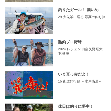
釣りたガール！ 濃いめ
29 大先輩に送る 最高の釣り旅
熱釣プロ野球
2024 レジェンド編 矢野燿大
下柳 剛
いま真っ赤だよ！
15 街道釣行録 ～水戸街道～
休日は釣りに夢中！