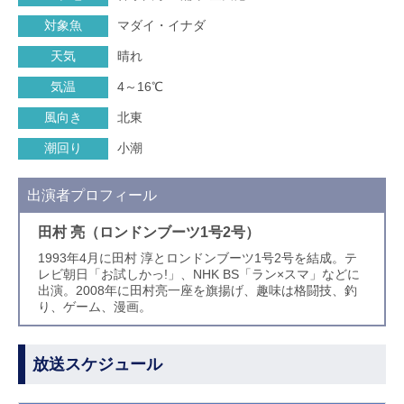
対象魚
マダイ・イナダ
天気
晴れ
気温
4～16℃
風向き
北東
潮回り
小潮
出演者プロフィール
田村 亮（ロンドンブーツ1号2号）
1993年4月に田村 淳とロンドンブーツ1号2号を結成。テ
レビ朝日「お試しかっ!」、NHK BS「ラン×スマ」などに
出演。2008年に田村亮一座を旗揚げ、趣味は格闘技、釣
り、ゲーム、漫画。
放送スケジュール