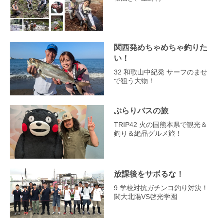
関西発めちゃめちゃ釣りた
い！
32 和歌山中紀発 サーフのませ
で狙う大物！
ぶらりバスの旅
TRIP42 火の国熊本県で観光＆
釣り＆絶品グルメ旅！
放課後をサボるな！
9 学校対抗ガチンコ釣り対決！
関大北陽VS啓光学園