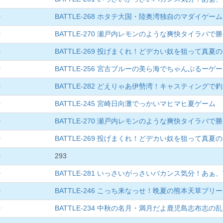
0
BATTLE-268 ホタテ大国・陸奥湾独自のマダイゲーム
0
BATTLE-270 瀬戸内レモンのような爽快タイラバで
0
BATTLE-269 投げまくれ！どデカい奴を狙って真
0
BATTLE-256 宮古ブルーの美ら海でちゃんぷるーゲ
0
BATTLE-282 どえりゃあ伊勢湾！キャスティングで
0
BATTLE-245 宮崎日向灘でっかいマヒマヒ夏ゲーム
0
BATTLE-270 瀬戸内レモンのような爽快タイラバで
0
BATTLE-269 投げまくれ！どデカい奴を狙って真
0
293
0
BATTLE-281 いっさいがっさいバカンス気分！あぁ
0
BATTLE-246 こっち来なっせ！晩夏の熊本天草ブ
0
BATTLE-234 中秋の名月・満月だよ鹿児島志布志の乱