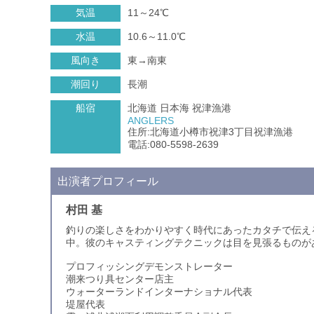
気温
11～24℃
水温
10.6～11.0℃
風向き
東→南東
潮回り
長潮
船宿
北海道 日本海 祝津漁港
ANGLERS
住所:北海道小樽市祝津3丁目祝津漁港
電話:080-5598-2639
出演者プロフィール
村田 基
釣りの楽しさをわかりやすく時代にあったカタチで伝え
中。彼のキャスティングテクニックは目を見張るものが
プロフィッシングデモンストレーター
潮来つり具センター店主
ウォーターランドインターナショナル代表
堤屋代表