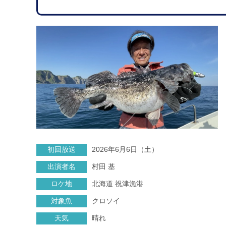
初回放送
2026年6月6日（土）
出演者名
村田 基
ロケ地
北海道 祝津漁港
対象魚
クロソイ
天気
晴れ